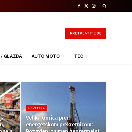
Facebook
X
Instagram
(Twitter)
PRETPLATITE SE
 / GLAZBA
AUTO MOTO
TECH
HRVATSKA
lja
Velika Gorica pred
m,
energetskom prekretnicom:
ope u
Potvrđen izniman geotermalni