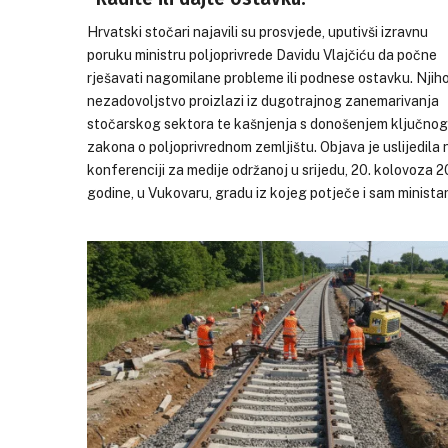
Hrvatski stočari najavili su prosvjede, uputivši izravnu
poruku ministru poljoprivrede Davidu Vlajčiću da počne
rješavati nagomilane probleme ili podnese ostavku. Njih
nezadovoljstvo proizlazi iz dugotrajnog zanemarivanja
stočarskog sektora te kašnjenja s donošenjem ključnog
zakona o poljoprivrednom zemljištu. Objava je uslijedila 
konferenciji za medije održanoj u srijedu, 20. kolovoza 2
godine, u Vukovaru, gradu iz kojeg potječe i sam ministar