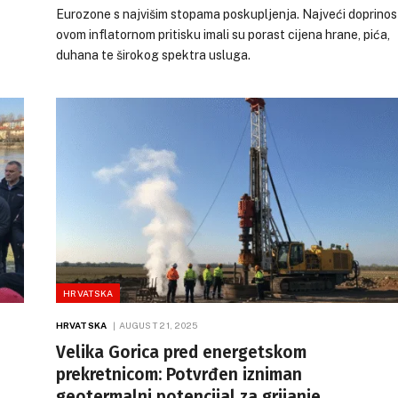
vku. Njihovo
Eurozone s najvišim stopama poskupljenja. Najveći doprinos
tržišta rada. No, tržište je pokazalo
 iz dugotrajnog
ovom inflatornom pritisku imali su porast cijena hrane, pića,
iznenađujuću otpornost, uglavnom zbog
g sektora te
duhana te širokog spektra usluga.
kroničnog nedostatka radne snage koji je
ključnog zakona o
spriječio masovna otpuštanja. Ovaj trend r
 Objava je uslijedila
plaća, potaknut reformom u javnom sektoru
održanoj u srijedu,
pomanjkanjem radnika, mogao bi dodatno
e, u Vukovaru, gradu
potaknuti inflatorne pritiske.
istar.
HRVATSKA
HRVATSKA
AUGUST 21, 2025
Velika Gorica pred energetskom
prekretnicom: Potvrđen izniman
geotermalni potencijal za grijanje