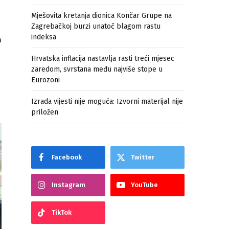
Mješovita kretanja dionica Končar Grupe na
Zagrebačkoj burzi unatoč blagom rastu
indeksa
a
Hrvatska inflacija nastavlja rasti treći mjesec
zaredom, svrstana među najviše stope u
Eurozoni
Izrada vijesti nije moguća: Izvorni materijal nije
priložen
Facebook
Twitter
Instagram
YouTube
TikTok