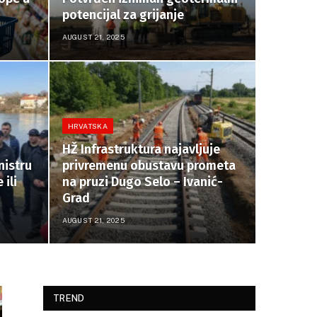
potencijal za grijanje
AUGUST 21, 2025
HRVATSKA
HŽ Infrastruktura najavljuje
nistru
privremenu obustavu prometa
 ili
na pruzi Dugo Selo – Ivanić-
Grad
AUGUST 21, 2025
TREND