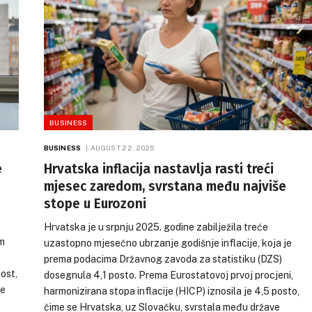
BUSINESS
BUSINESS
AUGUST 22, 2025
e
Hrvatska inflacija nastavlja rasti treći
BUSINESS
AUGUST 22, 2025
mjesec zaredom, svrstana među najviše
javili
Hrvatske plaće nadmašile češk
stope u Eurozoni
ru: Ministru
ali raste zabrinutost za tržište
Radite ili dajte
rada
Hrvatska je u srpnju 2025. godine zabilježila treće
om
uzastopno mjesečno ubrzanje godišnje inflacije, koja je
Prosječne bruto plaće u Hrvatskoj nastavl
prema podacima Državnog zavoda za statistiku (DZS)
značajno rasti, dosegnuvši u ožujku 2.014
su prosvjede, uputivši
ost,
dosegnula 4,1 posto. Prema Eurostatovoj prvoj procjeni,
eura, čime su u prvom kvartalu 2025. prema
oljoprivrede Davidu
je
harmonizirana stopa inflacije (HICP) iznosila je 4,5 posto,
one u Češkoj. Ipak, unatoč ovom rastu, ana
ati nagomilane
čime se Hrvatska, uz Slovačku, svrstala među države
upozorava na rastuću ranjivost hrvatskog