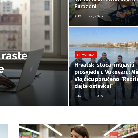
Eurozoni
AUGUST 22, 2025
 raste
HRVATSKA
Hrvatski stočari najavili
e
prosvjede u Vukovaru: Mi
Vlajčiću poručeno “Radite
dajte ostavku!”
AUGUST 22, 2025