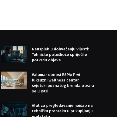
Neuspjeh u dohvaćanju vijesti:
Tehničke poteškoće spriječile
potvrdu objave
Valamar donosi ESPA: Prvi
luksuzni wellness centar
svjetski poznatog brenda otvara
se u Istri
Alat za pregledavanje naišao na
tehničku prepreku u prikupljanju
podataka