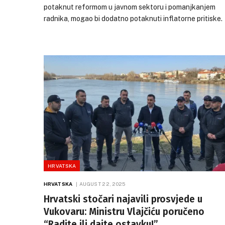
probleme ili podnese osta
potaknut reformom u javnom sektoru i pomanjkanjem
nezadovoljstvo proizlazi
radnika, mogao bi dodatno potaknuti inflatorne pritiske.
zanemarivanja stočarsko
kašnjenja s donošenjem 
poljoprivrednom zemljištu.
na konferenciji za medije 
20. kolovoza 2025. godin
iz kojeg potječe i sam min
HRVATSKA
HRVATSKA
AUGUST 22, 2025
Hrvatski stočari najavili prosvjede u
Vukovaru: Ministru Vlajčiću poručeno
“Radite ili dajte ostavku!”