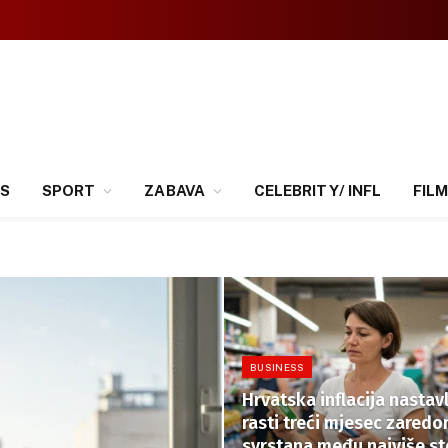
SS
SPORT
ZABAVA
CELEBRITY/ INFL
FILM
BUSINESS
Hrvatska inflacija nastav
rasti treći mjesec zaredo
svrstana među najviše st