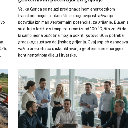
Velika Gorica se nalazi pred značajnom energetskom
transformacijom, nakon što su najnovija istraživanja
ovo
potvrdila izniman geotermalni potencijal za grijanje. Bušenj
su otkrila ležište s temperaturom iznad 100 °C, što znači da
bi samo jedna bušotina mogla pokriti gotovo 60% potreba
na
gradskog sustava daljinskog grijanja. Ovaj uspjeh označava
025.
važnu prekretnicu u iskorištavanju geotermalne energije u
.
kontinentalnom dijelu Hrvatske.