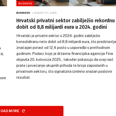
BUSINESS
BUSINESS
AUGUST 21, 2025
Hrvatski privatni sektor zabilježio rekordnu
dobit od 8,8 milijardi eura u 2024. godini
Hrvatski je privatni sektor u 2024. godini zabilježio
konsolidiranu neto dobit od 8,8 milijardi eura, što predstavlja
značajan porast od 12,4 posto u usporedbi s prethodnom
a
godinom. Podaci, koje je državna financijska agencija Fina
24.
objavila 20. kolovoza 2025., također pokazuju da ovaj rast
prate i povećanje ukupnih prihoda te broja zaposlenih u
privatnom sektoru, što signalizira iznimno snažan poslovni
rezultat.
znom
LOAD MORE