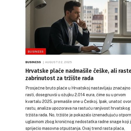
BUSINESS
BUSINESS
AUGUST 22, 2025
Hrvatske plaće nadmašile češke, ali rast
HRVATSKA
AUGUST 22, 2025
zabrinutost za tržište rada
Hrvatski stočari na
prosvjede u Vukova
Prosječne bruto plaće u Hrvatskoj nastavljaju značajno
Vlajčiću poručeno “
rasti, dosegnuvši u ožujku 2.014 eura, čime su u prvom
ostavku!”
kvartalu 2025. premašile one u Češkoj. Ipak, unatoč ov
rastu, analiza upozorava na rastuću ranjivost hrvatskog
Hrvatski stočari najavili 
tržišta rada. No, tržište je pokazalo iznenađujuću otporn
izravnu poruku ministru p
uglavnom zbog kroničnog nedostatka radne snage koji 
Vlajčiću da počne rješav
spriječio masovna otpuštanja. Ovaj trend rasta plaća,