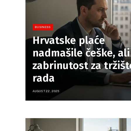
BUSINESS
Hrvatske plaće
nadmašile češke, ali
zabrinutost za tržišt
rada
AUGUST 22, 2025