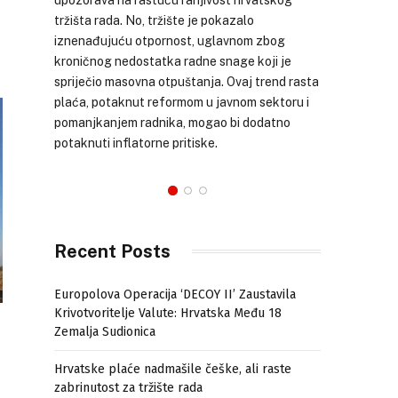
problem
harmonizirana stopa inflacije (HICP) iznosila je
nezadov
4,5 posto, čime se Hrvatska, uz Slovačku,
zanemar
svrstala među države Eurozone s najvišim
kašnjen
asta
stopama poskupljenja. Najveći doprinos ovom
poljopri
 i
inflatornom pritisku imali su porast cijena
na konfe
hrane, pića, duhana te širokog spektra usluga.
20. kol
iz kojeg
Recent Posts
Europolova Operacija ‘DECOY II’ Zaustavila
Krivotvoritelje Valute: Hrvatska Među 18
Zemalja Sudionica
Hrvatske plaće nadmašile češke, ali raste
zabrinutost za tržište rada