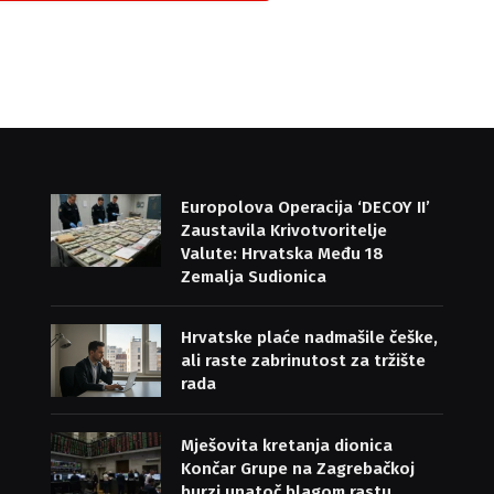
Europolova Operacija ‘DECOY II’
Zaustavila Krivotvoritelje
Valute: Hrvatska Među 18
Zemalja Sudionica
Hrvatske plaće nadmašile češke,
ali raste zabrinutost za tržište
rada
Mješovita kretanja dionica
Končar Grupe na Zagrebačkoj
burzi unatoč blagom rastu