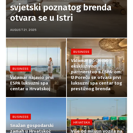
svjetski poznatog brenda
otvara se u Istri
AUGUST 21, 2025
BUSINESS
Valamar potpisao
ekskluzivno
BUSINESS
partnerstvo s ESPA-om:
Valamar najavio prvi
U Poreču se otvara prvi
ESPA luksuzni spa
luksuzni spa centar tog
centar u Hrvatskoj
prestižnog brenda
BUSINESS
HRVATSKA
Snažan gospodarski
zamah u Hrvatskoj:
Više od milijun vozila na