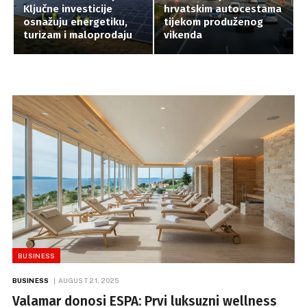
Ključne investicije
hrvatskim autocestama
osnažuju energetiku,
tijekom produženog
turizam i maloprodaju
vikenda
BUSINESS
BUSINESS
AUGUST 21, 2025
Valamar donosi ESPA: Prvi luksuzni wellness