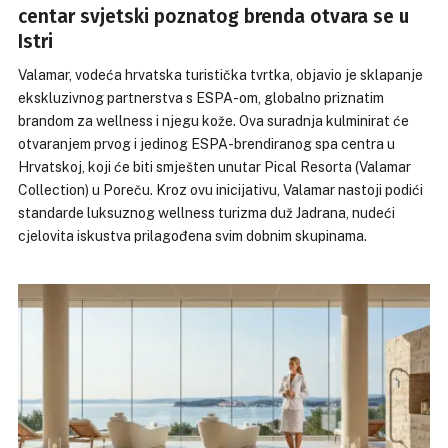
centar svjetski poznatog brenda otvara se u
Istri
Valamar, vodeća hrvatska turistička tvrtka, objavio je sklapanje
ekskluzivnog partnerstva s ESPA-om, globalno priznatim
brandom za wellness i njegu kože. Ova suradnja kulminirat će
otvaranjem prvog i jedinog ESPA-brendiranog spa centra u
Hrvatskoj, koji će biti smješten unutar Pical Resorta (Valamar
Collection) u Poreču. Kroz ovu inicijativu, Valamar nastoji podići
standarde luksuznog wellness turizma duž Jadrana, nudeći
cjelovita iskustva prilagođena svim dobnim skupinama.