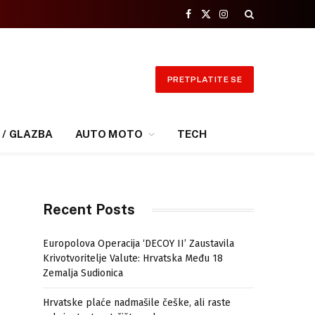
Facebook
X
Instagram
(Twitter)
PRETPLATITE SE
 / GLAZBA
AUTO MOTO
TECH
Recent Posts
Europolova Operacija ‘DECOY II’ Zaustavila
Krivotvoritelje Valute: Hrvatska Među 18
Zemalja Sudionica
Hrvatske plaće nadmašile češke, ali raste