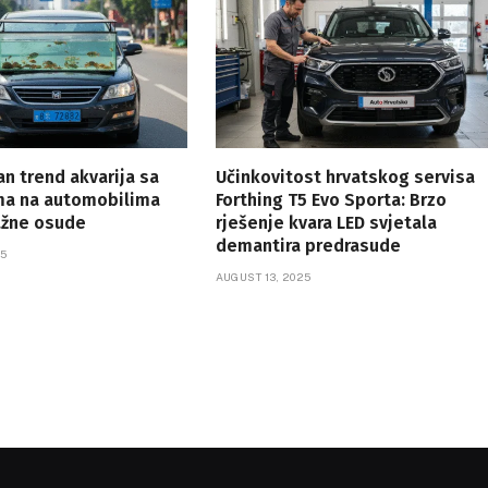
an trend akvarija sa
Učinkovitost hrvatskog servisa
ama na automobilima
Forthing T5 Evo Sporta: Brzo
ažne osude
rješenje kvara LED svjetala
demantira predrasude
5
AUGUST 13, 2025