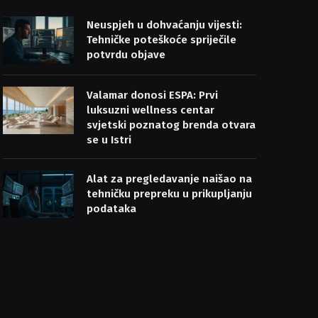
Neuspjeh u dohvaćanju vijesti:
Tehničke poteškoće spriječile
potvrdu objave
Valamar donosi ESPA: Prvi
luksuzni wellness centar
svjetski poznatog brenda otvara
se u Istri
Alat za pregledavanje naišao na
tehničku prepreku u prikupljanju
podataka