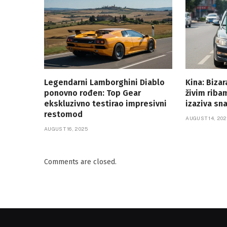
Legendarni Lamborghini Diablo
Kina: Bizar
ponovno rođen: Top Gear
živim rib
ekskluzivno testirao impresivni
izaziva sn
restomod
AUGUST 14, 202
AUGUST 16, 2025
Comments are closed.