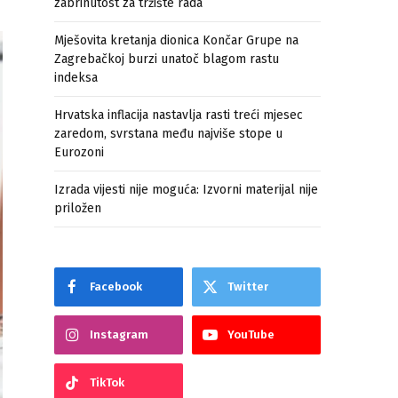
zabrinutost za tržište rada
Mješovita kretanja dionica Končar Grupe na
Zagrebačkoj burzi unatoč blagom rastu
indeksa
Hrvatska inflacija nastavlja rasti treći mjesec
zaredom, svrstana među najviše stope u
Eurozoni
Izrada vijesti nije moguća: Izvorni materijal nije
priložen
Facebook
Twitter
Instagram
YouTube
TikTok