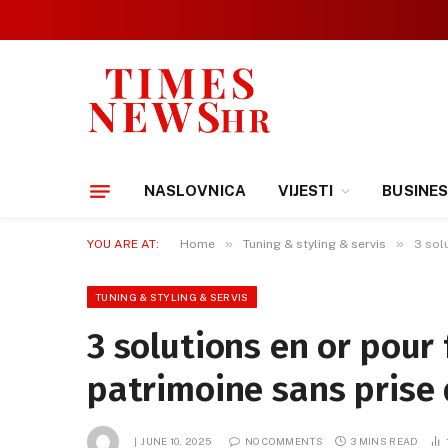
NASLOVNICA
VIJESTI
BUSINE
»
»
YOU ARE AT:
Home
Tuning & styling & servis
3 sol
TUNING & STYLING & SERVIS
3 solutions en or pour f
patrimoine sans prise 
JUNE 10, 2025
NO COMMENTS
3 MINS READ