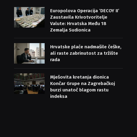
Europolova Operacija ‘DECOY II’
Zaustavila Krivotvoritelje
Valute: Hrvatska Među 18
Zemalja Sudionica
Hrvatske plaće nadmašile češke,
ali raste zabrinutost za tržište
rada
Mješovita kretanja dionica
Končar Grupe na Zagrebačkoj
burzi unatoč blagom rastu
indeksa