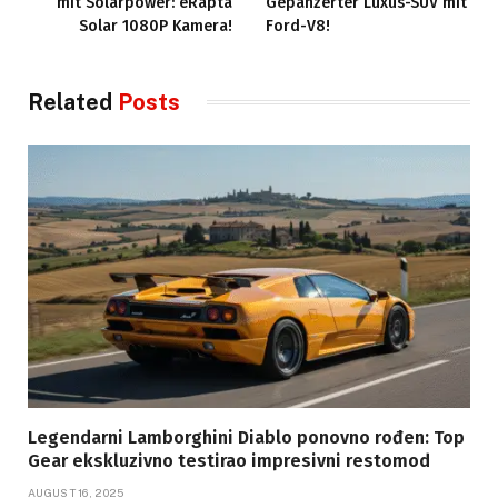
mit Solarpower: eRapta
Gepanzerter Luxus-SUV mit
Solar 1080P Kamera!
Ford-V8!
Related
Posts
Legendarni Lamborghini Diablo ponovno rođen: Top
Gear ekskluzivno testirao impresivni restomod
AUGUST 16, 2025