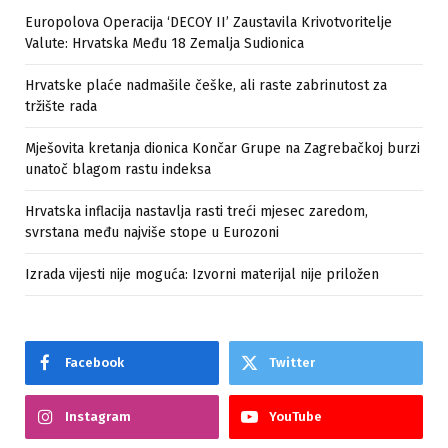
Europolova Operacija ‘DECOY II’ Zaustavila Krivotvoritelje
Valute: Hrvatska Među 18 Zemalja Sudionica
Hrvatske plaće nadmašile češke, ali raste zabrinutost za
tržište rada
Mješovita kretanja dionica Končar Grupe na Zagrebačkoj burzi
unatoč blagom rastu indeksa
Hrvatska inflacija nastavlja rasti treći mjesec zaredom,
svrstana među najviše stope u Eurozoni
Izrada vijesti nije moguća: Izvorni materijal nije priložen
Facebook
Twitter
Instagram
YouTube