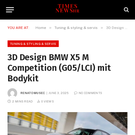
»
»
YOU ARE AT:
Home
Tuning & styling & servis
3D Design BMW X5 M Competition (G05/LCI) mit Bodykit
TUNING & STYLING & SERVIS
3D Design BMW X5 M
Competition (G05/LCI) mit
Bodykit
RENATO MUSEC
JUNE 3, 2025
NO COMMENTS
2 MINS READ
0
VIEWS