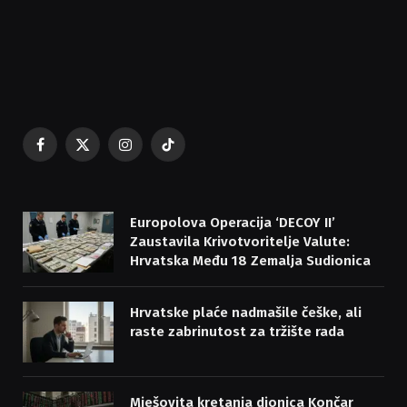
Facebook
X
Instagram
TikTok
(Twitter)
Europolova Operacija ‘DECOY II’
Zaustavila Krivotvoritelje Valute:
Hrvatska Među 18 Zemalja Sudionica
Hrvatske plaće nadmašile češke, ali
raste zabrinutost za tržište rada
Mješovita kretanja dionica Končar