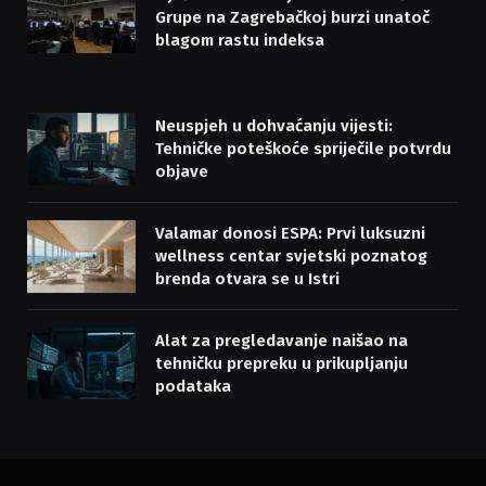
Grupe na Zagrebačkoj burzi unatoč
blagom rastu indeksa
Neuspjeh u dohvaćanju vijesti:
Tehničke poteškoće spriječile potvrdu
objave
Valamar donosi ESPA: Prvi luksuzni
wellness centar svjetski poznatog
brenda otvara se u Istri
Alat za pregledavanje naišao na
tehničku prepreku u prikupljanju
podataka