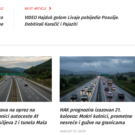
LE
NEXT ARTICLE
to
VIDEO Hajduk golom Livaje pobijedio Posušje.
ne
Debitirali Karačić i Pajaziti
ava na oprez na
HAK prognozira izazovan 21.
onici autoceste A1
kolovoz: Mokri kolnici, prometne
ljeva 2 i tunela Mala
nesreće i gužve na granicama
AUGUST 21, 2025