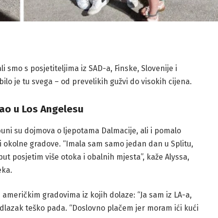
 smo s posjetiteljima iz SAD-a, Finske, Slovenije i
ilo je tu svega – od prevelikih gužvi do visokih cijena.
 kao u Los Angelesu
puni su dojmova o ljepotama Dalmacije, ali i pomalo
it i okolne gradove. “Imala sam samo jedan dan u Splitu,
put posjetim više otoka i obalnih mjesta”, kaže Alyssa,
eka.
 američkim gradovima iz kojih dolaze: “Ja sam iz LA-a,
 odlazak teško pada. “Doslovno plačem jer moram ići kući