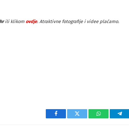
hr
ili klikom
ovdje
. Atraktivne fotografije i videe plaćamo.
Facebook
Twitter
WhatsApp
Tel