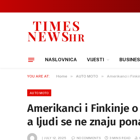
NASLOVNICA
VIJESTI
BUSINE
»
»
YOU ARE AT:
Home
AUTO MOTO
Amerikanci i Finkin
AUTO MOTO
Amerikanci i Finkinje o 
a ljudi se ne znaju pon
JULY 12, 2025
NO COMMENTS
3 MINS READ