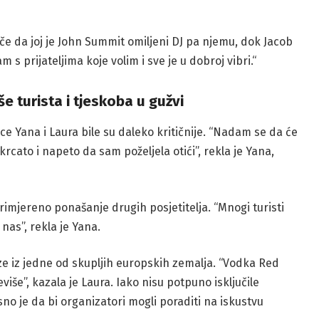
iče da joj je John Summit omiljeni DJ pa njemu, dok Jacob
 s prijateljima koje volim i sve je u dobroj vibri.“
še turista i tjeskoba u gužvi
ice Yana i Laura bile su daleko kritičnije. “Nadam se da će
o krcato i napeto da sam poželjela otići”, rekla je Yana,
imjereno ponašanje drugih posjetitelja. “Mnogi turisti
nas”, rekla je Yana.
ze iz jedne od skupljih europskih zemalja. “Vodka Red
eviše”, kazala je Laura. Iako nisu potpuno isključile
no je da bi organizatori mogli poraditi na iskustvu