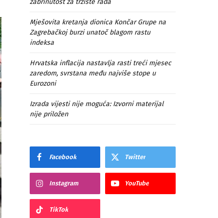
zabrinutost za tržište rada
Mješovita kretanja dionica Končar Grupe na
Zagrebačkoj burzi unatoč blagom rastu
indeksa
Hrvatska inflacija nastavlja rasti treći mjesec
zaredom, svrstana među najviše stope u
Eurozoni
Izrada vijesti nije moguća: Izvorni materijal
nije priložen
Facebook
Twitter
Instagram
YouTube
TikTok