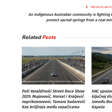
PREVIOUS ARTIC
An Indigenous Australian community is fighting 
protect sacred springs from a coal mi
Related
Posts
Peti Varaždinski Street Race Show
HAC upozor
2025: Mujanović, Horvat i Kraljević
ključnoj di
neprikosnoveni, Tamara Sudarević
između Bosi
Kos briljirala među vozačicama
Kapela