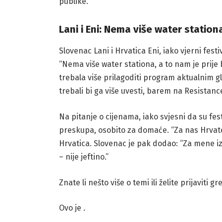
publike.
Lani i Eni: Nema više water statio
Slovenac Lani i Hrvatica Eni, iako vjerni fes
“Nema više water stationa, a to nam je prije b
trebala više prilagoditi program aktualnim 
trebali bi ga više uvesti, barem na Resistanc
Na pitanje o cijenama, iako svjesni da su fest
preskupa, osobito za domaće. “Za nas Hrvate j
Hrvatica. Slovenac je pak dodao: “Za mene iz 
– nije jeftino.”
Znate li nešto više o temi ili želite prijaviti g
Ovo je
.