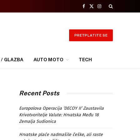
Facebook
X
Instagram
(Twitter)
PRETPLATITE SE
 / GLAZBA
AUTO MOTO
TECH
Recent Posts
Europolova Operacija ‘DECOY II’ Zaustavila
Krivotvoritelje Valute: Hrvatska Među 18
Zemalja Sudionica
Hrvatske plaće nadmašile češke, ali raste