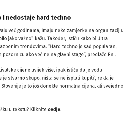
na i nedostaje hard techno
tivalu već godinama, imaju neke zamjerke na organizaciju.
ilo jako važno“, kažu. Također, ističu kako bi Ultra
glazbenim trendovima. “Hard techno je sad popularan,
e pozornicu ako već ne na glavni stage”, predlaže Eni.
ivalske cijene uvijek više, ipak ističu da je voda
e stvarno skupo, ništa se ne isplati kupiti”, rekla je
Slovenije je to još donekle normalna cijena, ali svejedno
rešku u tekstu? Kliknite
ovdje
.