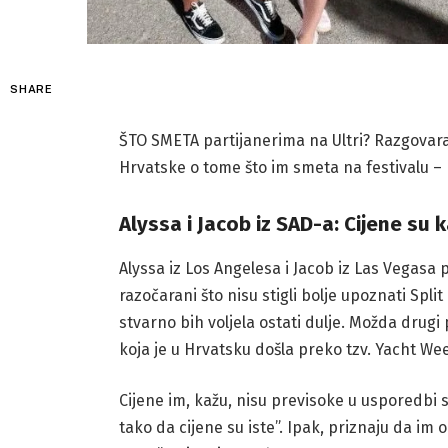
SHARE
ŠTO SMETA partijanerima na Ultri? Razgovarali
Hrvatske o tome što im smeta na festivalu – b
Alyssa i Jacob iz SAD-a: Cijene su
Alyssa iz Los Angelesa i Jacob iz Las Vegasa 
razočarani što nisu stigli bolje upoznati Spl
stvarno bih voljela ostati dulje. Možda drugi 
koja je u Hrvatsku došla preko tzv. Yacht We
Cijene im, kažu, nisu previsoke u usporedbi s
tako da cijene su iste”. Ipak, priznaju da im