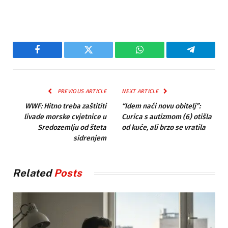
Facebook
Twitter
WhatsApp
Telegram
PREVIOUS ARTICLE
NEXT ARTICLE
WWF: Hitno treba zaštititi
“Idem naći novu obitelj”:
livade morske cvjetnice u
Curica s autizmom (6) otišla
Sredozemlju od šteta
od kuće, ali brzo se vratila
sidrenjem
Related
Posts