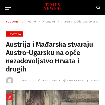
»
»
YOU ARE AT:
Home
Hrvatska
Austrija i Mađarska stvaraju Austro-Ugarsku na opće nezadovoljstvo Hrvata i drugih
HRVATSKA
Austrija i Mađarska stvaraju
Austro-Ugarsku na opće
nezadovoljstvo Hrvata i
drugih
JUNE 8, 2025
NO COMMENTS
3 MINS READ
0
VIEWS