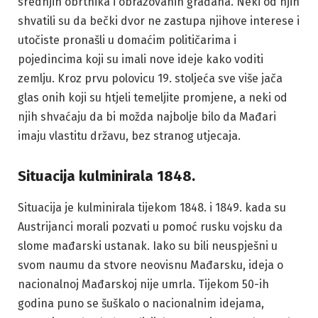
srednjih obrtnika i obrazovanih građana. Neki od njih
shvatili su da bečki dvor ne zastupa njihove interese i
utočiste pronašli u domaćim političarima i
pojedincima koji su imali nove ideje kako voditi
zemlju. Kroz prvu polovicu 19. stoljeća sve više jača
glas onih koji su htjeli temeljite promjene, a neki od
njih shvaćaju da bi možda najbolje bilo da Mađari
imaju vlastitu državu, bez stranog utjecaja.
Situacija kulminirala 1848.
Situacija je kulminirala tijekom 1848. i 1849. kada su
Austrijanci morali pozvati u pomoć rusku vojsku da
slome mađarski ustanak. Iako su bili neuspješni u
svom naumu da stvore neovisnu Mađarsku, ideja o
nacionalnoj Mađarskoj nije umrla. Tijekom 50-ih
godina puno se šuškalo o nacionalnim idejama,