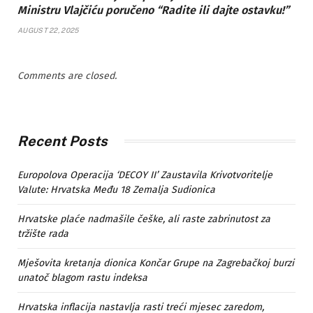
Ministru Vlajčiću poručeno “Radite ili dajte ostavku!”
AUGUST 22, 2025
Comments are closed.
Recent Posts
Europolova Operacija ‘DECOY II’ Zaustavila Krivotvoritelje
Valute: Hrvatska Među 18 Zemalja Sudionica
Hrvatske plaće nadmašile češke, ali raste zabrinutost za
tržište rada
Mješovita kretanja dionica Končar Grupe na Zagrebačkoj burzi
unatoč blagom rastu indeksa
Hrvatska inflacija nastavlja rasti treći mjesec zaredom,