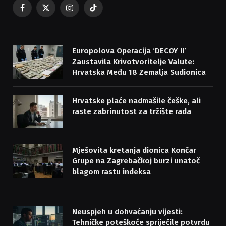
Facebook
X
Instagram
TikTok
(Twitter)
Europolova Operacija ‘DECOY II’
Zaustavila Krivotvoritelje Valute:
Hrvatska Među 18 Zemalja Sudionica
Hrvatske plaće nadmašile češke, ali
raste zabrinutost za tržište rada
Mješovita kretanja dionica Končar
Grupe na Zagrebačkoj burzi unatoč
blagom rastu indeksa
Neuspjeh u dohvaćanju vijesti:
Tehničke poteškoće spriječile potvrdu