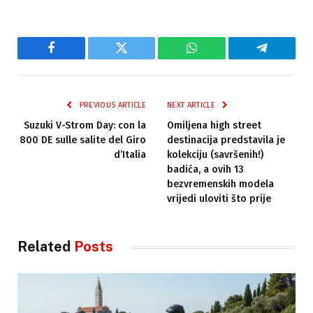
Facebook
Twitter
WhatsApp
Telegram
PREVIOUS ARTICLE
NEXT ARTICLE
Suzuki V-Strom Day: con la
Omiljena high street
800 DE sulle salite del Giro
destinacija predstavila je
d’Italia
kolekciju (savršenih!)
badića, a ovih 13
bezvremenskih modela
vrijedi uloviti što prije
Related
Posts