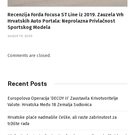
Recenzija Forda Focusa ST Line iz 2019. Zauzela Vrh
Hrvatskih Auto Portala: Neprolazna Privlačnost
Sportskog Modela
AUGUST 6, 2025
Comments are closed.
Recent Posts
Europolova Operacija ‘DECOY II’ Zaustavila Krivotvoritelje
Valute: Hrvatska Među 18 Zemalja Sudionica
Hrvatske plaće nadmašile češke, ali raste zabrinutost za
tržište rada