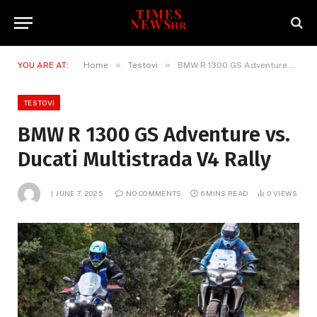
»
»
YOU ARE AT:
Home
Testovi
BMW R 1300 GS Adventure vs. Ducati Multistrada V4 Rally
TESTOVI
BMW R 1300 GS Adventure vs.
Ducati Multistrada V4 Rally
JUNE 7, 2025
NO COMMENTS
6 MINS READ
0
VIEWS