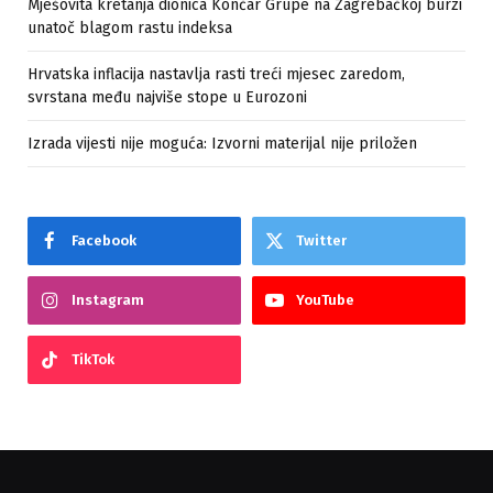
Mješovita kretanja dionica Končar Grupe na Zagrebačkoj burzi
unatoč blagom rastu indeksa
Hrvatska inflacija nastavlja rasti treći mjesec zaredom,
svrstana među najviše stope u Eurozoni
Izrada vijesti nije moguća: Izvorni materijal nije priložen
Facebook
Twitter
Instagram
YouTube
TikTok