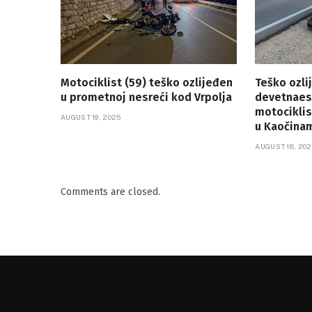
Motociklist (59) teško ozlijeđen
Teško ozli
u prometnoj nesreći kod Vrpolja
devetnaes
motociklis
AUGUST 19, 2025
u Kaočina
AUGUST 18, 202
Comments are closed.