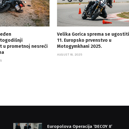
jeđen
Velika Gorica sprema se ugostit
togodišnji
11. Europsko prvenstvo u
t u prometnoj nesreći
Motogymkhani 2025.
ma
AUGUST 18, 2025
5
Europolova Operacija ‘DECOY II’