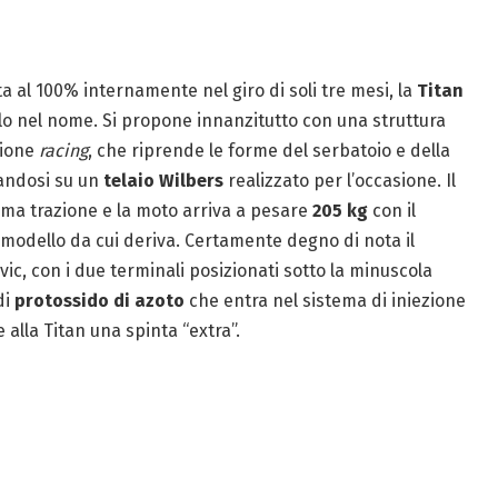
ta al 100% internamente nel giro di soli tre mesi, la
Titan
olo nel nome. Si propone innanzitutto con una struttura
zione
racing
, che riprende le forme del serbatoio e della
andosi su un
telaio Wilbers
realizzato per l’occasione. Il
ima trazione e la moto arriva a pesare
205 kg
con il
 modello da cui deriva. Certamente degno di nota il
ic, con i due terminali posizionati sotto la minuscola
di
protossido di azoto
che entra nel sistema di iniezione
 alla Titan una spinta “extra”.