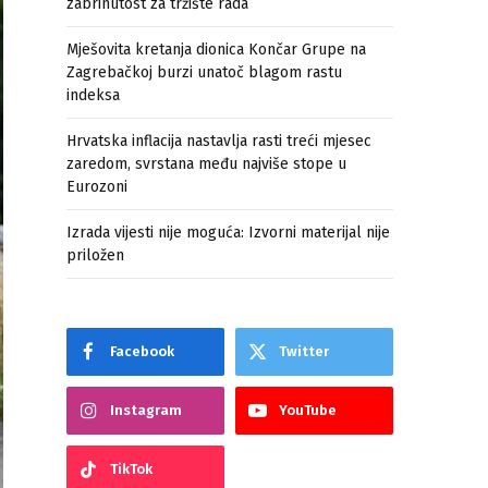
zabrinutost za tržište rada
Mješovita kretanja dionica Končar Grupe na
Zagrebačkoj burzi unatoč blagom rastu
indeksa
Hrvatska inflacija nastavlja rasti treći mjesec
zaredom, svrstana među najviše stope u
Eurozoni
Izrada vijesti nije moguća: Izvorni materijal nije
priložen
Facebook
Twitter
Instagram
YouTube
TikTok