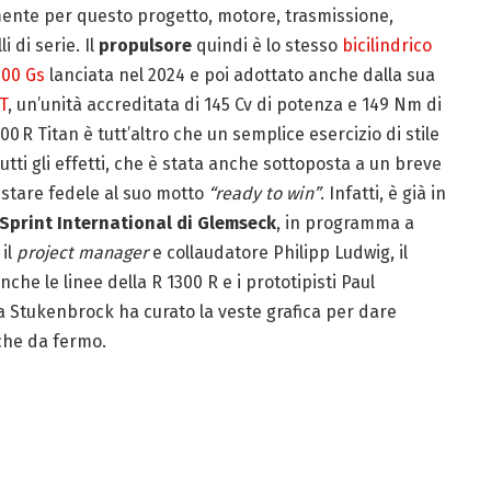
tamente per questo progetto, motore, trasmissione,
 di serie. Il
propulsore
quindi è lo stesso
bicilindrico
300 Gs
lanciata nel 2024 e poi adottato anche dalla sua
T
, un’unità accreditata di 145 Cv di potenza e 149 Nm di
0 R Titan è tutt’altro che un semplice esercizio di stile
utti gli effetti, che è stata anche sottoposta a un breve
estare fedele al suo motto
“ready to win”
. Infatti, è già in
 Sprint International di Glemseck
, in programma a
 il
project manager
e collaudatore Philipp Ludwig, il
e le linee della R 1300 R e i prototipisti Paul
tukenbrock ha curato la veste grafica per dare
che da fermo.