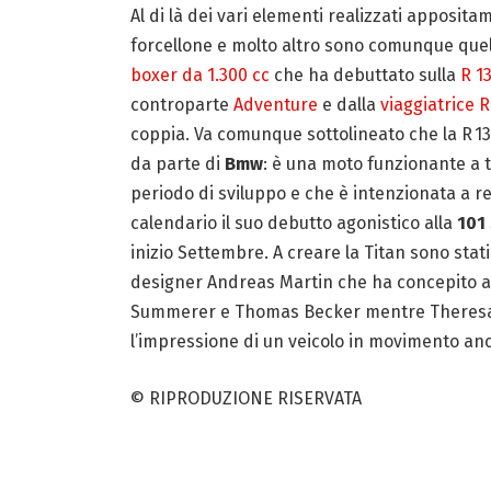
Al di là dei vari elementi realizzati apposi
forcellone e molto altro sono comunque quelli
boxer da 1.300 cc
che ha debuttato sulla
R 1
controparte
Adventure
e dalla
viaggiatrice R
coppia. Va comunque sottolineato che la R 130
da parte di
Bmw
: è una moto funzionante a t
periodo di sviluppo e che è intenzionata a r
calendario il suo debutto agonistico alla
101
inizio Settembre. A creare la Titan sono stati
designer Andreas Martin che ha concepito anch
Summerer e Thomas Becker mentre Theresa S
l’impressione di un veicolo in movimento an
© RIPRODUZIONE RISERVATA