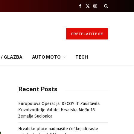
Facebook
X
Instagram
(Twitter)
PRETPLATITE SE
 / GLAZBA
AUTO MOTO
TECH
Recent Posts
Europolova Operacija ‘DECOY II’ Zaustavila
Krivotvoritelje Valute: Hrvatska Među 18
Zemalja Sudionica
Hrvatske plaće nadmašile češke, ali raste