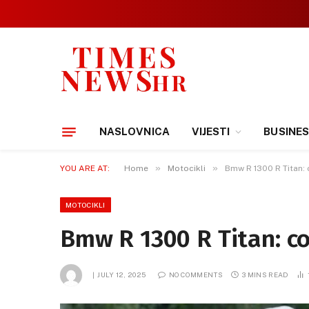
NASLOVNICA
VIJESTI
BUSINE
»
»
YOU ARE AT:
Home
Motocikli
Bmw R 1300 R Titan: 
MOTOCIKLI
Bmw R 1300 R Titan: co
JULY 12, 2025
NO COMMENTS
3 MINS READ