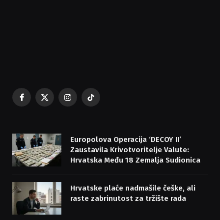
Facebook
X
Instagram
TikTok
(Twitter)
Europolova Operacija ‘DECOY II’
Zaustavila Krivotvoritelje Valute:
Hrvatska Među 18 Zemalja Sudionica
Hrvatske plaće nadmašile češke, ali
raste zabrinutost za tržište rada