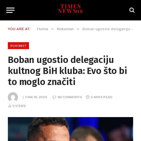
»
»
YOU ARE AT:
Home
Rukomet
Boban ugostio delegaciju kultnog BiH kluba: Evo što bi to moglo značiti
RUKOMET
Boban ugostio delegaciju
kultnog BiH kluba: Evo što bi
to moglo značiti
JUNE 16, 2025
NO COMMENTS
2 MINS READ
0
VIEWS