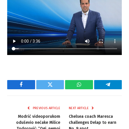
Facebook
Twitter
WhatsApp
Telegram
PREVIOUS ARTICLE
NEXT ARTICLE
Modrić videoporukom
Chelsea coach Maresca
oduševio nećake Milice
challenges Delap to earn
Todorović: “Ogi, nemoj
No. 9 spot