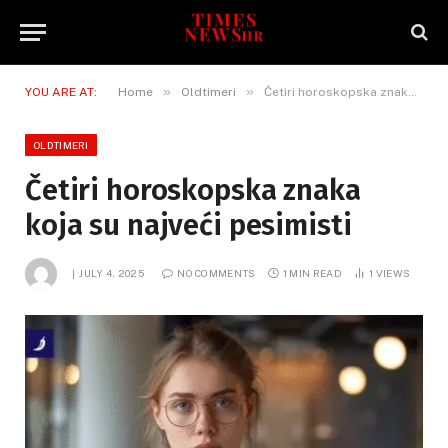
»
»
YOU ARE AT:
Home
Oldtimeri
Četiri horoskopska znaka koja su najveći pesimisti
OLDTIMERI
Četiri horoskopska znaka
koja su najveći pesimisti
JULY 4, 2025
NO COMMENTS
1 MIN READ
1
VIEWS