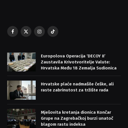
Facebook
X
Instagram
TikTok
(Twitter)
Europolova Operacija ‘DECOY II’
Zaustavila Krivotvoritelje Valute:
Hrvatska Među 18 Zemalja Sudionica
Hrvatske plaće nadmašile češke, ali
raste zabrinutost za tržište rada
Mješovita kretanja dionica Končar
Grupe na Zagrebačkoj burzi unatoč
blagom rastu indeksa