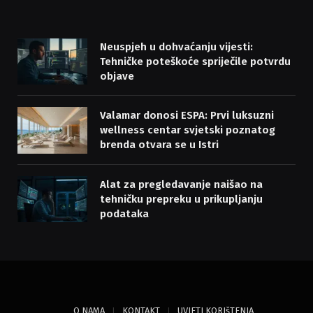
Neuspjeh u dohvaćanju vijesti:
Tehničke poteškoće spriječile potvrdu
objave
Valamar donosi ESPA: Prvi luksuzni
wellness centar svjetski poznatog
brenda otvara se u Istri
Alat za pregledavanje naišao na
tehničku prepreku u prikupljanju
podataka
O NAMA
KONTAKT
UVJETI KORIšTENJA