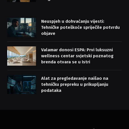
Neuspjeh u dohvaćanju vijesti:
Tehničke poteškoće spriječile potvrdu
objave
Valamar donosi ESPA: Prvi luksuzni
wellness centar svjetski poznatog
brenda otvara se u Istri
Alat za pregledavanje naišao na
tehničku prepreku u prikupljanju
podataka