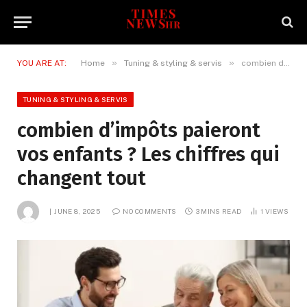
»
»
YOU ARE AT:
Home
Tuning & styling & servis
combien d’impôts paieront vos enfants ? Les chiffres qui changent tout
TUNING & STYLING & SERVIS
combien d’impôts paieront
vos enfants ? Les chiffres qui
changent tout
JUNE 8, 2025
NO COMMENTS
3 MINS READ
1
VIEWS