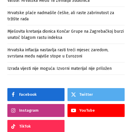
Valute: Hrvatska Među 18 Zemalja Sudionica
Hrvatske plaće nadmašile češke, ali raste zabrinutost za
tržište rada
Mješovita kretanja dionica Končar Grupe na Zagrebačkoj burzi
unatoč blagom rastu indeksa
Hrvatska inflacija nastavlja rasti treći mjesec zaredom,
svrstana među najviše stope u Eurozoni
Izrada vijesti nije moguća: Izvorni materijal nije priložen
Facebook
Twitter
Instagram
YouTube
TikTok