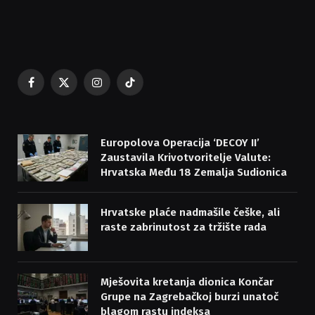
Facebook
X
Instagram
TikTok
(Twitter)
Europolova Operacija ‘DECOY II’
Zaustavila Krivotvoritelje Valute:
Hrvatska Među 18 Zemalja Sudionica
Hrvatske plaće nadmašile češke, ali
raste zabrinutost za tržište rada
Mješovita kretanja dionica Končar
Grupe na Zagrebačkoj burzi unatoč
blagom rastu indeksa