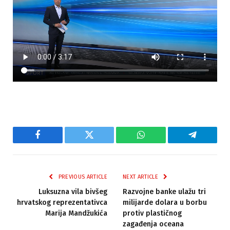
Facebook
Twitter
WhatsApp
Telegram
PREVIOUS ARTICLE
NEXT ARTICLE
Luksuzna vila bivšeg
Razvojne banke ulažu tri
hrvatskog reprezentativca
milijarde dolara u borbu
Marija Mandžukića
protiv plastičnog
zagađenja oceana