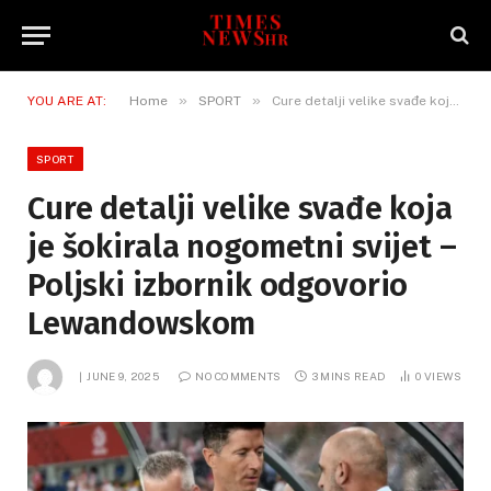
»
»
YOU ARE AT:
Home
SPORT
Cure detalji velike svađe koja je šokirala nogometni svijet – Poljski izbornik odgovorio Lewandowskom
SPORT
Cure detalji velike svađe koja
je šokirala nogometni svijet –
Poljski izbornik odgovorio
Lewandowskom
JUNE 9, 2025
NO COMMENTS
3 MINS READ
0
VIEWS