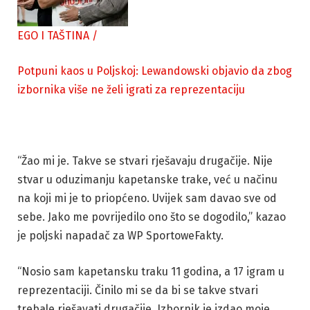
EGO I TAŠTINA
/
Potpuni kaos u Poljskoj: Lewandowski objavio da zbog
izbornika više ne želi igrati za reprezentaciju
“Žao mi je. Takve se stvari rješavaju drugačije. Nije
stvar u oduzimanju kapetanske trake, već u načinu
na koji mi je to priopćeno. Uvijek sam davao sve od
sebe. Jako me povrijedilo ono što se dogodilo,” kazao
je poljski napadač za WP SportoweFakty.
“Nosio sam kapetansku traku 11 godina, a 17 igram u
reprezentaciji. Činilo mi se da bi se takve stvari
trebale rješavati drugačije. Izbornik je izdao moje