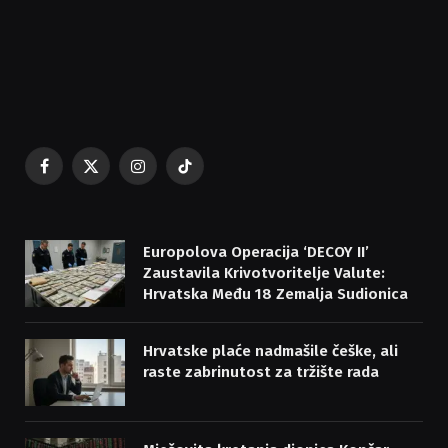
Facebook
X
Instagram
TikTok
(Twitter)
Europolova Operacija ‘DECOY II’
Zaustavila Krivotvoritelje Valute:
Hrvatska Među 18 Zemalja Sudionica
Hrvatske plaće nadmašile češke, ali
raste zabrinutost za tržište rada