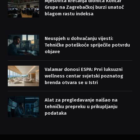
Mješovita kretanja dionica Končar
Grupe na Zagrebačkoj burzi unatoč
blagom rastu indeksa
Neuspjeh u dohvaćanju vijesti:
Tehničke poteškoće spriječile potvrdu
objave
Valamar donosi ESPA: Prvi luksuzni
wellness centar svjetski poznatog
brenda otvara se u Istri
Alat za pregledavanje naišao na
tehničku prepreku u prikupljanju
podataka