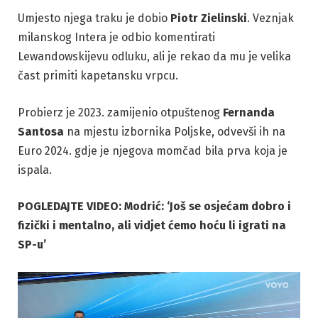
Umjesto njega traku je dobio
Piotr Zielinski
. Veznjak
milanskog Intera je odbio komentirati
Lewandowskijevu odluku, ali je rekao da mu je velika
čast primiti kapetansku vrpcu.
Probierz je 2023. zamijenio otpuštenog
Fernanda
Santosa
na mjestu izbornika Poljske, odvevši ih na
Euro 2024. gdje je njegova momčad bila prva koja je
ispala.
POGLEDAJTE VIDEO: Modrić: ‘Još se osjećam dobro i
fizički i mentalno, ali vidjet ćemo hoću li igrati na
SP-u’