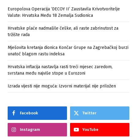
Europolova Operacija ‘DECOY II’ Zaustavila Krivotvoritelje
Valute: Hrvatska Među 18 Zemalja Sudionica
Hrvatske plaće nadmašile češke, ali raste zabrinutost za
tržište rada
Mješovita kretanja dionica Končar Grupe na Zagrebačkoj burzi
unatoč blagom rastu indeksa
Hrvatska inflacija nastavlja rasti treći mjesec zaredom,
svrstana među najviše stope u Eurozoni
Izrada vijesti nije moguća: Izvorni materijal nije priložen
Facebook
Twitter
Instagram
YouTube