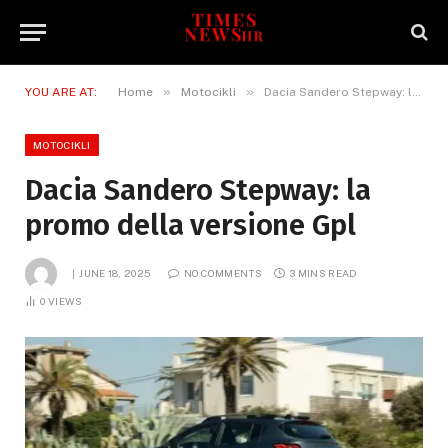
»
»
YOU ARE AT:
Home
Motocikli
Dacia Sandero Stepway: la promo della versione Gpl
MOTOCIKLI
Dacia Sandero Stepway: la
promo della versione Gpl
JUNE 18, 2025
NO COMMENTS
3 MINS READ
0
VIEWS