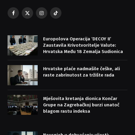
Facebook
X
Instagram
TikTok
(Twitter)
Europolova Operacija ‘DECOY II’
Zaustavila Krivotvoritelje Valute:
Hrvatska Među 18 Zemalja Sudionica
Hrvatske plaće nadmašile češke, ali
raste zabrinutost za tržište rada
Mješovita kretanja dionica Končar
Grupe na Zagrebačkoj burzi unatoč
blagom rastu indeksa