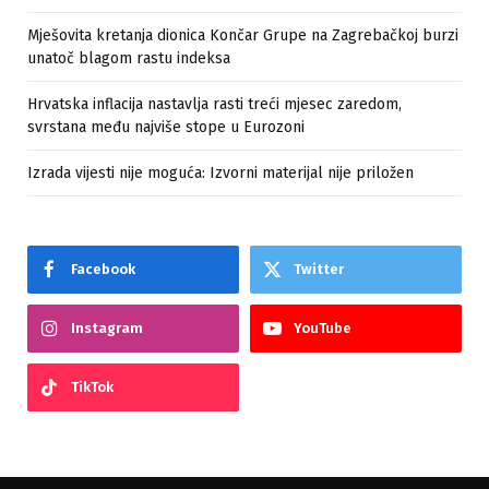
Mješovita kretanja dionica Končar Grupe na Zagrebačkoj burzi
unatoč blagom rastu indeksa
Hrvatska inflacija nastavlja rasti treći mjesec zaredom,
svrstana među najviše stope u Eurozoni
Izrada vijesti nije moguća: Izvorni materijal nije priložen
Facebook
Twitter
Instagram
YouTube
TikTok