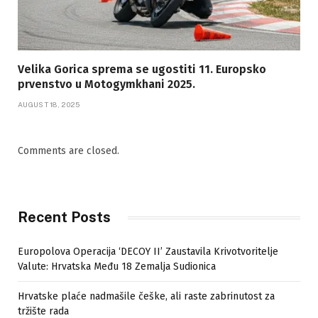
Velika Gorica sprema se ugostiti 11. Europsko
prvenstvo u Motogymkhani 2025.
AUGUST 18, 2025
Comments are closed.
Recent Posts
Europolova Operacija ‘DECOY II’ Zaustavila Krivotvoritelje
Valute: Hrvatska Među 18 Zemalja Sudionica
Hrvatske plaće nadmašile češke, ali raste zabrinutost za
tržište rada