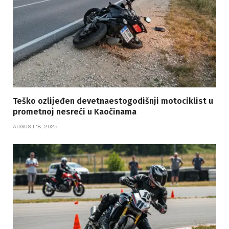
Teško ozlijeđen devetnaestogodišnji motociklist u
prometnoj nesreći u Kaočinama
AUGUST 18, 2025