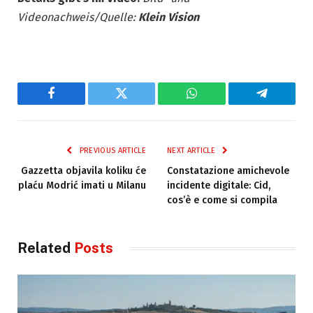
Videonachweis/Quelle:
Klein Vision
Facebook
Twitter
WhatsApp
Telegram
PREVIOUS ARTICLE
NEXT ARTICLE
Gazzetta objavila koliku će
Constatazione amichevole
plaću Modrić imati u Milanu
incidente digitale: Cid,
cos’è e come si compila
Related
Posts