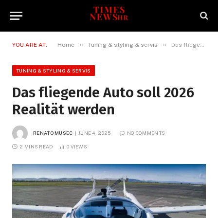
»
»
YOU ARE AT:
Home
Tuning & styling & servis
Das fliegende Auto soll 2026 Realität werden
TUNING & STYLING & SERVIS
Das fliegende Auto soll 2026
Realität werden
RENATO MUSEC
JUNE 4, 2025
NO COMMENTS
2 MINS READ
0
VIEWS