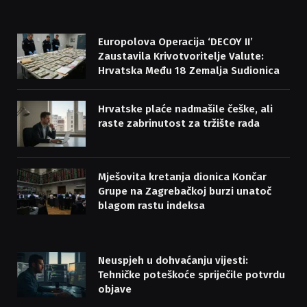
(Twitter)
Europolova Operacija ‘DECOY II’
Zaustavila Krivotvoritelje Valute:
Hrvatska Među 18 Zemalja Sudionica
Hrvatske plaće nadmašile češke, ali
raste zabrinutost za tržište rada
Mješovita kretanja dionica Končar
Grupe na Zagrebačkoj burzi unatoč
blagom rastu indeksa
Neuspjeh u dohvaćanju vijesti:
Tehničke poteškoće spriječile potvrdu
objave