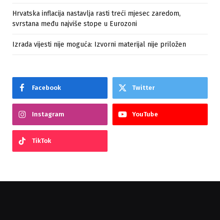
Hrvatska inflacija nastavlja rasti treći mjesec zaredom,
svrstana među najviše stope u Eurozoni
Izrada vijesti nije moguća: Izvorni materijal nije priložen
Facebook
Twitter
Instagram
YouTube
TikTok