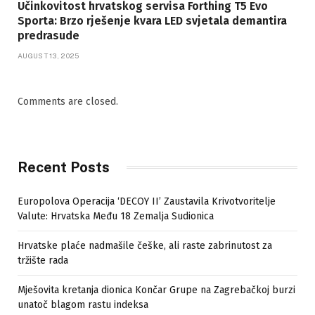
Učinkovitost hrvatskog servisa Forthing T5 Evo
Sporta: Brzo rješenje kvara LED svjetala demantira
predrasude
AUGUST 13, 2025
Comments are closed.
Recent Posts
Europolova Operacija ‘DECOY II’ Zaustavila Krivotvoritelje
Valute: Hrvatska Među 18 Zemalja Sudionica
Hrvatske plaće nadmašile češke, ali raste zabrinutost za
tržište rada
Mješovita kretanja dionica Končar Grupe na Zagrebačkoj burzi
unatoč blagom rastu indeksa