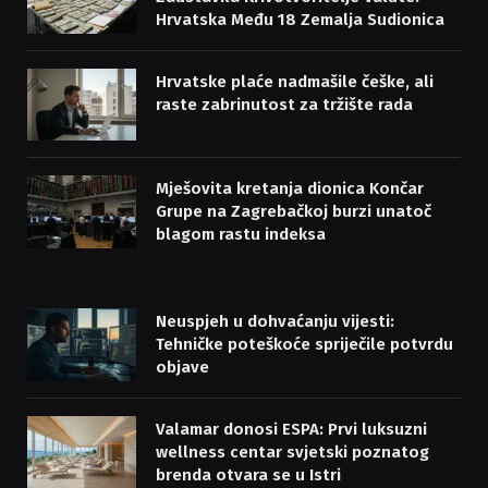
Hrvatska Među 18 Zemalja Sudionica
Hrvatske plaće nadmašile češke, ali
raste zabrinutost za tržište rada
Mješovita kretanja dionica Končar
Grupe na Zagrebačkoj burzi unatoč
blagom rastu indeksa
Neuspjeh u dohvaćanju vijesti:
Tehničke poteškoće spriječile potvrdu
objave
Valamar donosi ESPA: Prvi luksuzni
wellness centar svjetski poznatog
brenda otvara se u Istri