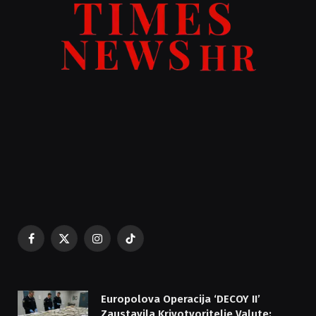
Facebook
X
Instagram
TikTok
(Twitter)
Europolova Operacija ‘DECOY II’
Zaustavila Krivotvoritelje Valute: