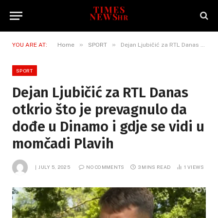
»
»
YOU ARE AT:
Home
SPORT
Dejan Ljubičić za RTL Danas otkrio što je prevagnulo da dođe u Dinamo i gdje se vidi u momčadi Plavih
SPORT
Dejan Ljubičić za RTL Danas
otkrio što je prevagnulo da
dođe u Dinamo i gdje se vidi u
momčadi Plavih
JULY 5, 2025
NO COMMENTS
3 MINS READ
1
VIEWS