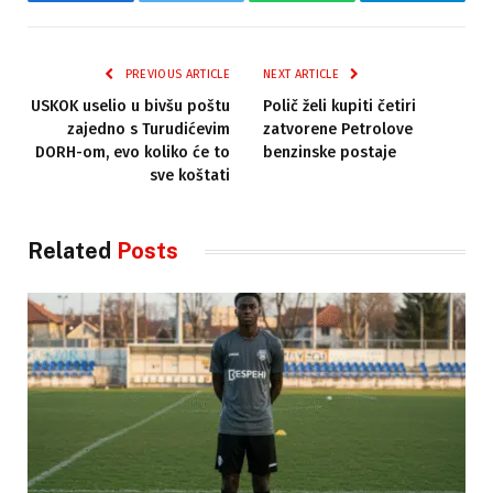
Facebook
Twitter
WhatsApp
Telegram
PREVIOUS ARTICLE
NEXT ARTICLE
USKOK uselio u bivšu poštu
Polič želi kupiti četiri
zajedno s Turudićevim
zatvorene Petrolove
DORH-om, evo koliko će to
benzinske postaje
sve koštati
Related
Posts