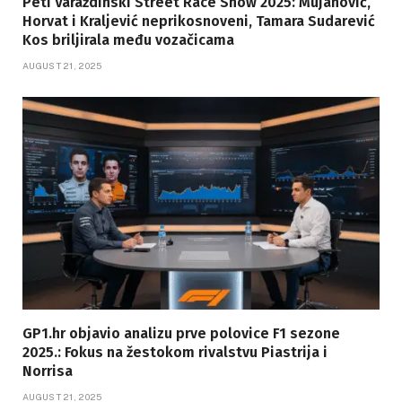
Peti Varaždinski Street Race Show 2025: Mujanović,
Horvat i Kraljević neprikosnoveni, Tamara Sudarević
Kos briljirala među vozačicama
AUGUST 21, 2025
GP1.hr objavio analizu prve polovice F1 sezone
2025.: Fokus na žestokom rivalstvu Piastrija i
Norrisa
AUGUST 21, 2025