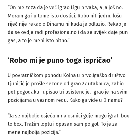
“On me zeza da je već igrao Ligu prvaka, a ja još ne.
Moram ga i u tome isto dostići. Robo niti jednu lošu
riječ nije rekao o Dinamu ni kada je odlazio. Rekao je
da se ovdje radi profesionalno i da se uvijek daje pun
gas, a to je meni isto bitno.”
‘Robo mi je puno toga ispričao’
U povratničkom pohodu Kölna u prvoligaško društvo,
Ljubičić je prošle sezone odigrao 27 utakmica, zabio
pet pogodaka i upisao tri asistencije. Igrao je na svim
pozicijama u veznom redu. Kako ga vide u Dinamu?
“Ja se najbolje osjećam na osmici gdje mogu igrati box
to box. Tražim loptu i opasan sam po gol. To je za
mene najbolja pozicija.”