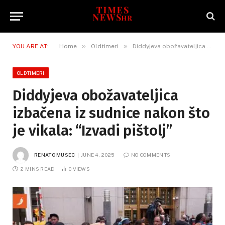
»
»
YOU ARE AT:
Home
Oldtimeri
Diddyjeva obožavateljica izbačena iz sudnice nakon što je vikala: “Izvadi pištolj”
OLDTIMERI
Diddyjeva obožavateljica
izbačena iz sudnice nakon što
je vikala: “Izvadi pištolj”
RENATO MUSEC
JUNE 4, 2025
NO COMMENTS
2 MINS READ
0
VIEWS