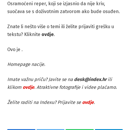
Osramoćeni reper, koji se izjasnio da nije kriv,
suočava se s doživotnim zatvorom ako bude osuđen.
Znate li nešto više o temi ili želite prijaviti grešku u
tekstu? Kliknite
ovdje
.
Ovo je
.
Homepage nacije.
Imate važnu priču? Javite se na
desk@index.hr
ili
klikom
ovdje
. Atraktivne fotografije i videe plaćamo.
Želite raditi na Indexu? Prijavite se
ovdje
.