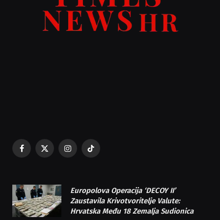
Facebook
X
Instagram
TikTok
(Twitter)
Europolova Operacija ‘DECOY II’
Zaustavila Krivotvoritelje Valute:
Hrvatska Među 18 Zemalja Sudionica