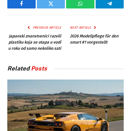
Facebook
Twitter
WhatsApp
Telegram
PREVIOUS ARTICLE
NEXT ARTICLE
Japanski znanstvenici razvili
2026 Modellpflege für den
plastiku koja se otapa u vodi
smart #1 vorgestellt
u roku od samo nekoliko sati
Related
Posts