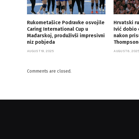
Rukometašice Podravke osvojile
Hrvatski r
Caring International Cup u
Ivić dobio
Mađarskoj, produživši impresivni
nakon pri
niz pobjeda
Thompson
AUGUST 19, 2025
AUGUST 8, 202
Comments are closed.