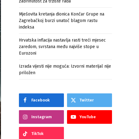
zabrinutost za tržište rada
Mješovita kretanja dionica Končar Grupe na
Zagrebačkoj burzi unatoč blagom rastu
indeksa
Hrvatska inflacija nastavlja rasti treći mjesec
zaredom, svrstana među najviše stope u
Eurozoni
Izrada vijesti nije moguća: Izvorni materijal nije
priložen
Facebook
Twitter
Instagram
YouTube
TikTok