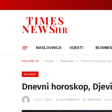
NASLOVNICA
VIJESTI
BUSINE
»
»
YOU ARE AT:
Home
Rukomet
Dnevni horoskop, Djev
RUKOMET
Dnevni horoskop, Djevic
JULY 2, 2025
NO COMMENTS
1 MIN READ
0
V