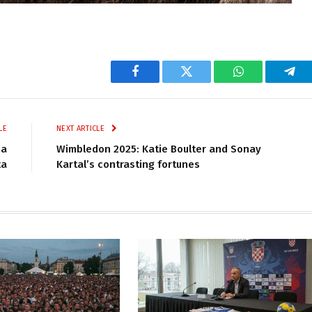
Facebook
Twitter
WhatsApp
Tel
LE
NEXT ARTICLE
na
Wimbledon 2025: Katie Boulter and Sonay
ta
Kartal’s contrasting fortunes