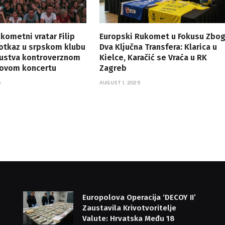
ukometni vratar Filip
Europski Rukomet u Fokusu Zbo
 otkaz u srpskom klubu
Dva Ključna Transfera: Klarica u
sustva kontroverznom
Kielce, Karačić se Vraća u RK
ovom koncertu
Zagreb
5
AUGUST 1, 2025
Europolova Operacija ‘DECOY II’
Zaustavila Krivotvoritelje
Valute: Hrvatska Među 18