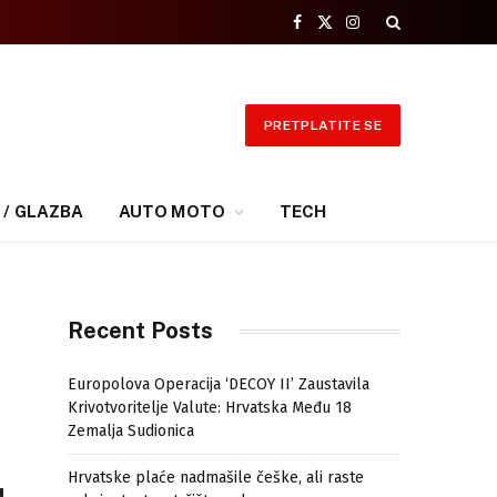
Facebook
X
Instagram
(Twitter)
PRETPLATITE SE
 / GLAZBA
AUTO MOTO
TECH
Recent Posts
Europolova Operacija ‘DECOY II’ Zaustavila
Krivotvoritelje Valute: Hrvatska Među 18
Zemalja Sudionica
Hrvatske plaće nadmašile češke, ali raste