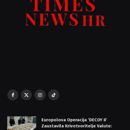
Facebook
X
Instagram
TikTok
(Twitter)
Europolova Operacija ‘DECOY II’
Zaustavila Krivotvoritelje Valute: