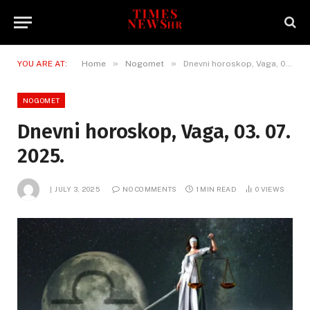
»
»
YOU ARE AT:
Home
Nogomet
Dnevni horoskop, Vaga, 03. 07. 2025.
NOGOMET
Dnevni horoskop, Vaga, 03. 07.
2025.
JULY 3, 2025
NO COMMENTS
1 MIN READ
0
VIEWS