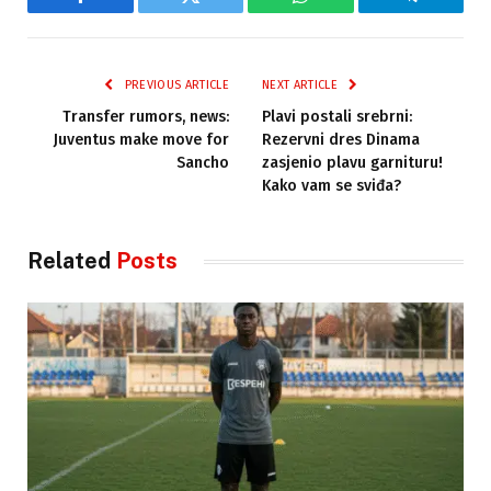
Facebook
Twitter
WhatsApp
Telegram
PREVIOUS ARTICLE
NEXT ARTICLE
Transfer rumors, news:
Plavi postali srebrni:
Juventus make move for
Rezervni dres Dinama
Sancho
zasjenio plavu garnituru!
Kako vam se sviđa?
Related
Posts