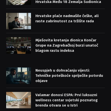
Hrvatska Među 18 Zemalja Sudionica
Hrvatske plaće nadmašile češke, ali
raste zabrinutost za tržište rada
Mješovita kretanja dionica Končar
Grupe na Zagrebačkoj burzi unatoč
blagom rastu indeksa
Neuspjeh u dohvaćanju vijesti:
Tehničke poteškoće spriječile potvrdu
objave
Valamar donosi ESPA: Prvi luksuzni
wellness centar svjetski poznatog
brenda otvara se u Istri