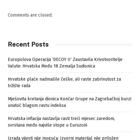
Comments are closed.
Recent Posts
Europolova Operacija ‘DECOY II’ Zaustavila Krivotvoritelje
Valute: Hrvatska Među 18 Zemalja Sudionica
Hrvatske plaće nadmašile češke, ali raste zabrinutost za
tržište rada
Mješovita kretanja dionica Končar Grupe na Zagrebačkoj burzi
unatoč blagom rastu indeksa
Hrvatska inflacija nastavlja rasti treći mjesec zaredom,
svrstana među najviše stope u Eurozoni
Izrada vijesti nije moguća: Izvorni materijal nije priložen