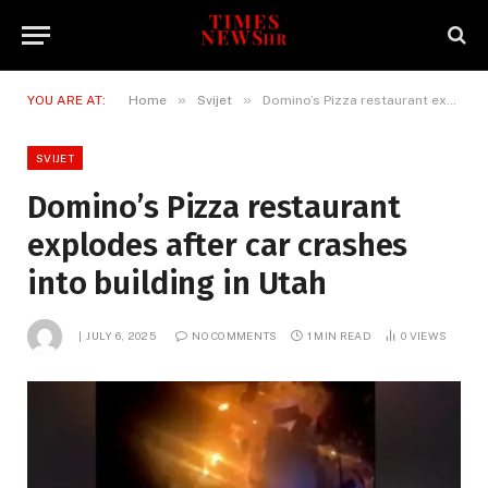
»
»
YOU ARE AT:
Home
Svijet
Domino’s Pizza restaurant explodes after car crashes into building in Utah
SVIJET
Domino’s Pizza restaurant
explodes after car crashes
into building in Utah
JULY 6, 2025
NO COMMENTS
1 MIN READ
0
VIEWS