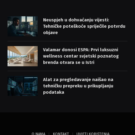
Neuspjeh u dohvaćanju vijesti:
Tehničke poteškoće spriječile potvrdu
objave
Valamar donosi ESPA: Prvi luksuzni
wellness centar svjetski poznatog
brenda otvara se u Istri
Alat za pregledavanje naišao na
tehničku prepreku u prikupljanju
podataka
O NAMA
KONTAKT
UVJETI KORIšTENJA