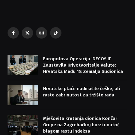
Facebook
X
Instagram
TikTok
(Twitter)
Europolova Operacija ‘DECOY II’
Zaustavila Krivotvoritelje Valute:
Hrvatska Među 18 Zemalja Sudionica
Hrvatske plaće nadmašile češke, ali
raste zabrinutost za tržište rada
Mješovita kretanja dionica Končar
Grupe na Zagrebačkoj burzi unatoč
blagom rastu indeksa