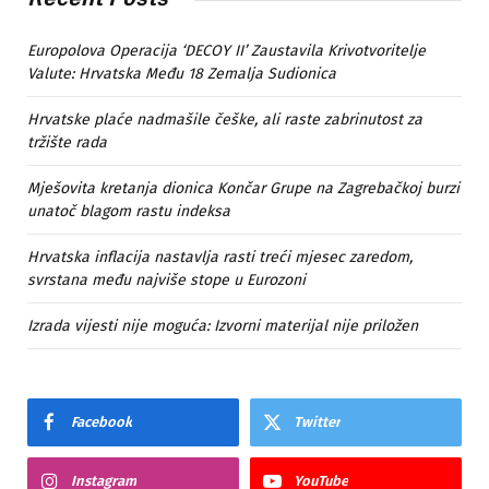
Europolova Operacija ‘DECOY II’ Zaustavila Krivotvoritelje
Valute: Hrvatska Među 18 Zemalja Sudionica
Hrvatske plaće nadmašile češke, ali raste zabrinutost za
tržište rada
Mješovita kretanja dionica Končar Grupe na Zagrebačkoj burzi
unatoč blagom rastu indeksa
Hrvatska inflacija nastavlja rasti treći mjesec zaredom,
svrstana među najviše stope u Eurozoni
Izrada vijesti nije moguća: Izvorni materijal nije priložen
Facebook
Twitter
Instagram
YouTube