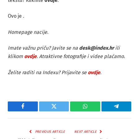
tekstu? Kliknite
ovdje
.
Ovo je
.
Homepage nacije.
Imate važnu priču? Javite se na
desk@index.hr
ili
klikom
ovdje
. Atraktivne fotografije i videe plaćamo.
Želite raditi na Indexu? Prijavite se
ovdje
.
Facebook
Twitter
WhatsApp
Telegram
PREVIOUS ARTICLE
NEXT ARTICLE