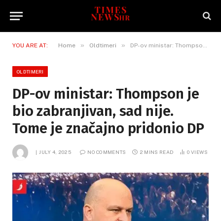
»
»
YOU ARE AT:
Home
Oldtimeri
DP-ov ministar: Thompson je bio zabranjivan, sad nije. Tome je značajno pridonio DP
OLDTIMERI
DP-ov ministar: Thompson je
bio zabranjivan, sad nije.
Tome je značajno pridonio DP
JULY 4, 2025
NO COMMENTS
2 MINS READ
0
VIEWS