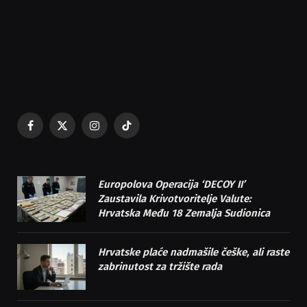
Facebook
X
Instagram
TikTok
(Twitter)
Europolova Operacija ‘DECOY II’
Zaustavila Krivotvoritelje Valute:
Hrvatska Među 18 Zemalja Sudionica
Hrvatske plaće nadmašile češke, ali raste
zabrinutost za tržište rada