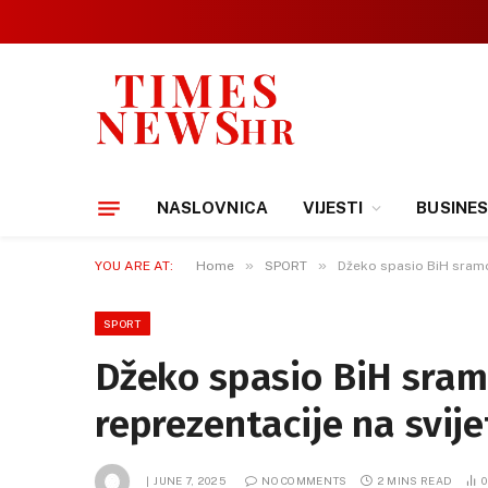
NASLOVNICA
VIJESTI
BUSINE
»
»
YOU ARE AT:
Home
SPORT
Džeko spasio BiH sramot
SPORT
Džeko spasio BiH sramo
reprezentacije na svije
JUNE 7, 2025
NO COMMENTS
2 MINS READ