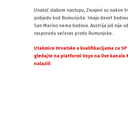
Unatoč slabom nastupu, Zmajevi su nakon tri k
pobjedu kod Rumunjske. Imaju devet bodova, 
San Marino nema bodova. Austrija još nije odi
rasporedu večeras protiv Rumunjske.
Utakmice Hrvatske u kvalifikacijama za SP 
gledajte na platformi Voyo na live kanalu
nalazili