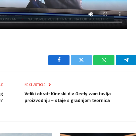
Facebook
Twitter
WhatsApp
Tel
LE
NEXT ARTICLE
og
Veliki obrat: Kineski div Geely zaustavlja
m’
proizvodnju – staje s gradnjom tvornica