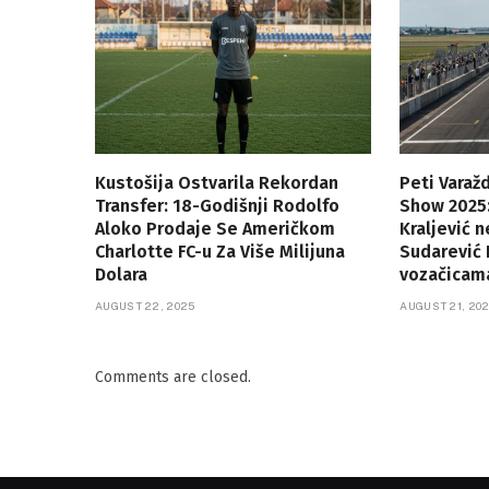
Kustošija Ostvarila Rekordan
Peti Varaž
Transfer: 18-Godišnji Rodolfo
Show 2025:
Aloko Prodaje Se Američkom
Kraljević 
Charlotte FC-u Za Više Milijuna
Sudarević 
Dolara
vozačicam
AUGUST 22, 2025
AUGUST 21, 20
Comments are closed.