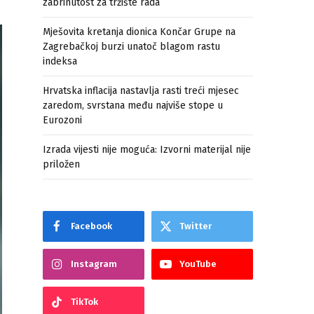
zabrinutost za tržište rada
Mješovita kretanja dionica Končar Grupe na
Zagrebačkoj burzi unatoč blagom rastu
indeksa
Hrvatska inflacija nastavlja rasti treći mjesec
zaredom, svrstana među najviše stope u
Eurozoni
Izrada vijesti nije moguća: Izvorni materijal nije
priložen
Facebook
Twitter
Instagram
YouTube
TikTok