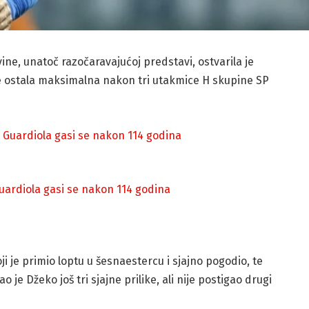
e, unatoč razočaravajućoj predstavi, ostvarila je
te ostala maksimalna nakon tri utakmice H skupine SP
 Guardiola gasi se nakon 114 godina
oji je primio loptu u šesnaestercu i sjajno pogodio, te
je Džeko još tri sjajne prilike, ali nije postigao drugi