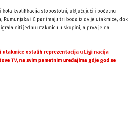
ola kvalifikacija stopostotni, uključujući i početnu
Rumunjska i Cipar imaju tri boda iz dvije utakmice, dok
grala niti jednu utakmicu u skupini, a prva je na
i utakmice ostalih reprezentacija u Ligi nacija
 Nove TV, na svim pametnim uređajima gdje god se