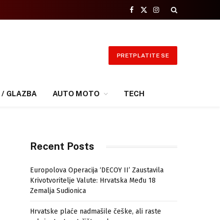
Facebook
X
Instagram
(Twitter)
PRETPLATITE SE
 / GLAZBA
AUTO MOTO
TECH
Recent Posts
Europolova Operacija ‘DECOY II’ Zaustavila
Krivotvoritelje Valute: Hrvatska Među 18
Zemalja Sudionica
Hrvatske plaće nadmašile češke, ali raste