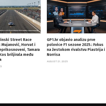
dinski Street Race
GP1.hr objavio analizu prve
 Mujanović, Horvat i
polovice F1 sezone 2025.: Fokus
neprikosnoveni, Tamara
na žestokom rivalstvu Piastrija i
Kos briljirala među
Norrisa
a
AUGUST 21, 2025
25