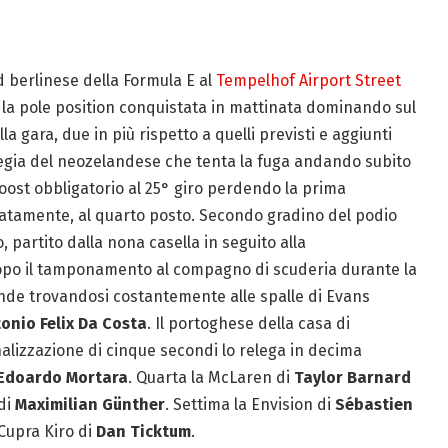
 berlinese della Formula E al
Tempelhof Airport Street
lio la pole position conquistata in mattinata dominando sul
a gara, due in più rispetto a quelli previsti e aggiunti
rategia del neozelandese che tenta la fuga andando subito
 boost obbligatorio al 25° giro perdendo la prima
atamente, al quarto posto. Secondo gradino del podio
o, partito dalla nona casella in seguito alla
 dopo il tamponamento al compagno di scuderia durante la
ande trovandosi costantemente alle spalle di Evans
onio Felix Da Costa
. Il portoghese della casa di
alizzazione di cinque secondi lo relega in decima
Edoardo Mortara
. Quarta la McLaren di
Taylor Barnard
 di
Maximilian Günther
. Settima la Envision di
Sébastien
 Cupra Kiro di
Dan Ticktum
.