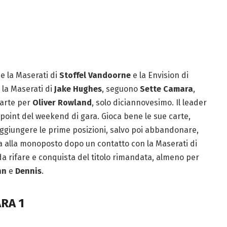
e la Maserati di
Stoffel Vandoorne
e la Envision di
 la Maserati di
Jake Hughes
, seguono
Sette Camara
,
parte per
Oliver Rowland
, solo diciannovesimo. Il leader
 point del weekend di gara. Gioca bene le sue carte,
raggiungere le prime posizioni, salvo poi abbandonare,
ema alla monoposto dopo un contatto con la Maserati di
 da rifare e conquista del titolo rimandata, almeno per
nn
e
Dennis
.
ARA 1