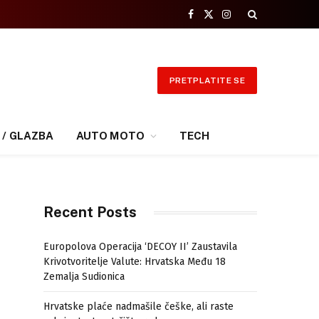
Facebook
X
Instagram
(Twitter)
PRETPLATITE SE
 / GLAZBA
AUTO MOTO
TECH
Recent Posts
Europolova Operacija ‘DECOY II’ Zaustavila
Krivotvoritelje Valute: Hrvatska Među 18
Zemalja Sudionica
Hrvatske plaće nadmašile češke, ali raste