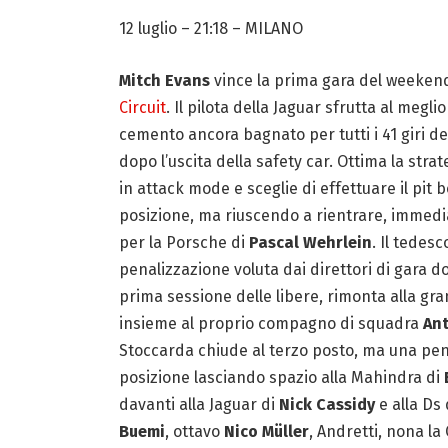
12 luglio – 21:18
– MILANO
Mitch Evans
vince la prima gara del weekend
Circuit
. Il pilota della Jaguar sfrutta al meg
cemento ancora bagnato per tutti i 41 giri dell
dopo l’uscita della safety car. Ottima la st
in attack mode e sceglie di effettuare il pit
posizione, ma riuscendo a rientrare, immedi
per la Porsche di
Pascal Wehrlein
. Il tedesc
penalizzazione voluta dai direttori di gara
prima sessione delle libere, rimonta alla gr
insieme al proprio compagno di squadra
Ant
Stoccarda chiude al terzo posto, ma una pen
posizione lasciando spazio alla Mahindra di
davanti alla Jaguar di
Nick Cassidy
e alla Ds
Buemi
, ottavo
Nico Müller
, Andretti, nona la