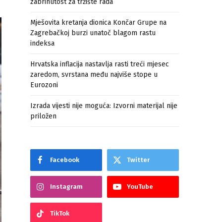
zabrinutost za tržište rada
Mješovita kretanja dionica Končar Grupe na
Zagrebačkoj burzi unatoč blagom rastu
indeksa
Hrvatska inflacija nastavlja rasti treći mjesec
zaredom, svrstana među najviše stope u
Eurozoni
Izrada vijesti nije moguća: Izvorni materijal nije
priložen
Facebook
Twitter
Instagram
YouTube
TikTok