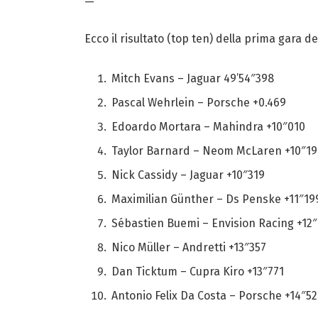
—
Ecco il risultato (top ten) della prima gara d
Mitch Evans – Jaguar 49’54″398
Pascal Wehrlein – Porsche +0.469
Edoardo Mortara – Mahindra +10″010
Taylor Barnard – Neom McLaren +10″19
Nick Cassidy – Jaguar +10″319
Maximilian Günther – Ds Penske +11″19
Sébastien Buemi – Envision Racing +12″
Nico Müller – Andretti +13″357
Dan Ticktum – Cupra Kiro +13″771
Antonio Felix Da Costa – Porsche +14″52