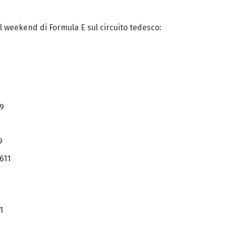
el weekend di Formula E sul circuito tedesco:
9
9
611
1