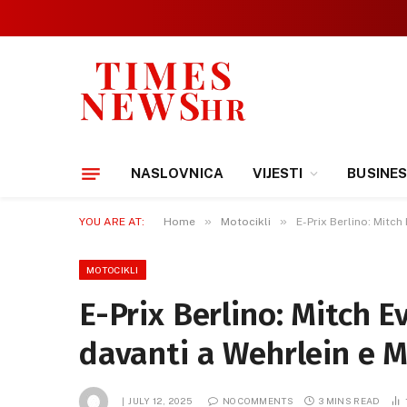
NASLOVNICA
VIJESTI
BUSINE
»
»
YOU ARE AT:
Home
Motocikli
E-Prix Berlino: Mitch
MOTOCIKLI
E-Prix Berlino: Mitch E
davanti a Wehrlein e 
JULY 12, 2025
NO COMMENTS
3 MINS READ