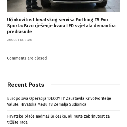
Učinkovitost hrvatskog servisa Forthing T5 Evo
Sporta: Brzo rješenje kvara LED svjetala demantira
predrasude
AUGUST 13, 2025
Comments are closed.
Recent Posts
Europolova Operacija ‘DECOY II’ Zaustavila Krivotvoritelje
Valute: Hrvatska Među 18 Zemalja Sudionica
Hrvatske plaće nadmašile češke, ali raste zabrinutost za
tržište rada