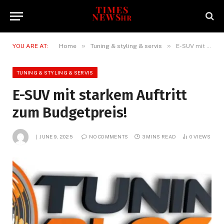
»
»
YOU ARE AT:
Home
Tuning & styling & servis
E-SUV mit starkem Auftritt zum Budgetpreis!
TUNING & STYLING & SERVIS
E-SUV mit starkem Auftritt
zum Budgetpreis!
JUNE 9, 2025
NO COMMENTS
3 MINS READ
0
VIEWS