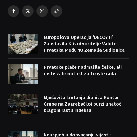
Facebook
X
Instagram
TikTok
(Twitter)
Europolova Operacija ‘DECOY II’
Zaustavila Krivotvoritelje Valute:
Hrvatska Među 18 Zemalja Sudionica
Hrvatske plaće nadmašile češke, ali
raste zabrinutost za tržište rada
Mješovita kretanja dionica Končar
Grupe na Zagrebačkoj burzi unatoč
blagom rastu indeksa
Neuspjeh u dohvaćanju vijesti: