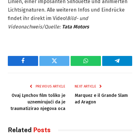
Linien, einer imposanten Silhouette und animierten
Lichtsignaturen. Alle weiteren Infos und Eindrücke
findet ihr direkt im Video!
Bild- und
Videonachweis/Quelle:
Tata Motors
Facebook
Twitter
WhatsApp
Telegram
PREVIOUS ARTICLE
NEXT ARTICLE
Ovaj Lynchov film toliko je
Marquez e il Grande Slam
uznemirujući da je
ad Aragon
traumatizirao njegova oca
Related
Posts