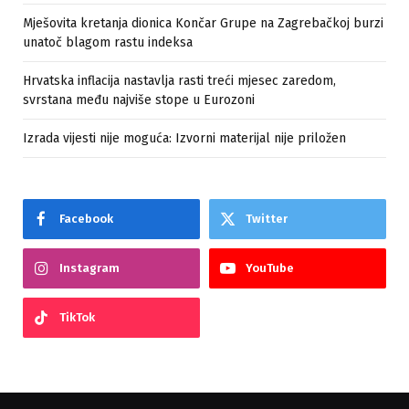
Mješovita kretanja dionica Končar Grupe na Zagrebačkoj burzi
unatoč blagom rastu indeksa
Hrvatska inflacija nastavlja rasti treći mjesec zaredom,
svrstana među najviše stope u Eurozoni
Izrada vijesti nije moguća: Izvorni materijal nije priložen
Facebook
Twitter
Instagram
YouTube
TikTok