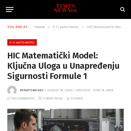
»
»
YOU ARE AT:
Home
F-1 i auto-moto
HIC Matematički Model: Ključna Uloga u Unapređenju Sigurnosti Formule 1
F-1 I AUTO-MOTO
HIC Matematički Model:
Ključna Uloga u Unapređenju
Sigurnosti Formule 1
RENATO MUSEC
AUGUST 19, 2025
UPDATED:
JUNE 14, 2026
NO COMMENTS
2 MINS READ
0
VIEWS