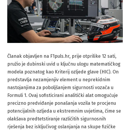
Članak objavljen na F1puls.hr, prije otprilike 12 sati,
pružio je dubinski uvid u ključnu ulogu matematičkog
modela poznatog kao Kriterij ozljede glave (HIC). On
predstavlja nezamjenjiv element u neprekidnim
nastojanjima za poboljšanjem sigurnosti vozača u
Formuli 1. Ovaj sofisticirani analitički alat omogućuje
precizno predviđanje ponašanja vozila te procjenu
potencijalnih ozljeda u ekstremnim uvjetima, čime se
olakšava predtetstiranje različitih sigurnosnih
rješenja bez isključivog oslanjanja na skupe fizičke