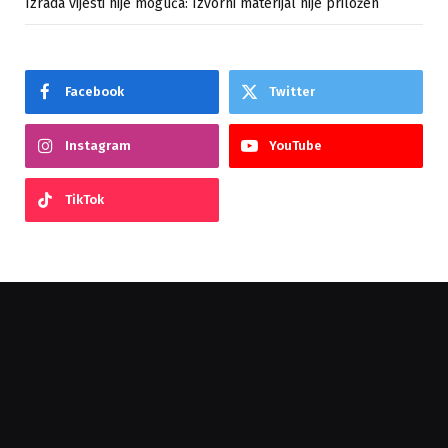
Izrada vijesti nije moguća: Izvorni materijal nije priložen
Facebook
Twitter
Instagram
YouTube
TikTok