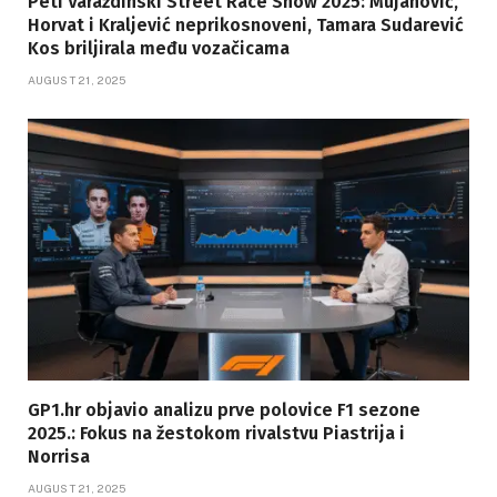
Peti Varaždinski Street Race Show 2025: Mujanović,
Horvat i Kraljević neprikosnoveni, Tamara Sudarević
Kos briljirala među vozačicama
AUGUST 21, 2025
GP1.hr objavio analizu prve polovice F1 sezone
2025.: Fokus na žestokom rivalstvu Piastrija i
Norrisa
AUGUST 21, 2025