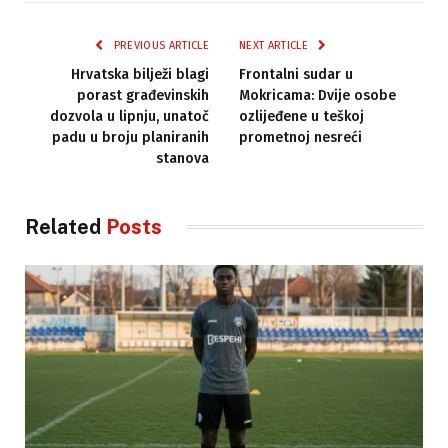
PREVIOUS ARTICLE
NEXT ARTICLE
Hrvatska bilježi blagi
Frontalni sudar u
porast građevinskih
Mokricama: Dvije osobe
dozvola u lipnju, unatoč
ozlijeđene u teškoj
padu u broju planiranih
prometnoj nesreći
stanova
Related
Posts