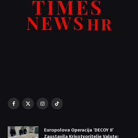
Facebook
X
Instagram
TikTok
(Twitter)
Europolova Operacija ‘DECOY II’
Zaustavila Krivotvoritelje Valute: