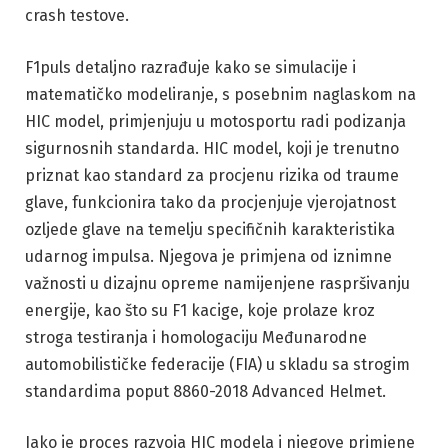
crash testove.
F1puls detaljno razrađuje kako se simulacije i
matematičko modeliranje, s posebnim naglaskom na
HIC model, primjenjuju u motosportu radi podizanja
sigurnosnih standarda. HIC model, koji je trenutno
priznat kao standard za procjenu rizika od traume
glave, funkcionira tako da procjenjuje vjerojatnost
ozljede glave na temelju specifičnih karakteristika
udarnog impulsa. Njegova je primjena od iznimne
važnosti u dizajnu opreme namijenjene raspršivanju
energije, kao što su F1 kacige, koje prolaze kroz
stroga testiranja i homologaciju Međunarodne
automobilističke federacije (FIA) u skladu sa strogim
standardima poput 8860-2018 Advanced Helmet.
Iako je proces razvoja HIC modela i njegove primjene