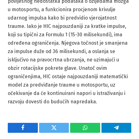
povijesnog nedostatka podataka o ozljedama mozga
u motosportu, a funkcionira procjenom krivulje
udarnog impulsa kako bi predvidio vjerojatnost
traume. Iako je HIC najpouzdaniji za kratke impulse,
koji su tipični za Formulu 1 (15-30 milisekundi), ima
određena ograničenja. Njegova točnost je smanjena
za impulse duže od 36 milisekundi, a oslanja se
isključivo na pravocrtna ubrzanja, ne uzimajući u
obzir rotacijske pokrete glave. Unatoč ovim
ograničenjima, HIC ostaje najpouzdaniji matematički
model za predviđanje traume u motosportu, uz
očekivanje da će kontinuirani napori u istraživanju i
razvoju dovesti do budućih napredaka.
Facebook
Twitter
WhatsApp
Telegram