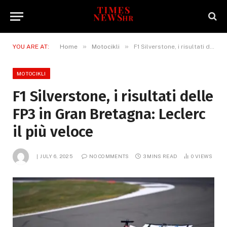
»
»
YOU ARE AT:
Home
Motocikli
F1 Silverstone, i risultati delle FP3 in Gran Bretagna: Leclerc il più veloce
MOTOCIKLI
F1 Silverstone, i risultati delle
FP3 in Gran Bretagna: Leclerc
il più veloce
JULY 6, 2025
NO COMMENTS
3 MINS READ
0
VIEWS