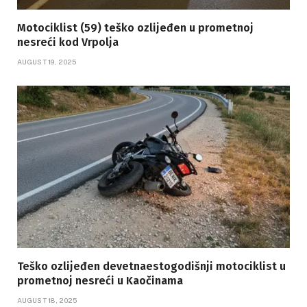
Motociklist (59) teško ozlijeđen u prometnoj
nesreći kod Vrpolja
AUGUST 19, 2025
Teško ozlijeđen devetnaestogodišnji motociklist u
prometnoj nesreći u Kaočinama
AUGUST 18, 2025