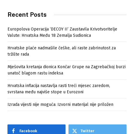
Recent Posts
Europolova Operacija ‘DECOY II’ Zaustavila Krivotvoritelje
Valute: Hrvatska Među 18 Zemalja Sudionica
Hrvatske plaće nadmašile češke, ali raste zabrinutost za
tržište rada
Mješovita kretanja dionica Končar Grupe na Zagrebačkoj burzi
unatoč blagom rastu indeksa
Hrvatska inflacija nastavlja rasti treći mjesec zaredom,
svrstana među najviše stope u Eurozoni
Izrada vijesti nije moguća: Izvorni materijal nije priložen
Facebook
Twitter