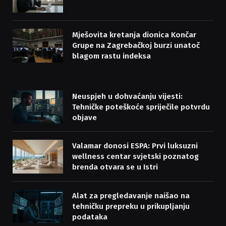
Mješovita kretanja dionica Končar
Grupe na Zagrebačkoj burzi unatoč
blagom rastu indeksa
Neuspjeh u dohvaćanju vijesti:
Tehničke poteškoće spriječile potvrdu
objave
Valamar donosi ESPA: Prvi luksuzni
wellness centar svjetski poznatog
brenda otvara se u Istri
Alat za pregledavanje naišao na
tehničku prepreku u prikupljanju
podataka