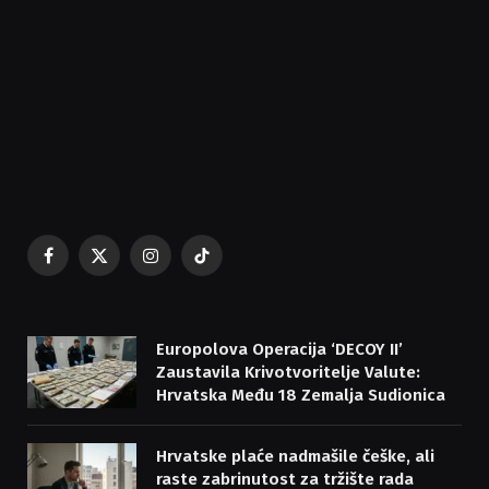
Facebook
X
Instagram
TikTok
(Twitter)
Europolova Operacija ‘DECOY II’
Zaustavila Krivotvoritelje Valute:
Hrvatska Među 18 Zemalja Sudionica
Hrvatske plaće nadmašile češke, ali
raste zabrinutost za tržište rada