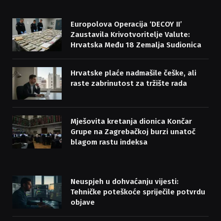
Europolova Operacija ‘DECOY II’
Zaustavila Krivotvoritelje Valute:
Hrvatska Među 18 Zemalja Sudionica
Hrvatske plaće nadmašile češke, ali
raste zabrinutost za tržište rada
Mješovita kretanja dionica Končar
Grupe na Zagrebačkoj burzi unatoč
blagom rastu indeksa
Neuspjeh u dohvaćanju vijesti:
Tehničke poteškoće spriječile potvrdu
objave