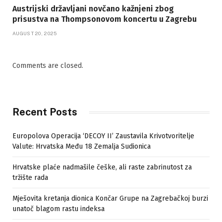
Austrijski državljani novčano kažnjeni zbog
prisustva na Thompsonovom koncertu u Zagrebu
AUGUST 20, 2025
Comments are closed.
Recent Posts
Europolova Operacija ‘DECOY II’ Zaustavila Krivotvoritelje
Valute: Hrvatska Među 18 Zemalja Sudionica
Hrvatske plaće nadmašile češke, ali raste zabrinutost za
tržište rada
Mješovita kretanja dionica Končar Grupe na Zagrebačkoj burzi
unatoč blagom rastu indeksa