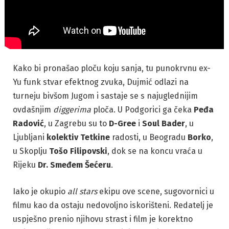
Kako bi pronašao ploču koju sanja, tu punokrvnu ex-
Yu funk stvar efektnog zvuka, Dujmić odlazi na
turneju bivšom Jugom i sastaje se s najuglednijim
ovdašnjim
diggerima
ploča. U Podgorici ga čeka
Peđa
Radović
, u Zagrebu su to
D-Gree
i
Soul Bader
, u
Ljubljani
kolektiv Tetkine
radosti, u Beogradu
Borko
,
u Skoplju
Tošo Filipovski
, dok se na koncu vraća u
Rijeku
Dr. Smeđem Šećeru
.
Iako je okupio
all stars
ekipu ove scene, sugovornici u
filmu kao da ostaju nedovoljno iskorišteni. Redatelj je
uspješno prenio njihovu strast i film je korektno