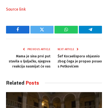
Source link
Facebook
Twitter
WhatsApp
Telegram
PREVIOUS ARTICLE
NEXT ARTICLE
Mama je sina prvi put
Šef Kocaelispora objasnio
stavila u ljuljačku, njegova
zbog čega je propao posao
reakcija nasmijat će vas
s Petkovićem
Related
Posts