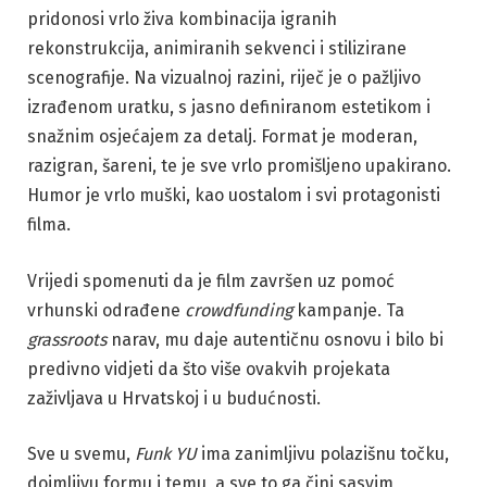
pridonosi vrlo živa kombinacija igranih
rekonstrukcija, animiranih sekvenci i stilizirane
scenografije. Na vizualnoj razini, riječ je o pažljivo
izrađenom uratku, s jasno definiranom estetikom i
snažnim osjećajem za detalj. Format je moderan,
razigran, šareni, te je sve vrlo promišljeno upakirano.
Humor je vrlo muški, kao uostalom i svi protagonisti
filma.
Vrijedi spomenuti da je film završen uz pomoć
vrhunski odrađene
crowdfunding
kampanje. Ta
grassroots
narav, mu daje autentičnu osnovu i bilo bi
predivno vidjeti da što više ovakvih projekata
zaživljava u Hrvatskoj i u budućnosti.
Sve u svemu,
Funk YU
ima zanimljivu polazišnu točku,
dojmljivu formu i temu, a sve to ga čini sasvim