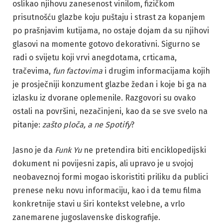
oslikao njihovu zanesenost vinilom, fizičkom
prisutnošću glazbe koju puštaju i strast za kopanjem
po prašnjavim kutijama, no ostaje dojam da su njihovi
glasovi na momente gotovo dekorativni. Sigurno se
radi o svijetu koji vrvi anegdotama, crticama,
tračevima,
fun factovima
i drugim informacijama kojih
je prosječniji konzument glazbe žedan i koje bi ga na
izlasku iz dvorane oplemenile. Razgovori su ovako
ostali na površini, nezačinjeni, kao da se sve svelo na
pitanje:
zašto ploča, a ne Spotify
?
Jasno je da
Funk Yu
ne pretendira biti enciklopedijski
dokument ni povijesni zapis, ali upravo je u svojoj
neobaveznoj formi mogao iskoristiti priliku da publici
prenese neku novu informaciju, kao i da temu filma
konkretnije stavi u širi kontekst velebne, a vrlo
zanemarene jugoslavenske diskografije.