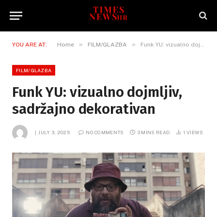
»
»
YOU ARE AT:
Home
FILM/GLAZBA
Funk YU: vizualno dojmljiv, sadržajno dekorativan
FILM/GLAZBA
Funk YU: vizualno dojmljiv,
sadržajno dekorativan
JULY 3, 2025
NO COMMENTS
3 MINS READ
1
VIEWS