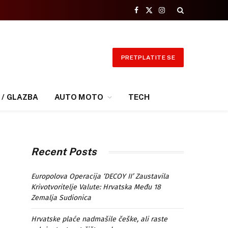
Facebook
X
Instagram
(Twitter)
PRETPLATITE SE
 / GLAZBA
AUTO MOTO
TECH
Recent Posts
Europolova Operacija ‘DECOY II’ Zaustavila
Krivotvoritelje Valute: Hrvatska Među 18
Zemalja Sudionica
Hrvatske plaće nadmašile češke, ali raste