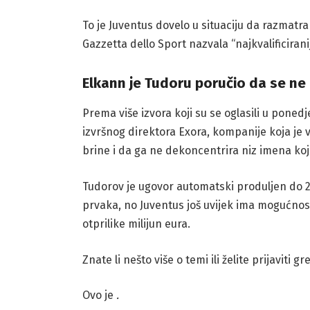
To je Juventus dovelo u situaciju da razmatra
Gazzetta dello Sport nazvala “najkvalificiran
Elkann je Tudoru poručio da se ne 
Prema više izvora koji su se oglasili u pone
izvršnog direktora Exora, kompanije koja je 
brine i da ga ne dekoncentrira niz imena ko
Tudorov je ugovor automatski produljen do 20
prvaka, no Juventus još uvijek ima mogućnost
otprilike milijun eura.
Znate li nešto više o temi ili želite prijaviti g
Ovo je
.