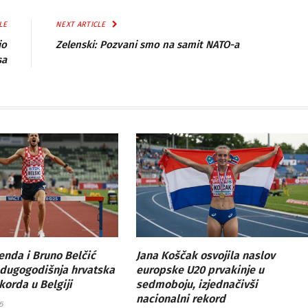
LE
NEXT ARTICLE
io
Zelenski: Pozvani smo na samit NATO-a
sa
enda i Bruno Belčić
Jana Koščak osvojila naslov
a dugogodišnja hrvatska
europske U20 prvakinje u
korda u Belgiji
sedmoboju, izjednačivši
nacionalni rekord
5