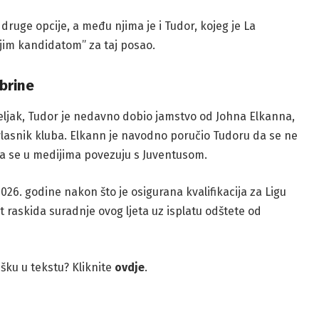
 druge opcije, a među njima je i Tudor, kojeg je La
ijim kandidatom” za taj posao.
brine
djeljak, Tudor je nedavno dobio jamstvo od Johna Elkanna,
vlasnik kluba. Elkann je navodno poručio Tudoru da se ne
ja se u medijima povezuju s Juventusom.
26. godine nakon što je osigurana kvalifikacija za Ligu
 raskida suradnje ovog ljeta uz isplatu odštete od
rešku u tekstu? Kliknite
ovdje
.