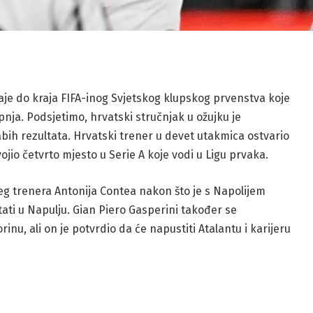
je do kraja FIFA-inog Svjetskog klupskog prvenstva koje
pnja. Podsjetimo, hrvatski stručnjak u ožujku je
bih rezultata. Hrvatski trener u devet utakmica ostvario
vojio četvrto mjesto u Serie A koje vodi u Ligu prvaka.
eg trenera Antonija Contea nakon što je s Napolijem
stati u Napulju. Gian Piero Gasperini također se
nu, ali on je potvrdio da će napustiti Atalantu i karijeru