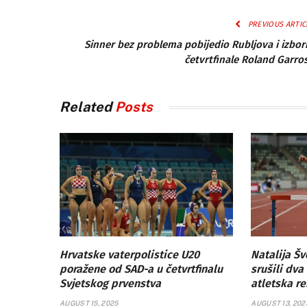
PREVIOUS ARTIC
Sinner bez problema pobijedio Rubljova i izbor
četvrtfinale Roland Garro
Related
Posts
Hrvatske vaterpolistice U20
Natalija Šv
poražene od SAD-a u četvrtfinalu
srušili dv
Svjetskog prvenstva
atletska re
AUGUST 15, 2025
AUGUST 13, 202