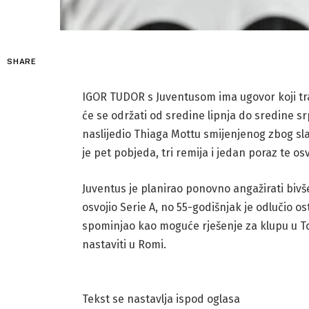
SHARE
IGOR TUDOR s Juventusom ima ugovor koji tra
će se održati od sredine lipnja do sredine sr
naslijedio Thiaga Mottu smijenjenog zbog sla
je pet pobjeda, tri remija i jedan poraz te os
Juventus je planirao ponovno angažirati bivš
osvojio Serie A, no 55-godišnjak je odlučio o
spominjao kao moguće rješenje za klupu u Tori
nastaviti u Romi.
Tekst se nastavlja ispod oglasa