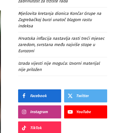
zabrinutost za tržište rada
Mješovita kretanja dionica Končar Grupe na
Zagrebačkoj burzi unatoč blagom rastu
indeksa
Hrvatska inflacija nastavlja rasti treći mjesec
zaredom, svrstana među najviše stope u
Eurozoni
Izrada vijesti nije moguća: Izvorni materijal
nije priložen
Facebook
Twitter
Instagram
YouTube
TikTok