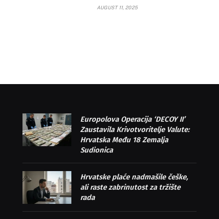
AUGUST 11, 2025
Europolova Operacija ‘DECOY II’
Zaustavila Krivotvoritelje Valute:
Hrvatska Među 18 Zemalja
Sudionica
Hrvatske plaće nadmašile češke,
ali raste zabrinutost za tržište
rada