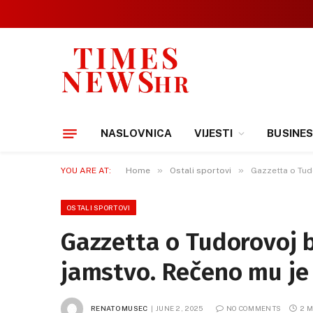
NASLOVNICA
VIJESTI
BUSINE
»
»
YOU ARE AT:
Home
Ostali sportovi
Gazzetta o Tud
OSTALI SPORTOVI
Gazzetta o Tudorovoj 
jamstvo. Rečeno mu je 
RENATO MUSEC
JUNE 2, 2025
NO COMMENTS
2 