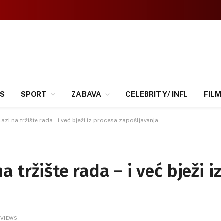
SS
SPORT
ZABAVA
CELEBRITY/ INFL
FILM
azi na tržište rada – i već bježi iz procesa zapošljavanja
a tržište rada – i već bježi i
1
VIEWS