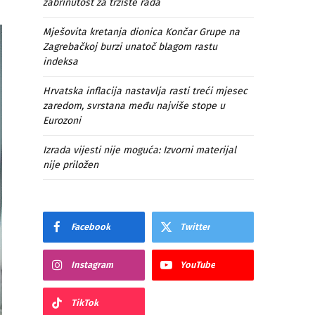
zabrinutost za tržište rada
Mješovita kretanja dionica Končar Grupe na
Zagrebačkoj burzi unatoč blagom rastu
indeksa
Hrvatska inflacija nastavlja rasti treći mjesec
zaredom, svrstana među najviše stope u
Eurozoni
Izrada vijesti nije moguća: Izvorni materijal
nije priložen
Facebook
Twitter
Instagram
YouTube
TikTok