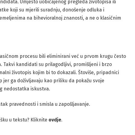
ndidata. Umjesto uobičajenog pregleda životopisa ili
tke koji su mjerili suradnju, donošenje odluka i
temeljenima na bihevioralnoj znanosti, a ne o klasičnim
klasičnom procesu bili eliminirani već u prvom krugu često
Takvi kandidati su prilagodljivi, promišljeni i brzo
alni životopis kojim bi to dokazali. Štoviše, pripadnici
 jer ga doživljavaju kao priliku da pokažu svoje
g nedostatka iskustva.
atak pravednosti i smisla u zapošljavanje.
rešku u tekstu? Kliknite
ovdje
.