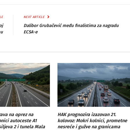
LE
NEXT ARTICLE
oj
Dalibor Grubačević među finalistima za nagradu
nu
ECSA-e
ava na oprez na
HAK prognozira izazovan 21.
onici autoceste A1
kolovoz: Mokri kolnici, prometne
ljeva 2 i tunela Mala
nesreće i gužve na granicama