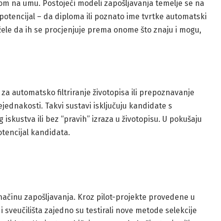
jom na umu. Postojeći modeli zapošljavanja temelje se na
 potencijal – da diploma ili poznato ime tvrtke automatski
žele da ih se procjenjuje prema onome što znaju i mogu,
za automatsko filtriranje životopisa ili prepoznavanje
ejednakosti. Takvi sustavi isključuju kandidate s
skustva ili bez “pravih” izraza u životopisu. U pokušaju
otencijal kandidata.
načinu zapošljavanja. Kroz pilot-projekte provedene u
 sveučilišta zajedno su testirali nove metode selekcije