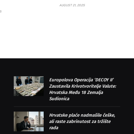
AUGUST 21, 2025
5
Europolova Operacija ‘DECOY II’
Zaustavila Krivotvoritelje Valute:
Hrvatska Među 18 Zemalja
Sudionica
Hrvatske plaće nadmašile češke,
ali raste zabrinutost za tržište
rada