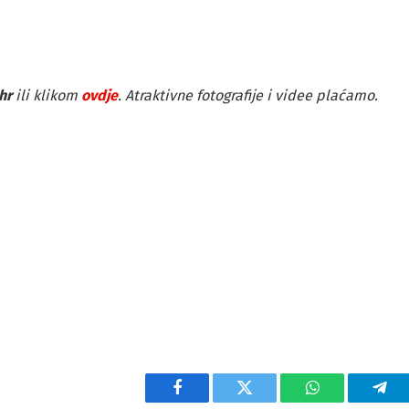
hr
ili klikom
ovdje
. Atraktivne fotografije i videe plaćamo.
Facebook
Twitter
WhatsApp
Tel