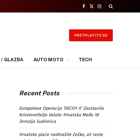
Facebook
X
Instagram
(Twitter)
PRETPLATITE SE
 / GLAZBA
AUTO MOTO
TECH
Recent Posts
z
Europolova Operacija ‘DECOY II’ Zaustavila
Krivotvoritelje Valute: Hrvatska Među 18
Zemalja Sudionica
Hrvatske plaće nadmašile češke, ali raste