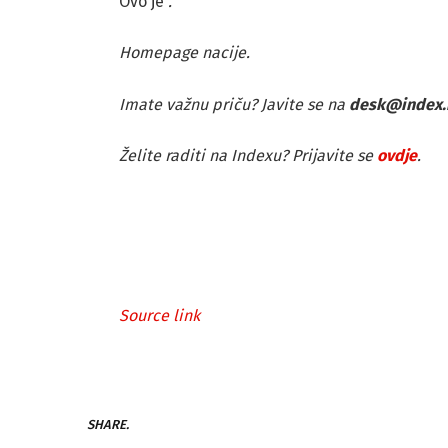
Ovo je
.
Homepage nacije.
Imate važnu priču? Javite se na
desk@index.
Želite raditi na Indexu? Prijavite se
ovdje
.
Source link
SHARE.