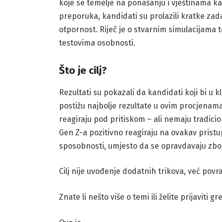
koje se temelje na ponašanju i vještinama ka
preporuka, kandidati su prolazili kratke zada
otpornost. Riječ je o stvarnim simulacijama 
testovima osobnosti.
Što je cilj?
Rezultati su pokazali da kandidati koji bi u 
postižu najbolje rezultate u ovim procjenama. 
reagiraju pod pritiskom – ali nemaju tradicion
Gen Z-a pozitivno reagiraju na ovakav pristup
sposobnosti, umjesto da se opravdavaju zbo
Cilj nije uvođenje dodatnih trikova, već povr
Znate li nešto više o temi ili želite prijaviti g