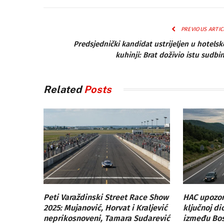
PREVIOUS ARTIC
Predsjednički kandidat ustrijeljen u hotelsk
kuhinji: Brat doživio istu sudbi
Related
Posts
Peti Varaždinski Street Race Show
HAC upozor
2025: Mujanović, Horvat i Kraljević
ključnoj di
neprikosnoveni, Tamara Sudarević
između Bosi