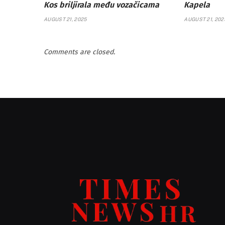
Kos briljirala među vozačicama
Kapela
AUGUST 21, 2025
AUGUST 21, 202
Comments are closed.