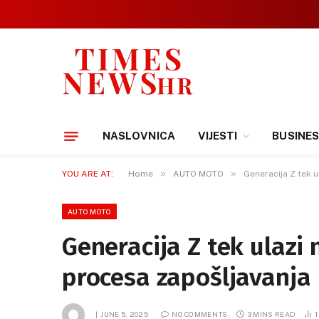
NASLOVNICA
VIJESTI
BUSINE
»
»
YOU ARE AT:
Home
AUTO MOTO
Generacija Z tek ul
AUTO MOTO
Generacija Z tek ulazi n
procesa zapošljavanja
JUNE 5, 2025
NO COMMENTS
3 MINS READ