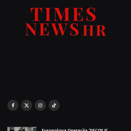
Facebook
X
Instagram
TikTok
(Twitter)
Europolova Operacija ‘DECOY II’