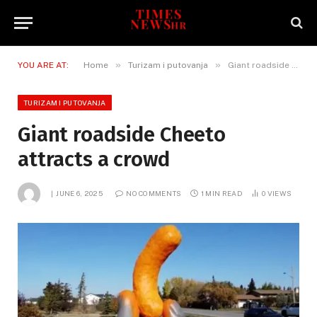
»
»
YOU ARE AT:
Home
Turizam i putovanja
Giant roadside Cheeto attracts a crowd
TURIZAM I PUTOVANJA
Giant roadside Cheeto
attracts a crowd
JUNE 6, 2025
NO COMMENTS
1 MIN READ
0
VIEWS