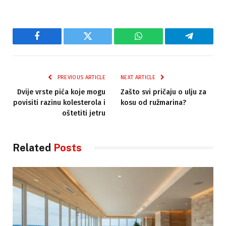
Facebook
Twitter
WhatsApp
Telegram
PREVIOUS ARTICLE
NEXT ARTICLE
Dvije vrste pića koje mogu
Zašto svi pričaju o ulju za
povisiti razinu kolesterola i
kosu od ružmarina?
oštetiti jetru
Related
Posts