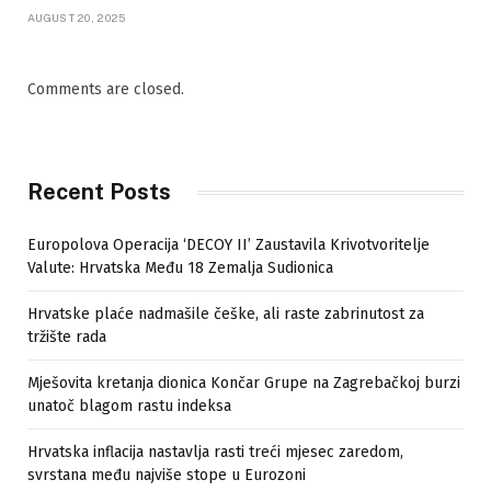
AUGUST 20, 2025
Comments are closed.
Recent Posts
Europolova Operacija ‘DECOY II’ Zaustavila Krivotvoritelje
Valute: Hrvatska Među 18 Zemalja Sudionica
Hrvatske plaće nadmašile češke, ali raste zabrinutost za
tržište rada
Mješovita kretanja dionica Končar Grupe na Zagrebačkoj burzi
unatoč blagom rastu indeksa
Hrvatska inflacija nastavlja rasti treći mjesec zaredom,
svrstana među najviše stope u Eurozoni