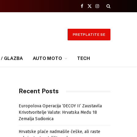
Facebook
X
Instagram
(Twitter)
PRETPLATITE SE
 / GLAZBA
AUTO MOTO
TECH
Recent Posts
Europolova Operacija ‘DECOY II’ Zaustavila
Krivotvoritelje Valute: Hrvatska Među 18
Zemalja Sudionica
Hrvatske plaće nadmašile češke, ali raste