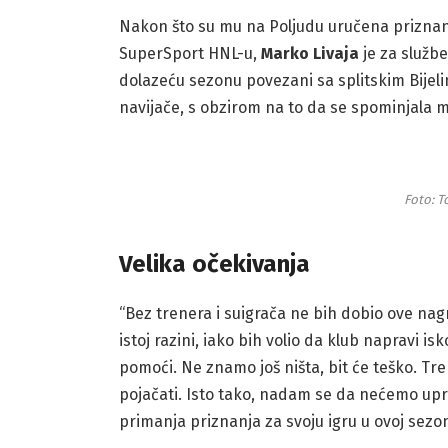
Nakon što su mu na Poljudu uručena priznan
SuperSport HNL-u,
Marko Livaja
je za služb
dolazeću sezonu povezani sa splitskim Bijelim
navijače, s obzirom na to da se spominjala m
Foto: 
Velika očekivanja
“Bez trenera i suigrača ne bih dobio ove na
istoj razini, iako bih volio da klub napravi i
pomoći. Ne znamo još ništa, bit će teško. 
pojačati. Isto tako, nadam se da nećemo uprs
primanja priznanja za svoju igru u ovoj sezon