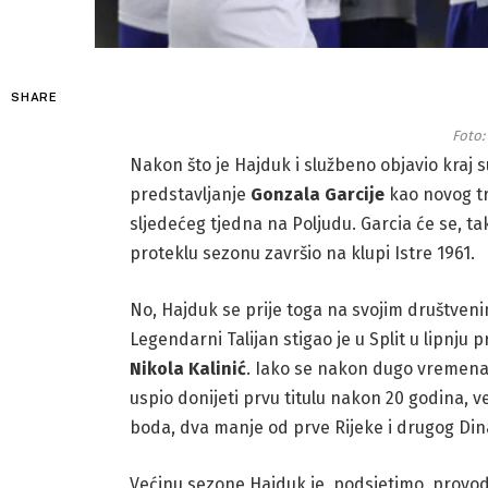
SHARE
Foto:
Nakon što je Hajduk i službeno objavio kraj 
predstavljanje
Gonzala Garcije
kao novog tr
sljedećeg tjedna na Poljudu. Garcia će se, ta
proteklu sezonu završio na klupi Istre 1961.
No, Hajduk se prije toga na svojim društve
Legendarni Talijan stigao je u Split u lipnju 
Nikola Kalinić
. Iako se nakon dugo vremena 
uspio donijeti prvu titulu nakon 20 godina, v
boda, dva manje od prve Rijeke i drugog Di
Većinu sezone Hajduk je, podsjetimo, provod