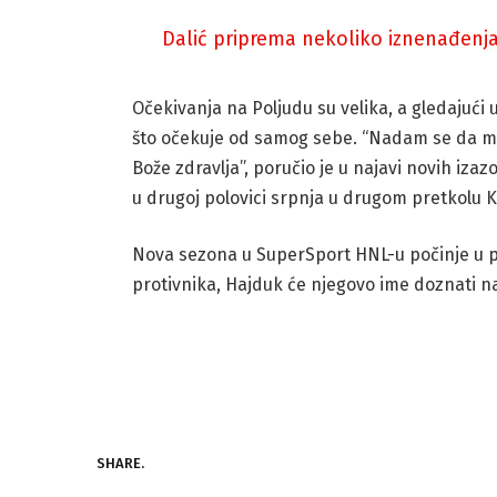
Dalić priprema nekoliko iznenađenja:
Očekivanja na Poljudu su velika, a gledajući 
što očekuje od samog sebe. “Nadam se da mog
Bože zdravlja”, poručio je u najavi novih iza
u drugoj polovici srpnja u drugom pretkolu K
Nova sezona u SuperSport HNL-u počinje u p
protivnika, Hajduk će njegovo ime doznati na 
SHARE.