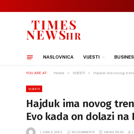
NASLOVNICA
VIJESTI
BUSINE
»
»
YOU ARE AT:
Home
VIJESTI
Hajduk ima novog trene
VIJESTI
Hajduk ima novog trene
Evo kada on dolazi na 
JUNE 6, 2025
NO COMMENTS
3 MINS READ