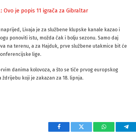
 Ovo je popis 11 igrača za Gibraltar
unaprijed, Livaja je za službene klupske kanale kazao i
u ponoviti istu, možda čak i bolju sezonu. Samo daj
zova na terenu, a za Hajduk, prve službene utakmice bit će
onferencijske lige.
rvim danima kolovoza, a što se tiče prvog europskog
ždrijebu koji je zakazan za 18. lipnja.
Facebook
Twitter
WhatsApp
Tel