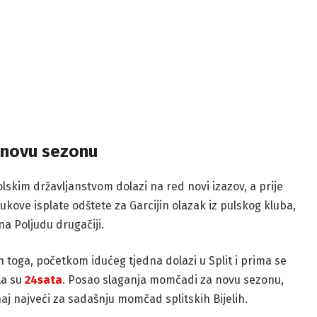
 novu sezonu
skim državljanstvom dolazi na red novi izazov, a prije
ukove isplate odštete za Garcijin olazak iz pulskog kluba,
na Poljudu drugačiji.
 toga, početkom idućeg tjedna dolazi u Split i prima se
la su
24sata
. Posao slaganja momčadi za novu sezonu,
onaj najveći za sadašnju momčad splitskih Bijelih.