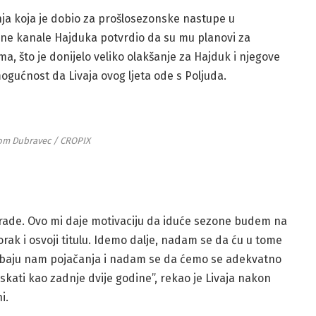
ja koja je dobio za prošlosezonske nastupe u
ene kanale Hajduka potvrdio da su mu planovi za
a, što je donijelo veliko olakšanje za Hajduk i njegove
ogućnost da Livaja ovog ljeta ode s Poljuda.
Tom Dubravec / CROPIX
grade. Ovo mi daje motivaciju da iduće sezone budem na
skorak i osvoji titulu. Idemo dalje, nadam se da ću u tome
Trebaju nam pojačanja i nadam se da ćemo se adekvatno
kati kao zadnje dvije godine”, rekao je Livaja nakon
i.