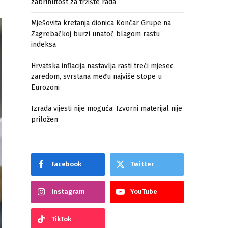
zabrinutost za tržište rada
Mješovita kretanja dionica Končar Grupe na
Zagrebačkoj burzi unatoč blagom rastu
indeksa
Hrvatska inflacija nastavlja rasti treći mjesec
zaredom, svrstana među najviše stope u
Eurozoni
Izrada vijesti nije moguća: Izvorni materijal nije
priložen
Facebook
Twitter
Instagram
YouTube
TikTok