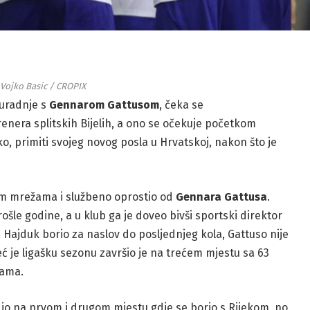
 Vojko Basic / CROPIX
suradnje s
Gennarom Gattusom
, čeka se
enera splitskih Bijelih, a ono se očekuje početkom
ko, primiti svojeg novog posla u Hrvatskoj, nakon što je
nim mrežama i službeno oprostio od
Gennara Gattusa
.
prošle godine, a u klub ga je doveo bivši sportski direktor
Hajduk borio za naslov do posljednjeg kola, Gattuso nije
eć je ligašku sezonu završio je na trećem mjestu sa 63
nama.
io na prvom i drugom mjestu gdje se borio s Rijekom, no