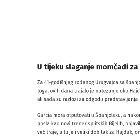
U tijeku slaganje momčadi za
Za 41-godišnjeg rođenog Urugvajca sa španjol
toga, ovih dana trajalo je natezanje oko Hajd
ali sada su razlozi za odgodu predstavljanja 
Garcia mora otputovati u Španjolsku, a nakon
posla kao novi trener splitskih Bijelih, objavi
već traje, a tu je i veliki dobitak za Hajduk, 