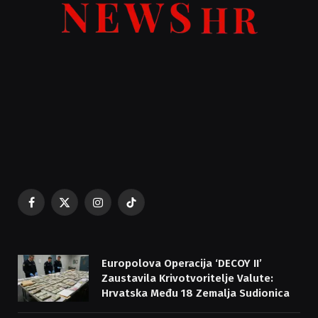
Facebook
X
Instagram
TikTok
(Twitter)
Europolova Operacija ‘DECOY II’
Zaustavila Krivotvoritelje Valute:
Hrvatska Među 18 Zemalja Sudionica