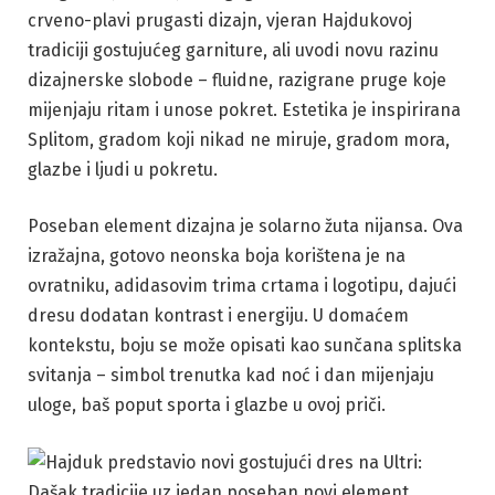
crveno-plavi prugasti dizajn, vjeran Hajdukovoj
tradiciji gostujućeg garniture, ali uvodi novu razinu
dizajnerske slobode – fluidne, razigrane pruge koje
mijenjaju ritam i unose pokret. Estetika je inspirirana
Splitom, gradom koji nikad ne miruje, gradom mora,
glazbe i ljudi u pokretu.
Poseban element dizajna je solarno žuta nijansa. Ova
izražajna, gotovo neonska boja korištena je na
ovratniku, adidasovim trima crtama i logotipu, dajući
dresu dodatan kontrast i energiju. U domaćem
kontekstu, boju se može opisati kao sunčana splitska
svitanja – simbol trenutka kad noć i dan mijenjaju
uloge, baš poput sporta i glazbe u ovoj priči.