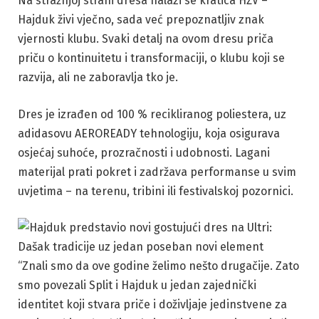
Na stražnjoj strani dresa nalazi se kratica HŽV –
Hajduk živi vječno, sada već prepoznatljiv znak
vjernosti klubu. Svaki detalj na ovom dresu priča
priču o kontinuitetu i transformaciji, o klubu koji se
razvija, ali ne zaboravlja tko je.
Dres je izrađen od 100 % recikliranog poliestera, uz
adidasovu AEROREADY tehnologiju, koja osigurava
osjećaj suhoće, prozračnosti i udobnosti. Lagani
materijal prati pokret i zadržava performanse u svim
uvjetima – na terenu, tribini ili festivalskoj pozornici.
“Znali smo da ove godine želimo nešto drugačije. Zato
smo povezali Split i Hajduk u jedan zajednički
identitet koji stvara priče i doživljaje jedinstvene za