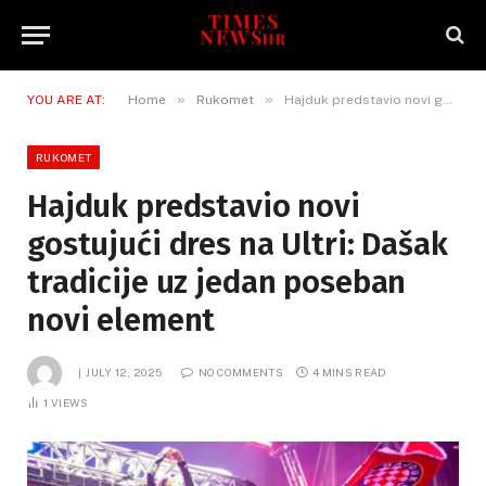
»
»
YOU ARE AT:
Home
Rukomet
Hajduk predstavio novi gostujući dres na Ultri: Dašak tradicije uz jedan poseban novi element
RUKOMET
Hajduk predstavio novi
gostujući dres na Ultri: Dašak
tradicije uz jedan poseban
novi element
JULY 12, 2025
NO COMMENTS
4 MINS READ
1
VIEWS