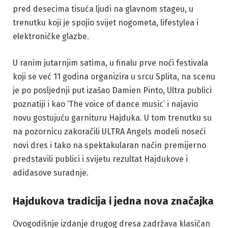
pred desecima tisuća ljudi na glavnom stageu, u
trenutku koji je spojio svijet nogometa, lifestylea i
elektroničke glazbe.
U ranim jutarnjim satima, u finalu prve noći festivala
koji se već 11 godina organizira u srcu Splita, na scenu
je po posljednji put izašao Damien Pinto, Ultra publici
poznatiji i kao ‘The voice of dance music’ i najavio
novu gostujuću garnituru Hajduka. U tom trenutku su
na pozornicu zakoračili ULTRA Angels modeli noseći
novi dres i tako na spektakularan način premijerno
predstavili publici i svijetu rezultat Hajdukove i
adidasove suradnje.
Hajdukova tradicija i jedna nova značajka
Ovogodišnje izdanje drugog dresa zadržava klasičan