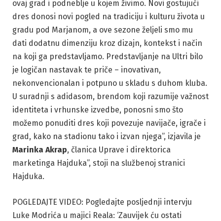
ovaj grad i podneblje u kojem živimo. Novi gostujući
dres donosi novi pogled na tradiciju i kulturu života u
gradu pod Marjanom, a ove sezone željeli smo mu
dati dodatnu dimenziju kroz dizajn, kontekst i način
na koji ga predstavljamo. Predstavljanje na Ultri bilo
je logičan nastavak te priče – inovativan,
nekonvencionalan i potpuno u skladu s duhom kluba.
U suradnji s adidasom, brendom koji razumije važnost
identiteta i vrhunske izvedbe, ponosni smo što
možemo ponuditi dres koji povezuje navijače, igrače i
grad, kako na stadionu tako i izvan njega”, izjavila je
Marinka Akrap
, članica Uprave i direktorica
marketinga Hajduka”, stoji na službenoj stranici
Hajduka.
POGLEDAJTE VIDEO: Pogledajte posljednji intervju
Luke Modrića u majici Reala: ‘Zauvijek ću ostati