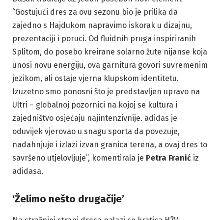
“Gostujući dres za ovu sezonu bio je prilika da
zajedno s Hajdukom napravimo iskorak u dizajnu,
prezentaciji i poruci. Od fluidnih pruga inspiriranih
Splitom, do posebo kreirane solarno žute nijanse koja
unosi novu energiju, ova garnitura govori suvremenim
jezikom, ali ostaje vjerna klupskom identitetu.
Izuzetno smo ponosni što je predstavljen upravo na
Ultri – globalnoj pozornici na kojoj se kultura i
zajedništvo osjećaju najintenzivnije. adidas je
oduvijek vjerovao u snagu sporta da povezuje,
nadahnjuje i izlazi izvan granica terena, a ovaj dres to
savršeno utjelovljuje”, komentirala je
Petra Franić
iz
adidasa.
‘Želimo nešto drugačije’