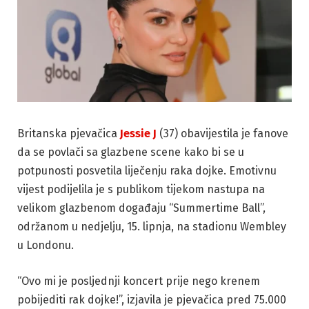
Britanska pjevačica
Jessie J
(37) obavijestila je fanove
da se povlači sa glazbene scene kako bi se u
potpunosti posvetila liječenju raka dojke. Emotivnu
vijest podijelila je s publikom tijekom nastupa na
velikom glazbenom događaju “Summertime Ball”,
održanom u nedjelju, 15. lipnja, na stadionu Wembley
u Londonu.
“Ovo mi je posljednji koncert prije nego krenem
pobijediti rak dojke!”, izjavila je pjevačica pred 75.000