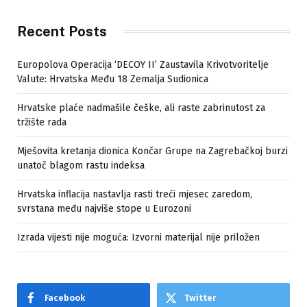
Recent Posts
Europolova Operacija ‘DECOY II’ Zaustavila Krivotvoritelje
Valute: Hrvatska Među 18 Zemalja Sudionica
Hrvatske plaće nadmašile češke, ali raste zabrinutost za
tržište rada
Mješovita kretanja dionica Končar Grupe na Zagrebačkoj burzi
unatoč blagom rastu indeksa
Hrvatska inflacija nastavlja rasti treći mjesec zaredom,
svrstana među najviše stope u Eurozoni
Izrada vijesti nije moguća: Izvorni materijal nije priložen
Facebook
Twitter