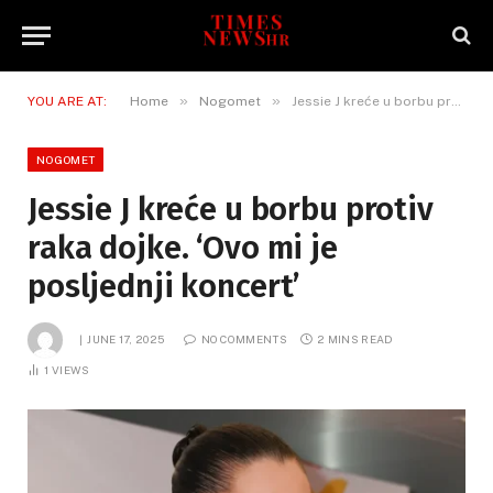
»
»
YOU ARE AT:
Home
Nogomet
Jessie J kreće u borbu protiv raka dojke. ‘Ovo mi je posljednji koncert’
NOGOMET
Jessie J kreće u borbu protiv
raka dojke. ‘Ovo mi je
posljednji koncert’
JUNE 17, 2025
NO COMMENTS
2 MINS READ
1
VIEWS