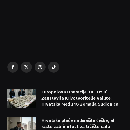
Facebook
X
Instagram
TikTok
(Twitter)
Europolova Operacija ‘DECOY II’
Zaustavila Krivotvoritelje Valute:
Hrvatska Među 18 Zemalja Sudionica
Hrvatske plaće nadmašile češke, ali
raste zabrinutost za tržište rada