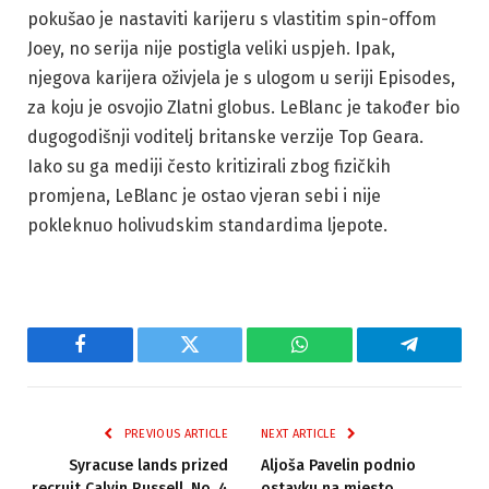
pokušao je nastaviti karijeru s vlastitim spin-offom
Joey, no serija nije postigla veliki uspjeh. Ipak,
njegova karijera oživjela je s ulogom u seriji Episodes,
za koju je osvojio Zlatni globus. LeBlanc je također bio
dugogodišnji voditelj britanske verzije Top Geara.
Iako su ga mediji često kritizirali zbog fizičkih
promjena, LeBlanc je ostao vjeran sebi i nije
pokleknuo holivudskim standardima ljepote.
Facebook
Twitter
WhatsApp
Telegram
PREVIOUS ARTICLE
NEXT ARTICLE
Syracuse lands prized
Aljoša Pavelin podnio
recruit Calvin Russell, No. 4
ostavku na mjesto