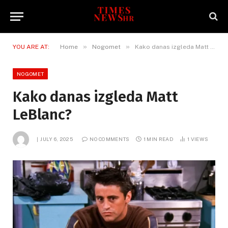
»
»
YOU ARE AT:
Home
Nogomet
Kako danas izgleda Matt LeBlanc?
NOGOMET
Kako danas izgleda Matt
LeBlanc?
JULY 6, 2025
NO COMMENTS
1 MIN READ
1
VIEWS