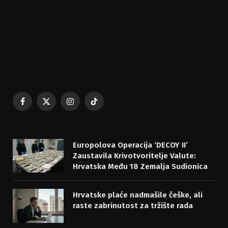
Facebook
X
Instagram
TikTok
(Twitter)
Europolova Operacija ‘DECOY II’
Zaustavila Krivotvoritelje Valute:
Hrvatska Među 18 Zemalja Sudionica
Hrvatske plaće nadmašile češke, ali
raste zabrinutost za tržište rada