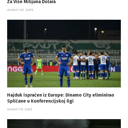
Za Više Milijuna Dolara
AUGUST 22, 2025
Hajduk ispraćen iz Europe: Dinamo City eliminirao
Splićane u Konferencijskoj ligi
AUGUST 15, 2025