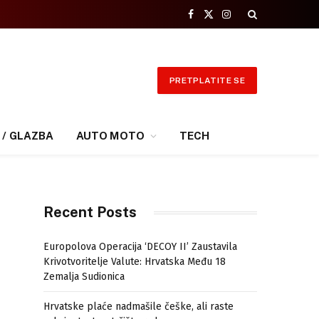
Facebook
X
Instagram
(Twitter)
PRETPLATITE SE
 / GLAZBA
AUTO MOTO
TECH
Recent Posts
Europolova Operacija ‘DECOY II’ Zaustavila
Krivotvoritelje Valute: Hrvatska Među 18
Zemalja Sudionica
Hrvatske plaće nadmašile češke, ali raste