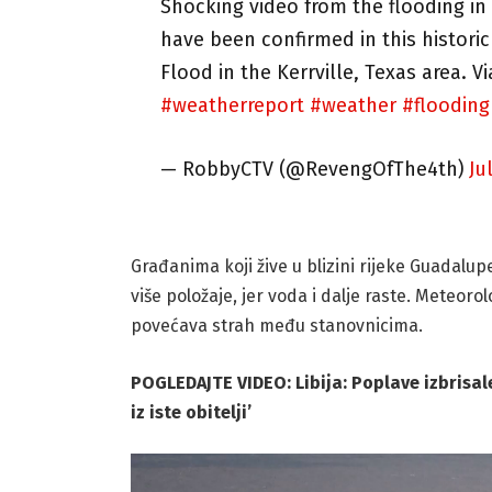
Shocking video from the flooding in
have been confirmed in this historic
Flood in the Kerrville, Texas area. V
#weatherreport
#weather
#flooding
— RobbyCTV (@RevengOfThe4th)
Ju
Građanima koji žive u blizini rijeke Guadalup
više položaje, jer voda i dalje raste. Meteor
povećava strah među stanovnicima.
POGLEDAJTE VIDEO: Libija: Poplave izbrisale
iz iste obitelji’