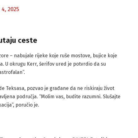
 4, 2025
utaju ceste
ore – nabujale rijeke koje ruše mostove, bujice koje
ka. U okrugu Kerr, šerifov ured je potvrdio da su
astrofalan”.
e Teksasa, pozvao je građane da ne riskiraju život
vljena područja. “Molim vas, budite razumni. Slušajte
acija”, poručio je.