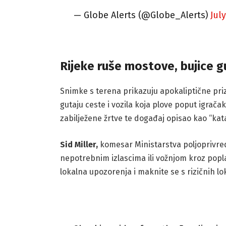
— Globe Alerts (@Globe_Alerts)
July
Rijeke ruše mostove, bujice g
Snimke s terena prikazuju apokaliptične priz
gutaju ceste i vozila koja plove poput igrača
zabilježene žrtve te događaj opisao kao “kat
Sid Miller,
komesar Ministarstva poljoprivred
nepotrebnim izlascima ili vožnjom kroz popla
lokalna upozorenja i maknite se s rizičnih lok