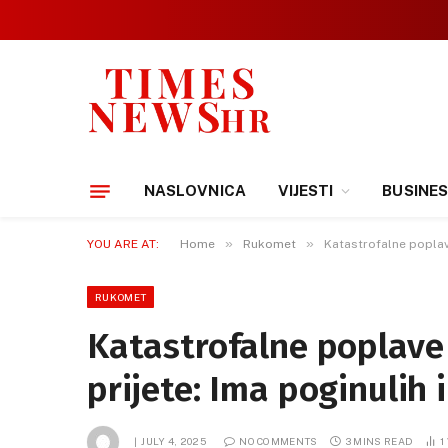
NASLOVNICA
VIJESTI
BUSINE
»
»
YOU ARE AT:
Home
Rukomet
Katastrofalne poplave
RUKOMET
Katastrofalne poplave
prijete: Ima poginulih 
JULY 4, 2025
NO COMMENTS
3 MINS READ
1