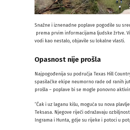
Snažne i iznenadne poplave pogodile su sred
prema prvim informacijama ljudske žrtve. Više
vodi kao nestalo, objavile su lokalne vlasti.
Opasnost nije prošla
Najpogođenija su područja Texas Hill Country
spasilačke ekipe neumorno rade od ranih juta
prošla – poplave bi se mogle ponovno aktivirat
“Čak i uz laganu kišu, moguća su nova plavlje
Teksasa. Njegove riječi odražavaju ozbiljnost 
Ingrama i Hunta, gdje su rijeke i potoci u potpu