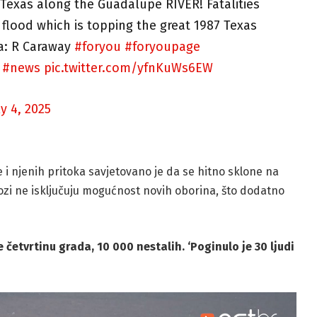
 Texas along the Guadalupe RIVER! Fatalities
 flood which is topping the great 1987 Texas
ia: R Caraway
#foryou
#foryoupage
#news
pic.twitter.com/yfnKuWs6EW
ly 4, 2025
e i njenih pritoka savjetovano je da se hitno sklone na
olozi ne isključuju mogućnost novih oborina, što dodatno
 četvrtinu grada, 10 000 nestalih. ‘Poginulo je 30 ljudi