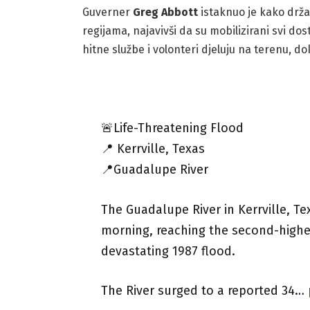
Guverner
Greg Abbott
istaknuo je kako drž
regijama, najavivši da su mobilizirani svi d
hitne službe i volonteri djeluju na terenu, d
🚨Life-Threatening Flood
📍 Kerrville, Texas
📍Guadalupe River
The Guadalupe River in Kerrville, Te
morning, reaching the second-highe
devastating 1987 flood.
The River surged to a reported 34…