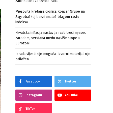
zabrinutost za tržište rada
Mješovita kretanja dionica Končar Grupe na
Zagrebačkoj burzi unatoč blagom rastu
indeksa
Hrvatska inflacija nastavlja rasti treći mjesec
zaredom, svrstana među najviše stope u
Eurozoni
Izrada vijesti nije moguća: Izvorni materijal nije
priložen
Facebook
Twitter
Instagram
YouTube
TikTok