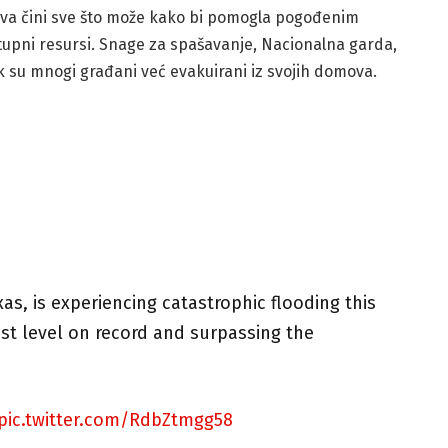
ava čini sve što može kako bi pomogla pogođenim
ostupni resursi. Snage za spašavanje, Nacionalna garda,
ok su mnogi građani već evakuirani iz svojih domova.
xas, is experiencing catastrophic flooding this
st level on record and surpassing the
pic.twitter.com/RdbZtmgg58