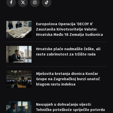
Facebook
X
Instagram
TikTok
(Twitter)
Europolova Operacija ‘DECOY II’
Zaustavila Krivotvoritelje Valute:
Hrvatska Među 18 Zemalja Sudionica
Hrvatske plaće nadmašile češke, ali
raste zabrinutost za tržište rada
Mješovita kretanja dionica Končar
Grupe na Zagrebačkoj burzi unatoč
blagom rastu indeksa
Neuspjeh u dohvaćanju vijesti:
Tehničke poteškoće spriječile potvrdu