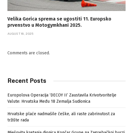
Velika Gorica sprema se ugostiti 11. Europsko
prvenstvo u Motogymkhani 2025.
AUGUST 18, 2025
Comments are closed.
Recent Posts
Europolova Operacija ‘DECOY II’ Zaustavila Krivotvoritelje
Valute: Hrvatska Među 18 Zemalja Sudionica
Hrvatske plaće nadmašile češke, ali raste zabrinutost za
tržište rada
Mješovita kretanja dionica Končar Grupe na Zagrebačkoj burzi