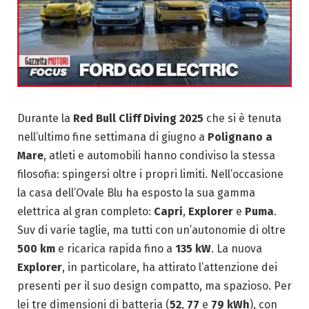
Durante la
Red Bull Cliff Diving 2025
che si è tenuta
nell’ultimo fine settimana di giugno a
Polignano a
Mare
, atleti e automobili hanno condiviso la stessa
filosofia: spingersi oltre i propri limiti. Nell’occasione
la casa dell’Ovale Blu ha esposto la sua gamma
elettrica al gran completo:
Capri
,
Explorer
e
Puma
.
Suv di varie taglie, ma tutti con un’autonomie di oltre
500 km
e ricarica rapida fino a
135 kW
. La nuova
Explorer
, in particolare, ha attirato l’attenzione dei
presenti per il suo design compatto, ma spazioso. Per
lei tre dimensioni di batteria (
52
,
77
e
79 kWh
), con