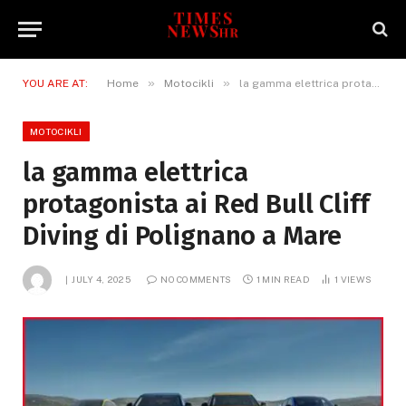
»
»
YOU ARE AT:
Home
Motocikli
la gamma elettrica protagonista ai Red Bull Cliff Diving di Polignano a Mare
MOTOCIKLI
la gamma elettrica
protagonista ai Red Bull Cliff
Diving di Polignano a Mare
JULY 4, 2025
NO COMMENTS
1 MIN READ
1
VIEWS