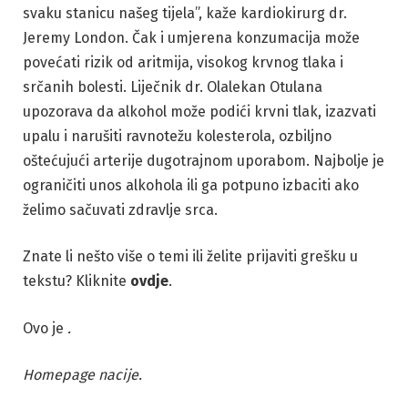
svaku stanicu našeg tijela”, kaže kardiokirurg dr.
Jeremy London. Čak i umjerena konzumacija može
povećati rizik od aritmija, visokog krvnog tlaka i
srčanih bolesti. Liječnik dr. Olalekan Otulana
upozorava da alkohol može podići krvni tlak, izazvati
upalu i narušiti ravnotežu kolesterola, ozbiljno
oštećujući arterije dugotrajnom uporabom. Najbolje je
ograničiti unos alkohola ili ga potpuno izbaciti ako
želimo sačuvati zdravlje srca.
Znate li nešto više o temi ili želite prijaviti grešku u
tekstu? Kliknite
ovdje
.
Ovo je
.
Homepage nacije.