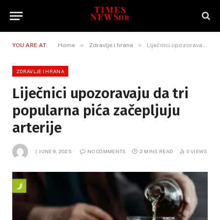
»
»
YOU ARE AT:
Home
Zdravlje i hrana
Liječnici upozoravaju da tri popularna pića začepljuju arterije
ZDRAVLJE I HRANA
Liječnici upozoravaju da tri
popularna pića začepljuju
arterije
JUNE 9, 2025
NO COMMENTS
2 MINS READ
0
VIEWS