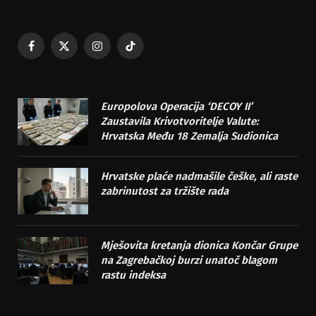
Facebook
X
Instagram
TikTok
(Twitter)
Europolova Operacija ‘DECOY II’
Zaustavila Krivotvoritelje Valute:
Hrvatska Među 18 Zemalja Sudionica
Hrvatske plaće nadmašile češke, ali raste
zabrinutost za tržište rada
Mješovita kretanja dionica Končar Grupe
na Zagrebačkoj burzi unatoč blagom
rastu indeksa