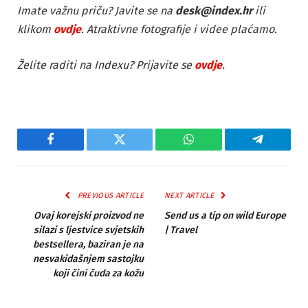
Imate važnu priču? Javite se na
desk@index.hr
ili
klikom
ovdje
. Atraktivne fotografije i videe plaćamo.
Želite raditi na Indexu? Prijavite se
ovdje
.
Facebook
Twitter
WhatsApp
Telegram
PREVIOUS ARTICLE
NEXT ARTICLE
Ovaj korejski proizvod ne
Send us a tip on wild Europe
silazi s ljestvice svjetskih
| Travel
bestsellera, baziran je na
nesvakidašnjem sastojku
koji čini čuda za kožu