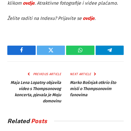
klikom
ovdje
. Atraktivne fotografije i videe plaćamo.
Želite raditi na Indexu? Prijavite se
ovdje
.
Facebook
Twitter
WhatsApp
Telegram
PREVIOUS ARTICLE
NEXT ARTICLE
Maja Lena Lopatny objavila
Marko Bošnjak otkrio što
video s Thompsonovog
misli o Thompsonovim
koncerta, pjevala je Moju
fanovima
domovinu
Related
Posts