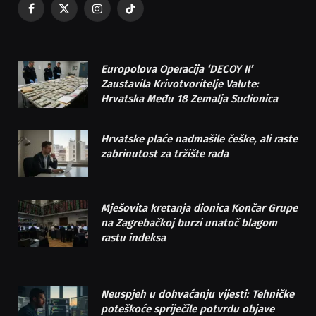
Facebook
X
Instagram
TikTok
(Twitter)
Europolova Operacija ‘DECOY II’
Zaustavila Krivotvoritelje Valute:
Hrvatska Među 18 Zemalja Sudionica
Hrvatske plaće nadmašile češke, ali raste
zabrinutost za tržište rada
Mješovita kretanja dionica Končar Grupe
na Zagrebačkoj burzi unatoč blagom
rastu indeksa
Neuspjeh u dohvaćanju vijesti: Tehničke
poteškoće spriječile potvrdu objave