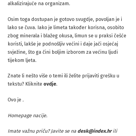
alkalizirajuće na organizam.
Osim toga dostupan je gotovo svugdje, povoljan je i
lako se čuva. Iako je limeta također korisna, osobito
zbog minerala i blažeg okusa, limun se u praksi češće
koristi, lakše je podnošljiv većini i daje jači osjećaj
svježine, što ga čini boljim izborom za većinu ljudi
tijekom ljeta.
Znate li nešto više o temi ili želite prijaviti grešku u
tekstu? Kliknite
ovdje
.
Ovo je
.
Homepage nacije.
Imate važnu priču? Javite se na
desk@index.hr
ili