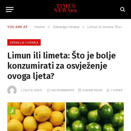
»
»
YOU ARE AT:
Home
Zdravlje i hrana
Limun ili limeta: Što je bolje konzumirati za osvježenje ovoga ljeta?
ZDRAVLJE I HRANA
Limun ili limeta: Što je bolje
konzumirati za osvježenje
ovoga ljeta?
JULY 6, 2025
NO COMMENTS
2 MINS READ
1
VIEWS