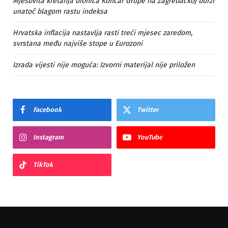
Mješovita kretanja dionica Končar Grupe na Zagrebačkoj burzi
unatoč blagom rastu indeksa
Hrvatska inflacija nastavlja rasti treći mjesec zaredom,
svrstana među najviše stope u Eurozoni
Izrada vijesti nije moguća: Izvorni materijal nije priložen
Facebook
Twitter
Instagram
YouTube
TikTok