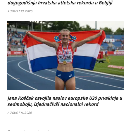
dugogodišnja hrvatska atletska rekorda u Belgiji
AUGUST 13, 2025
Jana Koščak osvojila naslov europske U20 prvakinje u
sedmoboju, izjednačivši nacionalni rekord
AUGUST 11, 2025