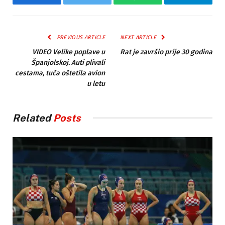
Facebook
Twitter
WhatsApp
Telegram
PREVIOUS ARTICLE
NEXT ARTICLE
VIDEO Velike poplave u
Rat je završio prije 30 godina
Španjolskoj. Auti plivali
cestama, tuča oštetila avion
u letu
Related
Posts