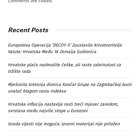
Comments are closed.
Recent Posts
Europolova Operacija ‘DECOY II’ Zaustavila Krivotvoritelje
Valute: Hrvatska Među 18 Zemalja Sudionica
Hrvatske plaće nadmašile češke, ali raste zabrinutost za
tržište rada
Mješovita kretanja dionica Končar Grupe na Zagrebačkoj burzi
unatoč blagom rastu indeksa
Hrvatska inflacija nastavlja rasti treći mjesec zaredom,
svrstana među najviše stope u Eurozoni
Izrada vijesti nije moguća: Izvorni materijal nije priložen