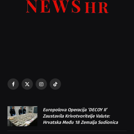
Facebook
X
Instagram
TikTok
(Twitter)
Europolova Operacija ‘DECOY II’
Zaustavila Krivotvoritelje Valute:
Hrvatska Među 18 Zemalja Sudionica