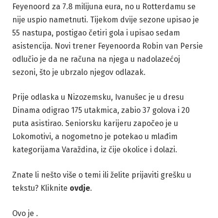
Feyenoord za 7.8 milijuna eura, no u Rotterdamu se
nije uspio nametnuti. Tijekom dvije sezone upisao je
55 nastupa, postigao četiri gola i upisao sedam
asistencija. Novi trener Feyenoorda Robin van Persie
odlučio je da ne računa na njega u nadolazećoj
sezoni, što je ubrzalo njegov odlazak.
Prije odlaska u Nizozemsku, Ivanušec je u dresu
Dinama odigrao 175 utakmica, zabio 37 golova i 20
puta asistirao. Seniorsku karijeru započeo je u
Lokomotivi, a nogometno je potekao u mlađim
kategorijama Varaždina, iz čije okolice i dolazi.
Znate li nešto više o temi ili želite prijaviti grešku u
tekstu? Kliknite
ovdje
.
Ovo je
.