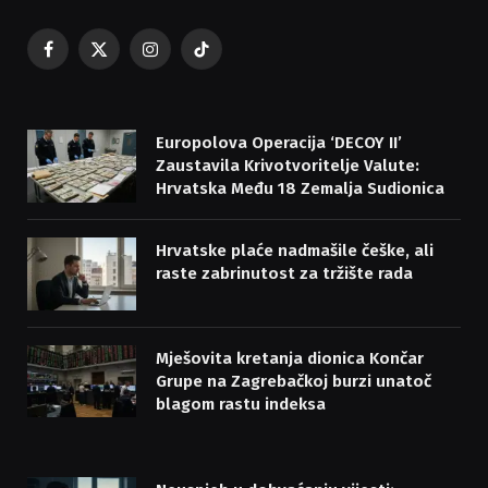
Facebook
X
Instagram
TikTok
(Twitter)
Europolova Operacija ‘DECOY II’
Zaustavila Krivotvoritelje Valute:
Hrvatska Među 18 Zemalja Sudionica
Hrvatske plaće nadmašile češke, ali
raste zabrinutost za tržište rada
Mješovita kretanja dionica Končar
Grupe na Zagrebačkoj burzi unatoč
blagom rastu indeksa