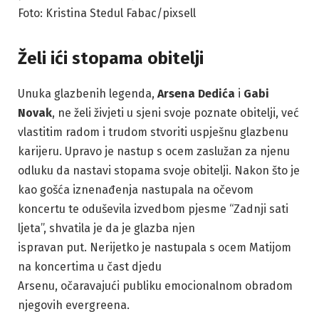
Foto: Kristina Stedul Fabac/pixsell
Želi ići stopama obitelji
Unuka glazbenih legenda,
Arsena Dedića
i
Gabi
Novak
, ne želi živjeti u sjeni svoje poznate obitelji, već
vlastitim radom i trudom stvoriti uspješnu glazbenu
karijeru. Upravo je nastup s ocem zaslužan za njenu
odluku da nastavi stopama svoje obitelji. Nakon što je
kao gošća iznenađenja nastupala na očevom
koncertu te oduševila izvedbom pjesme “Zadnji sati
ljeta”, shvatila je da je glazba njen
ispravan put. Nerijetko je nastupala s ocem Matijom
na koncertima u čast djedu
Arsenu, očaravajući publiku emocionalnom obradom
njegovih evergreena.