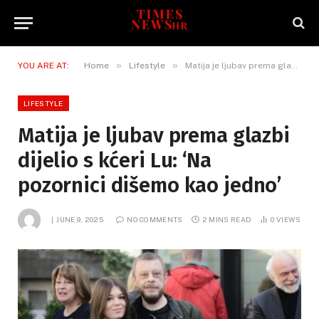
»
»
YOU ARE AT:
Home
Lifestyle
Matija je ljubav prema glazbi dijelio s kćeri Lu: ‘Na pozornici dišemo kao jedno’
LIFESTYLE
Matija je ljubav prema glazbi
dijelio s kćeri Lu: ‘Na
pozornici dišemo kao jedno’
JUNE 9, 2025
NO COMMENTS
2 MINS READ
0
VIEWS