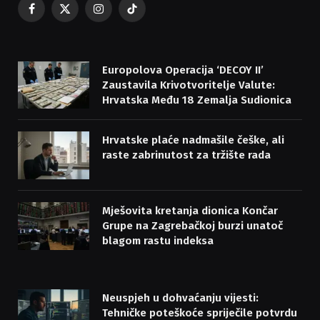
Facebook
X
Instagram
TikTok
(Twitter)
Europolova Operacija ‘DECOY II’
Zaustavila Krivotvoritelje Valute:
Hrvatska Među 18 Zemalja Sudionica
Hrvatske plaće nadmašile češke, ali
raste zabrinutost za tržište rada
Mješovita kretanja dionica Končar
Grupe na Zagrebačkoj burzi unatoč
blagom rastu indeksa
Neuspjeh u dohvaćanju vijesti:
Tehničke poteškoće spriječile potvrdu