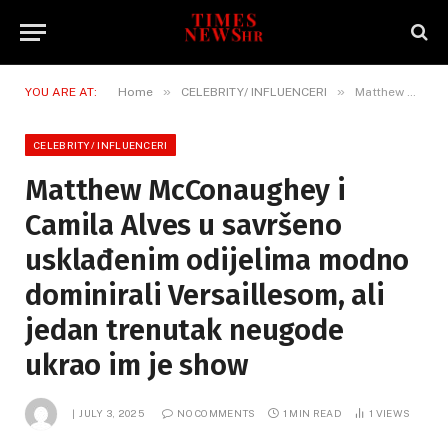
»
»
YOU ARE AT:
Home
CELEBRITY/ INFLUENCERI
Matthew McConaughey i Camila Alves u savršeno usklađenim odijelima modno dominirali Versaillesom, ali jedan trenutak neugode ukrao im je show
CELEBRITY/ INFLUENCERI
Matthew McConaughey i
Camila Alves u savršeno
usklađenim odijelima modno
dominirali Versaillesom, ali
jedan trenutak neugode
ukrao im je show
JULY 3, 2025
NO COMMENTS
1 MIN READ
1
VIEWS