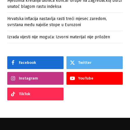
Mješovita kretanja dionica Končar Grupe na Zagrebačkoj burzi
unatoč blagom rastu indeksa
Hrvatska inflacija nastavlja rasti treći mjesec zaredom,
svrstana među najviše stope u Eurozoni
Izrada vijesti nije moguća: Izvorni materijal nije priložen
Facebook
Twitter
Instagram
YouTube
TikTok