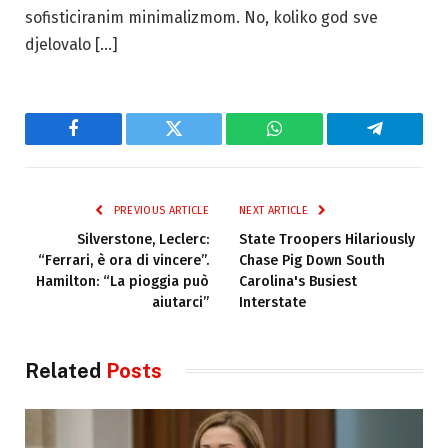
sofisticiranim minimalizmom. No, koliko god sve
djelovalo […]
Facebook
Twitter
WhatsApp
Telegram
PREVIOUS ARTICLE
NEXT ARTICLE
Silverstone, Leclerc:
State Troopers Hilariously
“Ferrari, è ora di vincere”.
Chase Pig Down South
Hamilton: “La pioggia può
Carolina's Busiest
aiutarci”
Interstate
Related
Posts