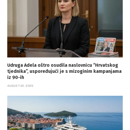
Udruga Adela oštro osudila naslovnicu “Hrvatskog
tjednika”, uspoređujući je s mizoginim kampanjama
iz 90-ih
AUGUST 20, 2025