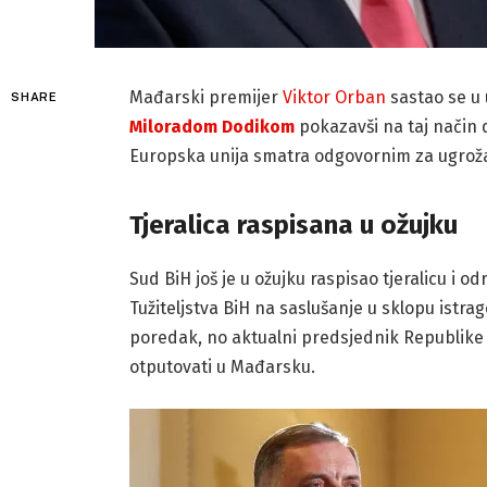
Mađarski premijer
Viktor Orban
sastao se u 
SHARE
Miloradom Dodikom
pokazavši na taj način 
Europska unija smatra odgovornim za ugrož
Tjeralica raspisana u ožujku
Sud BiH još je u ožujku raspisao tjeralicu i 
Tužiteljstva BiH na saslušanje u sklopu istr
poredak, no aktualni predsjednik Republike 
otputovati u Mađarsku.