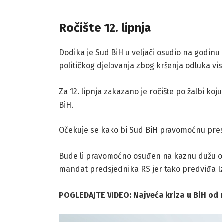
Ročište 12. lipnja
Dodika je Sud BiH u veljači osudio na godin
političkog djelovanja zbog kršenja odluka 
Za 12. lipnja zakazano je ročište po žalbi koju
BiH.
Očekuje se kako bi Sud BiH pravomoćnu presu
Bude li pravomoćno osuđen na kaznu dužu od
mandat predsjednika RS jer tako predviđa I
POGLEDAJTE VIDEO: Najveća kriza u BiH od r