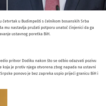
u četvrtak u Budimpešti s čelnikom bosanskih Srba
da mu nastavlja pružati potporu unatoč činjenici da ga
avanje ustavnog poretka BiH.
odredio pritvor Dodiku nakon što se odbio odazvati pozivu
age koja je protiv njega otvorena zbog napada na ustavni
Srpske ponovo je bez zapreka uspio prijeći granicu BiH i