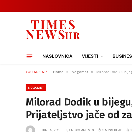
NASLOVNICA
VIJESTI
BUSINE
»
»
YOU ARE AT:
Home
Nogomet
Milorad Dodik u bije
NOGOMET
Milorad Dodik u bijegu
Prijateljstvo jače od 
JUNE 5, 2025
NO COMMENTS
2 MINS READ