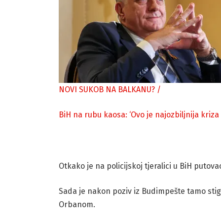
NOVI SUKOB NA BALKANU?
/
BiH na rubu kaosa: ‘Ovo je najozbiljnija kriz
Otkako je na policijskoj tjeralici u BiH putovao
Sada je nakon poziv iz Budimpešte tamo stiga
Orbanom.