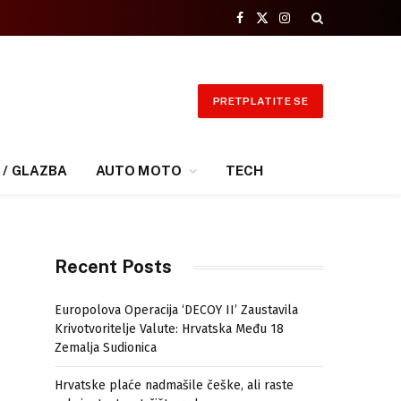
Facebook
X
Instagram
(Twitter)
PRETPLATITE SE
 / GLAZBA
AUTO MOTO
TECH
Recent Posts
Europolova Operacija ‘DECOY II’ Zaustavila
Krivotvoritelje Valute: Hrvatska Među 18
Zemalja Sudionica
Hrvatske plaće nadmašile češke, ali raste