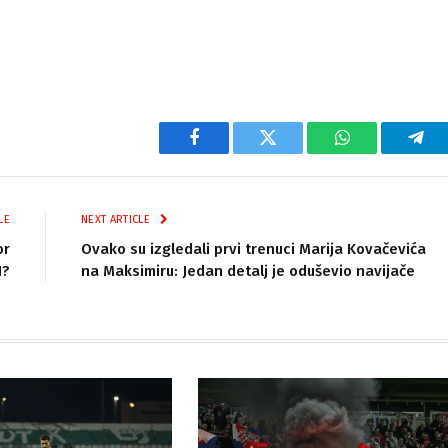
Facebook
Twitter
WhatsApp
Tel
LE
NEXT ARTICLE
or
Ovako su izgledali prvi trenuci Marija Kovačevića
1?
na Maksimiru: Jedan detalj je oduševio navijače