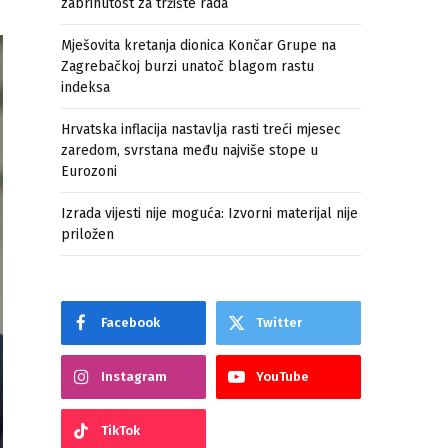
zabrinutost za tržište rada
Mješovita kretanja dionica Končar Grupe na
Zagrebačkoj burzi unatoč blagom rastu
indeksa
Hrvatska inflacija nastavlja rasti treći mjesec
zaredom, svrstana među najviše stope u
Eurozoni
Izrada vijesti nije moguća: Izvorni materijal nije
priložen
Facebook
Twitter
Instagram
YouTube
TikTok