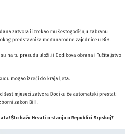
u dana zatvora i izrekao mu šestogodišnju zabranu
visokog predstavnika međunarodne zajednice u BiH.
 su na tu presudu uložili i Dodikova obrana i Tužiteljstvo
du mogao izreći do kraja ljeta.
 šest mjeseci zatvora Dodiku će automatski prestati
zborni zakon BiH.
ata! Što kažu Hrvati o stanju u Republici Srpskoj?