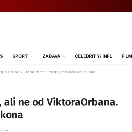
SS
SPORT
ZABAVA
CELEBRITY/ INFL
FILM
gu, ali ne od ViktoraOrbana. Prijateljstvo jače od zakona
, ali ne od ViktoraOrbana.
zakona
1
VIEWS