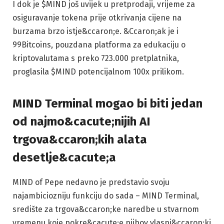
I dok je $MIND još uvijek u pretprodaji, vrijeme za
osiguravanje tokena prije otkrivanja cijene na
burzama brzo istje&ccaron;e. &Ccaron;ak je i
99Bitcoins, pouzdana platforma za edukaciju o
kriptovalutama s preko 723.000 pretplatnika,
proglasila $MIND potencijalnom 100x prilikom.
MIND Terminal mogao bi biti jedan
od najmo&cacute;nijih AI
trgova&ccaron;kih alata
desetlje&cacute;a
MIND of Pepe nedavno je predstavio svoju
najambiciozniju funkciju do sada – MIND Terminal,
središte za trgova&ccaron;ke naredbe u stvarnom
vremenu koje pokre&cacute;e njihov vlasni&ccaron;ki