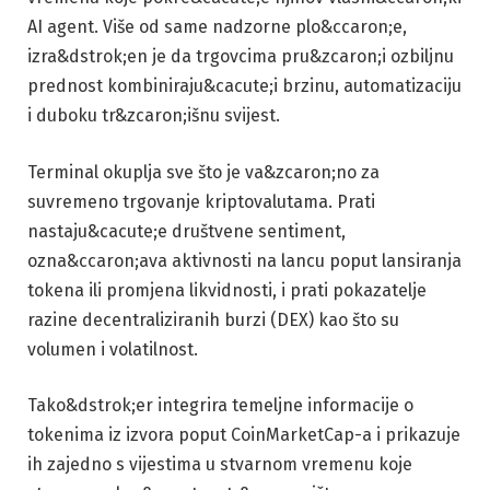
AI agent. Više od same nadzorne plo&ccaron;e,
izra&dstrok;en je da trgovcima pru&zcaron;i ozbiljnu
prednost kombiniraju&cacute;i brzinu, automatizaciju
i duboku tr&zcaron;išnu svijest.
Terminal okuplja sve što je va&zcaron;no za
suvremeno trgovanje kriptovalutama. Prati
nastaju&cacute;e društvene sentiment,
ozna&ccaron;ava aktivnosti na lancu poput lansiranja
tokena ili promjena likvidnosti, i prati pokazatelje
razine decentraliziranih burzi (DEX) kao što su
volumen i volatilnost.
Tako&dstrok;er integrira temeljne informacije o
tokenima iz izvora poput CoinMarketCap-a i prikazuje
ih zajedno s vijestima u stvarnom vremenu koje