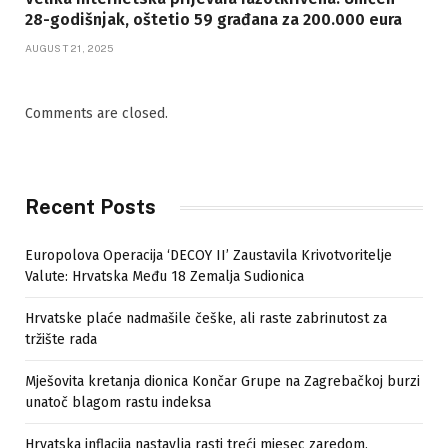
28-godišnjak, oštetio 59 građana za 200.000 eura
AUGUST 21, 2025
Comments are closed.
Recent Posts
Europolova Operacija ‘DECOY II’ Zaustavila Krivotvoritelje
Valute: Hrvatska Među 18 Zemalja Sudionica
Hrvatske plaće nadmašile češke, ali raste zabrinutost za
tržište rada
Mješovita kretanja dionica Končar Grupe na Zagrebačkoj burzi
unatoč blagom rastu indeksa
Hrvatska inflacija nastavlja rasti treći mjesec zaredom,