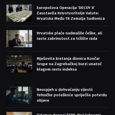
Europolova Operacija ‘DECOY II’
Zaustavila Krivotvoritelje Valute:
Hrvatska Među 18 Zemalja Sudionica
Hrvatske plaće nadmašile češke, ali
raste zabrinutost za tržište rada
Mješovita kretanja dionica Končar
Grupe na Zagrebačkoj burzi unatoč
blagom rastu indeksa
Neuspjeh u dohvaćanju vijesti:
Tehničke poteškoće spriječile potvrdu
objave
Valamar donosi ESPA: Prvi luksuzni