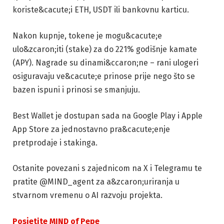
koriste&cacute;i ETH, USDT ili bankovnu karticu.
Nakon kupnje, tokene je mogu&cacute;e
ulo&zcaron;iti (stake) za do 221% godišnje kamate
(APY). Nagrade su dinami&ccaron;ne – rani ulogeri
osiguravaju ve&cacute;e prinose prije nego što se
bazen ispuni i prinosi se smanjuju.
Best Wallet je dostupan sada na Google Play i Apple
App Store za jednostavno pra&cacute;enje
pretprodaje i stakinga.
Ostanite povezani s zajednicom na X i Telegramu te
pratite @MIND_agent za a&zcaron;uriranja u
stvarnom vremenu o AI razvoju projekta.
Posjetite MIND of Pepe