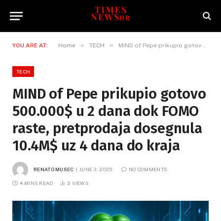
»
»
YOU ARE AT:
Home
TECH
MIND of Pepe prikupio gotovo 500.000$ u 2 dana dok FOMO raste, pretprodaja dosegnula 10.4M$ uz 4 dana do kraja
TECH
MIND of Pepe prikupio gotovo
500.000$ u 2 dana dok FOMO
raste, pretprodaja dosegnula
10.4M$ uz 4 dana do kraja
RENATO MUSEC
JUNE 3, 2025
NO COMMENTS
4 MINS READ
2
VIEWS