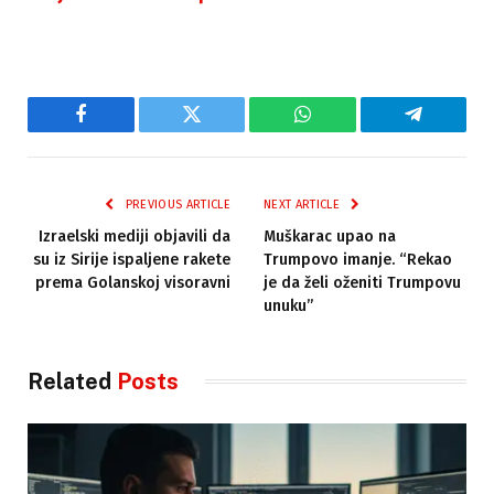
Facebook
Twitter
WhatsApp
Telegram
PREVIOUS ARTICLE
NEXT ARTICLE
Izraelski mediji objavili da
Muškarac upao na
su iz Sirije ispaljene rakete
Trumpovo imanje. “Rekao
prema Golanskoj visoravni
je da želi oženiti Trumpovu
unuku”
Related
Posts