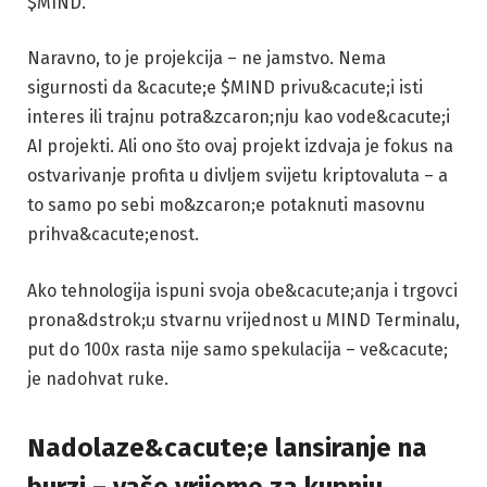
$MIND.
Naravno, to je projekcija – ne jamstvo. Nema
sigurnosti da &cacute;e $MIND privu&cacute;i isti
interes ili trajnu potra&zcaron;nju kao vode&cacute;i
AI projekti. Ali ono što ovaj projekt izdvaja je fokus na
ostvarivanje profita u divljem svijetu kriptovaluta – a
to samo po sebi mo&zcaron;e potaknuti masovnu
prihva&cacute;enost.
Ako tehnologija ispuni svoja obe&cacute;anja i trgovci
prona&dstrok;u stvarnu vrijednost u MIND Terminalu,
put do 100x rasta nije samo spekulacija – ve&cacute;
je nadohvat ruke.
Nadolaze&cacute;e lansiranje na