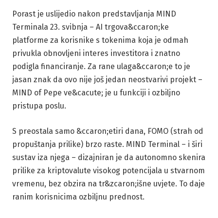
Porast je uslijedio nakon predstavljanja MIND
Terminala 23. svibnja – AI trgova&ccaron;ke
platforme za korisnike s tokenima koja je odmah
privukla obnovljeni interes investitora i znatno
podigla financiranje. Za rane ulaga&ccaron;e to je
jasan znak da ovo nije još jedan neostvarivi projekt –
MIND of Pepe ve&cacute; je u funkciji i ozbiljno
pristupa poslu.
S preostala samo &ccaron;etiri dana, FOMO (strah od
propuštanja prilike) brzo raste. MIND Terminal – i širi
sustav iza njega – dizajniran je da autonomno skenira
prilike za kriptovalute visokog potencijala u stvarnom
vremenu, bez obzira na tr&zcaron;išne uvjete. To daje
ranim korisnicima ozbiljnu prednost.