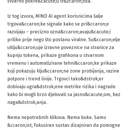
stvarno pokre&cacute;u tr&zcaron;išta.
Iz tog izvora, MIND AI agent korisnicima šalje
trgova&ccaron;ke signale kako se pri&ccaron;e
razvijaju – precizno ozna&ccaron;avaju&cacute;i
prilike prije nego što postanu viralne. Su&ccaron;elje
uklju&ccaron;uje izravne poveznice na stranice za
kupnju tokena, prikaze grafikona u stvarnom
vremenu i automatizirane tehni&ccaron;ke prikaze
koji pokazuju klju&ccaron;ne zone probijanja, razine
potpore i trend linije. Trgovci tako&dstrok;er
dobivaju ugra&dstrok;ene metrike rizika i nagrade
kako bi mogli brzo djelovati sa jasno&cacute;om, bez
naga&dstrok;anja.
Nema nepotrebnih klikova. Nema buke. Samo
&ccaron;ist, fokusiran sustav dizajniran da pomogne