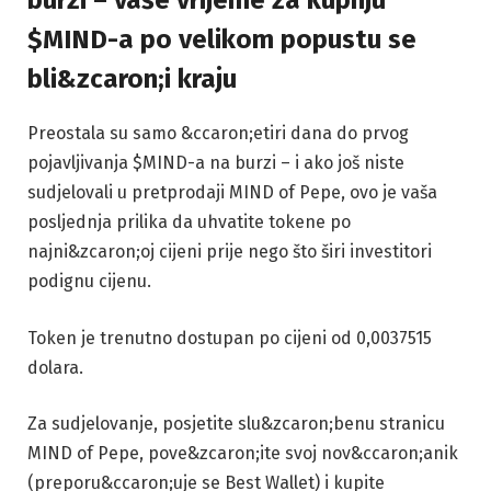
burzi – vaše vrijeme za kupnju
$MIND-a po velikom popustu se
bli&zcaron;i kraju
Preostala su samo &ccaron;etiri dana do prvog
pojavljivanja $MIND-a na burzi – i ako još niste
sudjelovali u pretprodaji MIND of Pepe, ovo je vaša
posljednja prilika da uhvatite tokene po
najni&zcaron;oj cijeni prije nego što širi investitori
podignu cijenu.
Token je trenutno dostupan po cijeni od 0,0037515
dolara.
Za sudjelovanje, posjetite slu&zcaron;benu stranicu
MIND of Pepe, pove&zcaron;ite svoj nov&ccaron;anik
(preporu&ccaron;uje se Best Wallet) i kupite