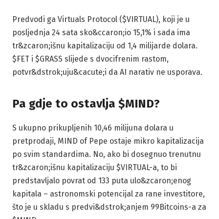
Predvodi ga Virtuals Protocol ($VIRTUAL), koji je u
posljednja 24 sata sko&ccaron;io 15,1% i sada ima
tr&zcaron;išnu kapitalizaciju od 1,4 milijarde dolara.
$FET i $GRASS slijede s dvocifrenim rastom,
potvr&dstrok;uju&cacute;i da AI narativ ne usporava.
Pa gdje to ostavlja $MIND?
S ukupno prikupljenih 10,46 milijuna dolara u
pretprodaji, MIND of Pepe ostaje mikro kapitalizacija
po svim standardima. No, ako bi dosegnuo trenutnu
tr&zcaron;išnu kapitalizaciju $VIRTUAL-a, to bi
predstavljalo povrat od 133 puta ulo&zcaron;enog
kapitala – astronomski potencijal za rane investitore,
što je u skladu s predvi&dstrok;anjem 99Bitcoins-a za