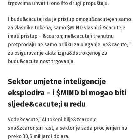
trgovcima uhvatiti ono što drugi propuštaju.
I budu&cacute;i da je pristup omogu&cacute;en samo
za vlasnike tokena, samo $MIND vlasnici &cacute;e
imati pristup – &ccaron;ine&cacute;i trenutnu
pretprodaju ne samo priliku za ulaganje, ve&cacute; i
za osiguravanje alata izgra&dstrok;enog za
budu&cacute;nost trgovanja.
Sektor umjetne inteligencije
eksplodira – i $MIND bi mogao biti
sljede&cacute;i u redu
Vode&cacute;i AI tokeni bilje&zcaron;e
sna&zcaron;an rast, a sektor je sada procijenjen na
preko 30,6 milijardi dolara.