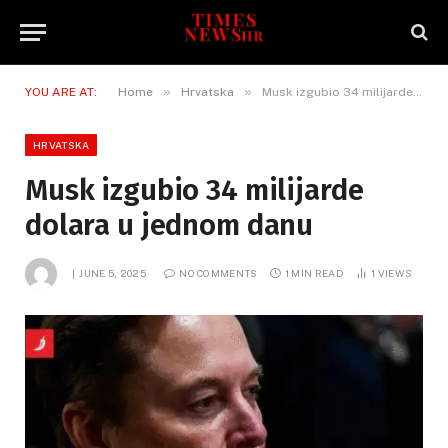
»
»
YOU ARE AT:
Home
Hrvatska
Musk izgubio 34 milijarde dolara u jednom danu
HRVATSKA
Musk izgubio 34 milijarde
dolara u jednom danu
JUNE 5, 2025
NO COMMENTS
1 MIN READ
1
VIEWS