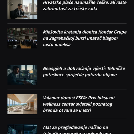
Hrvatske plaće nadmašile češke, ali raste
zabrinutost za tržište rada
Mješovita kretanja dionica Končar Grupe
na Zagrebačkoj burzi unatoč blagom
rastu indeksa
Neuspjeh u dohvaćanju vijesti: Tehničke
poteškoće spriječile potvrdu objave
Valamar donosi ESPA: Prvi luksuzni
wellness centar svjetski poznatog
brenda otvara se u Istri
Alat za pregledavanje naišao na
tehničku prepreku u prikupljanju