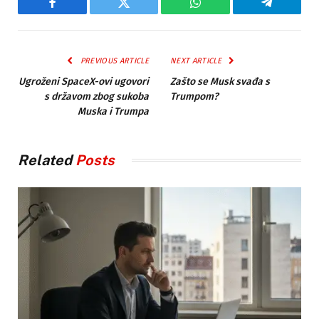
Facebook
Twitter
WhatsApp
Telegram
PREVIOUS ARTICLE
NEXT ARTICLE
Ugroženi SpaceX-ovi ugovori
Zašto se Musk svađa s
s državom zbog sukoba
Trumpom?
Muska i Trumpa
Related
Posts