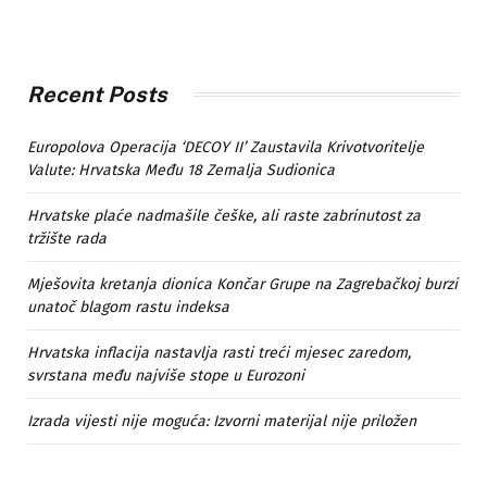
Recent Posts
Europolova Operacija ‘DECOY II’ Zaustavila Krivotvoritelje
Valute: Hrvatska Među 18 Zemalja Sudionica
Hrvatske plaće nadmašile češke, ali raste zabrinutost za
tržište rada
Mješovita kretanja dionica Končar Grupe na Zagrebačkoj burzi
unatoč blagom rastu indeksa
Hrvatska inflacija nastavlja rasti treći mjesec zaredom,
svrstana među najviše stope u Eurozoni
Izrada vijesti nije moguća: Izvorni materijal nije priložen