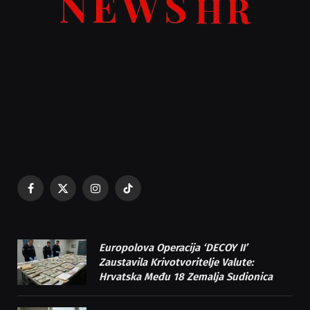
Facebook
X
Instagram
TikTok
(Twitter)
Europolova Operacija ‘DECOY II’
Zaustavila Krivotvoritelje Valute:
Hrvatska Među 18 Zemalja Sudionica