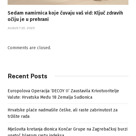
Sedam namirnica koje čuvaju vaš vid: Ključ zdravih
očiju je u prehrani
AUGUST 20, 2025
Comments are closed.
Recent Posts
Europolova Operacija ‘DECOY II’ Zaustavila Krivotvoritelje
Valute: Hrvatska Među 18 Zemalja Sudionica
Hrvatske plaće nadmašile češke, ali raste zabrinutost za
tržište rada
Mješovita kretanja dionica Končar Grupe na Zagrebačkoj burzi
unatoč blagom rastu indeksa