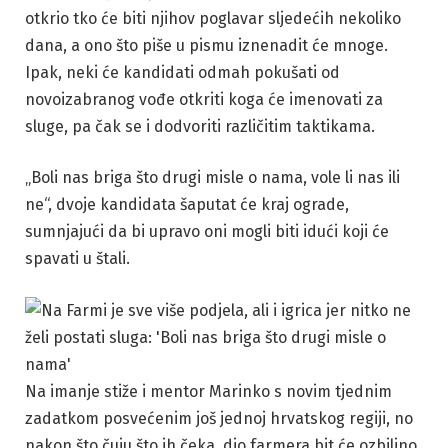
otkrio tko će biti njihov poglavar sljedećih nekoliko
dana, a ono što piše u pismu iznenadit će mnoge.
Ipak, neki će kandidati odmah pokušati od
novoizabranog vođe otkriti koga će imenovati za
sluge, pa čak se i dodvoriti različitim taktikama.
„Boli nas briga što drugi misle o nama, vole li nas ili
ne“, dvoje kandidata šaputat će kraj ograde,
sumnjajući da bi upravo oni mogli biti idući koji će
spavati u štali.
Na imanje stiže i mentor Marinko s novim tjednim
zadatkom posvećenim još jednoj hrvatskog regiji, no
nakon što čuju što ih čeka, dio farmera bit će ozbiljno