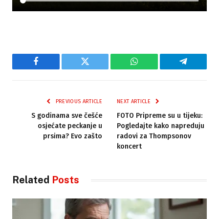
Facebook
Twitter
WhatsApp
Telegram
PREVIOUS ARTICLE
NEXT ARTICLE
S godinama sve češće
FOTO Pripreme su u tijeku:
osjećate peckanje u
Pogledajte kako napreduju
prsima? Evo zašto
radovi za Thompsonov
koncert
Related
Posts