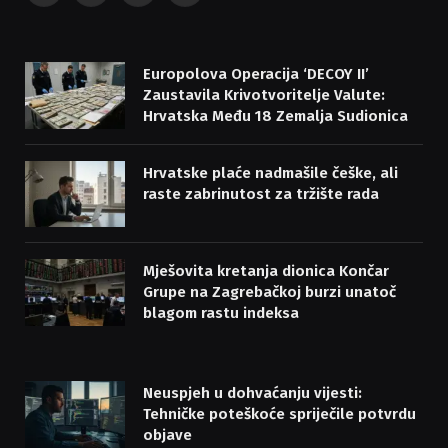
(Twitter)
Europolova Operacija ‘DECOY II’
Zaustavila Krivotvoritelje Valute:
Hrvatska Među 18 Zemalja Sudionica
Hrvatske plaće nadmašile češke, ali
raste zabrinutost za tržište rada
Mješovita kretanja dionica Končar
Grupe na Zagrebačkoj burzi unatoč
blagom rastu indeksa
Neuspjeh u dohvaćanju vijesti:
Tehničke poteškoće spriječile potvrdu
objave