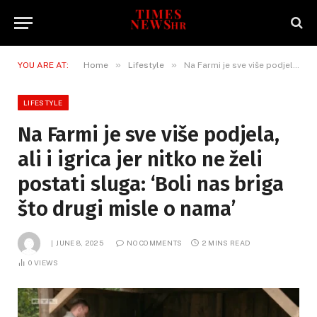
»
»
YOU ARE AT:
Home
Lifestyle
Na Farmi je sve više podjela, ali i igrica jer nitko ne želi postati sluga: ‘Boli nas briga što drugi misle o nama’
LIFESTYLE
Na Farmi je sve više podjela,
ali i igrica jer nitko ne želi
postati sluga: ‘Boli nas briga
što drugi misle o nama’
JUNE 8, 2025
NO COMMENTS
2 MINS READ
0
VIEWS