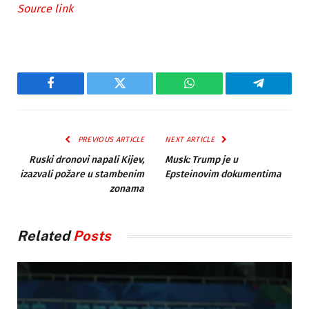
Source link
Facebook
Twitter
WhatsApp
Telegram
PREVIOUS ARTICLE
NEXT ARTICLE
Ruski dronovi napali Kijev,
Musk: Trump je u
izazvali požare u stambenim
Epsteinovim dokumentima
zonama
Related
Posts