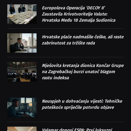
Europolova Operacija ‘DECOY II’
Zaustavila Krivotvoritelje Valute:
Hrvatska Među 18 Zemalja Sudionica
Hrvatske plaće nadmašile češke, ali raste
zabrinutost za tržište rada
Mješovita kretanja dionica Končar Grupe
na Zagrebačkoj burzi unatoč blagom
rastu indeksa
Neuspjeh u dohvaćanju vijesti: Tehničke
poteškoće spriječile potvrdu objave
Valamar donosi ESPA: Prvi luksuzni