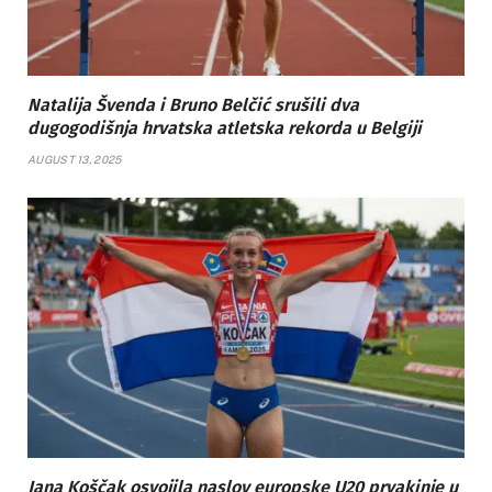
Natalija Švenda i Bruno Belčić srušili dva
dugogodišnja hrvatska atletska rekorda u Belgiji
AUGUST 13, 2025
Jana Koščak osvojila naslov europske U20 prvakinje u