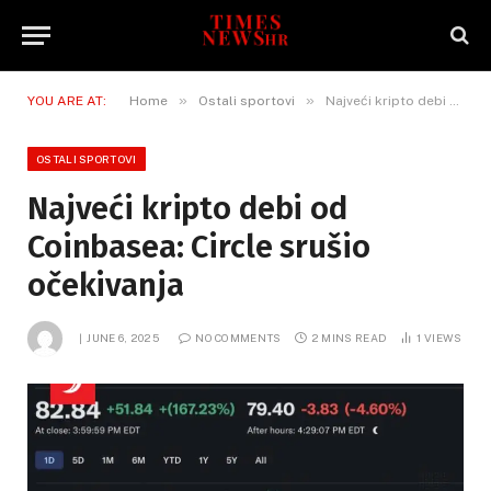
»
»
YOU ARE AT:
Home
Ostali sportovi
Najveći kripto debi od Coinbasea: Circle srušio očekivanja
OSTALI SPORTOVI
Najveći kripto debi od
Coinbasea: Circle srušio
očekivanja
JUNE 6, 2025
NO COMMENTS
2 MINS READ
1
VIEWS