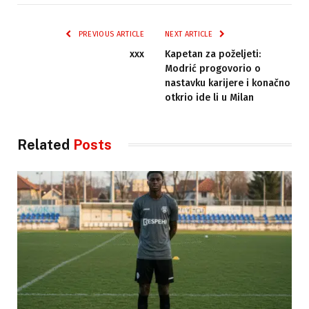
PREVIOUS ARTICLE
NEXT ARTICLE
xxx
Kapetan za poželjeti:
Modrić progovorio o
nastavku karijere i konačno
otkrio ide li u Milan
Related
Posts