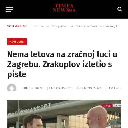
»
»
YOU ARE AT:
Home
Nogomet
Nema letova na zračnoj luci u Zagrebu. Zrakoplov izletio s piste
NOGOMET
Nema letova na zračnoj luci u
Zagrebu. Zrakoplov izletio s
piste
JUNE 8, 2025
NO COMMENTS
2 MINS READ
1
VIEWS