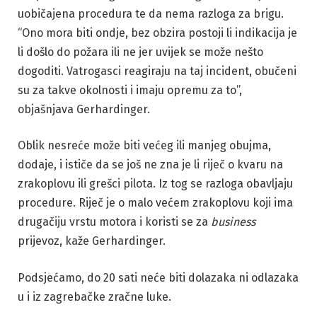
uobičajena procedura te da nema razloga za brigu.
“Ono mora biti ondje, bez obzira postoji li indikacija je
li došlo do požara ili ne jer uvijek se može nešto
dogoditi. Vatrogasci reagiraju na taj incident, obučeni
su za takve okolnosti i imaju opremu za to”,
objašnjava Gerhardinger.
Oblik nesreće može biti većeg ili manjeg obujma,
dodaje, i ističe da se još ne zna je li riječ o kvaru na
zrakoplovu ili grešci pilota. Iz tog se razloga obavljaju
procedure. Riječ je o malo većem zrakoplovu koji ima
drugačiju vrstu motora i koristi se za
business
prijevoz, kaže Gerhardinger.
Podsjećamo, do 20 sati neće biti dolazaka ni odlazaka
u i iz zagrebačke zračne luke.