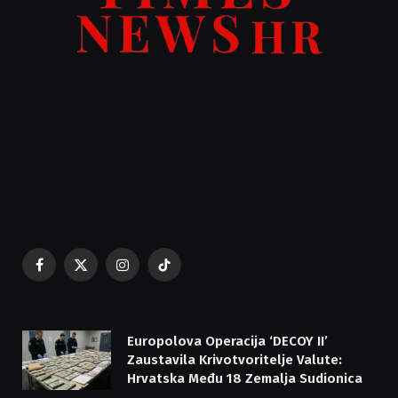
Facebook
X
Instagram
TikTok
(Twitter)
Europolova Operacija ‘DECOY II’
Zaustavila Krivotvoritelje Valute:
Hrvatska Među 18 Zemalja Sudionica