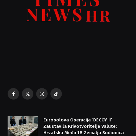
Facebook
X
Instagram
TikTok
(Twitter)
Europolova Operacija ‘DECOY II’
Zaustavila Krivotvoritelje Valute:
Hrvatska Među 18 Zemalja Sudionica