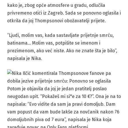
kako je, zbog opće atmosfere u gradu, odlučila
privremeno otići iz Zagreb. Sada se ponovno oglasila i
otkrila da joj Thompsonovi obožavatelji prijete.
“Ljudi, molim vas, kada sastavljate prijetnje smrću,
batinama… Molim vas, potpišite se imenom i
prezimenom, ako već niste. Ako ne znate šta je bilo”,
napisala je Nika.
Potom je objavila da joj je jedan pratitelj poslao
neugodan upit. “Pokažeš mi si*e za 10 €?”. Ona je na to
napisala: “Evo vidite da sam ja pravi domoljub. Dam
vam popust da vam bude lakše za novčanik nakon 76
domoljubnih piva od 7 eura”, napisala je Nika koja
zarađuje novac na Only Fans platformi.