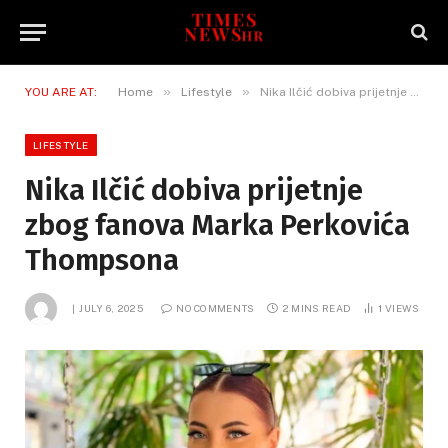
»
»
YOU ARE AT:
Home
Lifestyle
Nika Ilčić dobiva prijetnje zbog fanova Marka Perkovića Thompsona
LIFESTYLE
Nika Ilčić dobiva prijetnje
zbog fanova Marka Perkovića
Thompsona
JULY 6, 2025
NO COMMENTS
2 MINS READ
1
VIEWS