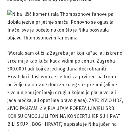
Inače, sve je počelo nakon što je Nika posvetila
objavu Thompsonovim fanovima.
“Morala sam otići iz Zagreba jer koji ku*ac, ali iskreno
srce mi je kao kuća kada vidim po centru Zagreba
500.000 ljudi koji će jednog dana doći obraniti
Hrvatsku i doslovno će se tući za prvi red na frontu
od želje da obrane dom za kojeg su spremni (ali ne
žive u njemu jer imaju drugi u kojem je plaća veća i
jača mečka, ali opet ima pravo glasa). ZATO ŽIVIO HDZ,
ŽIVIO FAŠIZAM, ŽIVJELA UTAJA POREZA i ŽIVJELI SRBI
KOJI SU OMOGUĆILI TON NA KONCERTU JER SU HRVATI
BILI SKUPI. BOG I HRVATI”, napisala je Nika jučer na