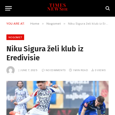
»
»
YOU ARE AT:
Home
Nogomet
Niku Sigura želi klub iz Eredivisie
NOGOMET
Niku Sigura želi klub iz
Eredivisie
JUNE 7, 2025
NO COMMENTS
1 MIN READ
0
VIEWS