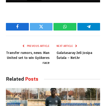
Facebook
Twitter
WhatsApp
Telegram
PREVIOUS ARTICLE
NEXT ARTICLE
Transfer rumors, news: Man
Galatasaray želi Josipa
United set to win Gyökeres
Šutala – Net.hr
race
Related
Posts