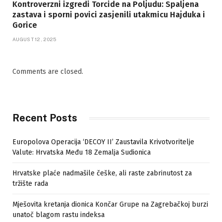
Kontroverzni izgredi Torcide na Poljudu: Spaljena
zastava i sporni povici zasjenili utakmicu Hajduka i
Gorice
AUGUST 12, 2025
Comments are closed.
Recent Posts
Europolova Operacija ‘DECOY II’ Zaustavila Krivotvoritelje
Valute: Hrvatska Među 18 Zemalja Sudionica
Hrvatske plaće nadmašile češke, ali raste zabrinutost za
tržište rada
Mješovita kretanja dionica Končar Grupe na Zagrebačkoj burzi
unatoč blagom rastu indeksa