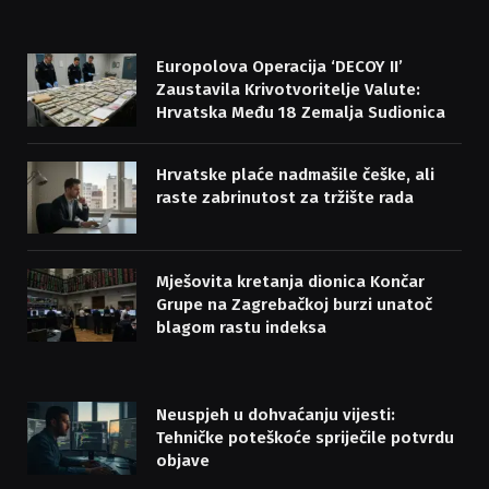
(Twitter)
Europolova Operacija ‘DECOY II’
Zaustavila Krivotvoritelje Valute:
Hrvatska Među 18 Zemalja Sudionica
Hrvatske plaće nadmašile češke, ali
raste zabrinutost za tržište rada
Mješovita kretanja dionica Končar
Grupe na Zagrebačkoj burzi unatoč
blagom rastu indeksa
Neuspjeh u dohvaćanju vijesti:
Tehničke poteškoće spriječile potvrdu
objave