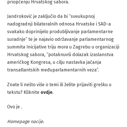
priopćenju Hrvatskog sabora.
Jandroković je zaključio da bi “sveukupnoj
nadogradnji bilateralnih odnosa Hrvatske i SAD-a
svakako doprinijelo produbljivanje parlamentarne
suradnje” te je najavio održavanje parlamentarnog
summita Inicijative triju mora u Zagrebu u organizaciji
Hrvatskog sabora, “potaknuvši dolazak izaslanstva
američkog Kongresa, u cilju nastavka jačanja
transatlantskih međuparlamentarnih veza”.
Znate li nešto više o temi ili želite prijaviti grešku u
tekstu? Kliknite
ovdje
.
Ovo je
.
Homepage nacije.