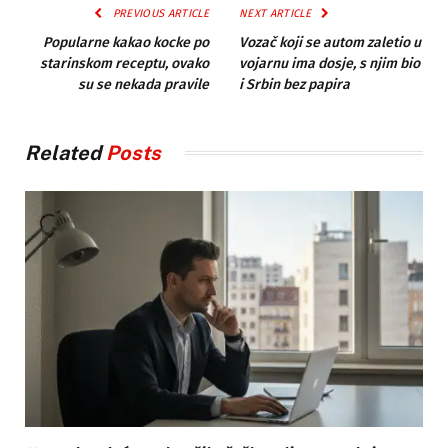
PREVIOUS ARTICLE
NEXT ARTICLE
Popularne kakao kocke po
Vozač koji se autom zaletio u
starinskom receptu, ovako
vojarnu ima dosje, s njim bio
su se nekada pravile
i Srbin bez papira
Related
Posts