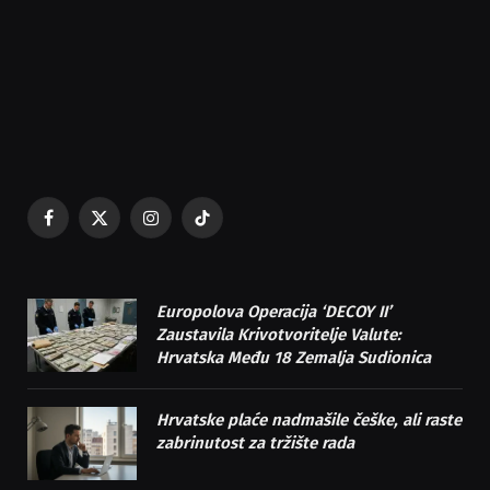
Facebook
X
Instagram
TikTok
(Twitter)
Europolova Operacija ‘DECOY II’
Zaustavila Krivotvoritelje Valute:
Hrvatska Među 18 Zemalja Sudionica
Hrvatske plaće nadmašile češke, ali raste
zabrinutost za tržište rada