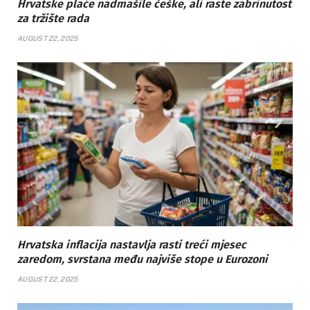
Hrvatske plaće nadmašile češke, ali raste zabrinutost
za tržište rada
AUGUST 22, 2025
Hrvatska inflacija nastavlja rasti treći mjesec
zaredom, svrstana među najviše stope u Eurozoni
AUGUST 22, 2025