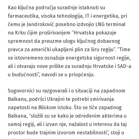
Kao ključna područja suradnje istaknuti su
farmaceutika, visoka tehnologija, IT i energetika, pri
čemu je Jandroković posebno izdvojio LNG terminal
na Krku čijim proširivanjem “Hrvatska pokazuje
spremnost da preuzme ulogu ključnog dobavnog
pravca za američki ukapljeni plin za širu regiju”. “Time
se istovremeno osnažuje energetska sigurnost regije,
ali i otvaraju nove prilike za suradnju Hrvatske i SAD-a
u budućnosti”, navodi se u priopćenju.
Sugovornici su razgovarali i o situaciji na zapadnom
Balkanu, podršci Ukrajini te potrebi smirivanja
napetosti na Bliskom istoku. Što se tiče zapadnog
Balkana, “složili su se kako je određenim akterima u
samoj regiji, ali i izvan nje, nažalost u interesu da taj
prostor bude trajnim izvorom nestabilnosti”, stoji u