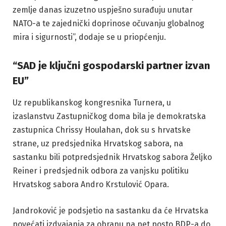
zemlje danas izuzetno uspješno surađuju unutar
NATO-a te zajednički doprinose očuvanju globalnog
mira i sigurnosti”, dodaje se u priopćenju.
“SAD je ključni gospodarski partner izvan
EU”
Uz republikanskog kongresnika Turnera, u
izaslanstvu Zastupničkog doma bila je demokratska
zastupnica Chrissy Houlahan, dok su s hrvatske
strane, uz predsjednika Hrvatskog sabora, na
sastanku bili potpredsjednik Hrvatskog sabora Željko
Reiner i predsjednik odbora za vanjsku politiku
Hrvatskog sabora Andro Krstulović Opara.
Jandroković je podsjetio na sastanku da će Hrvatska
povećati izdvajanja za obranu na pet posto BDP-a do