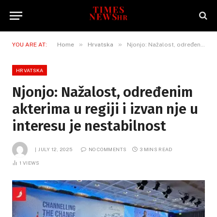
»
»
YOU ARE AT:
Home
Hrvatska
Njonjo: Nažalost, određenim akterima u regiji i izvan nje u interesu je nestabilnost
HRVATSKA
Njonjo: Nažalost, određenim
akterima u regiji i izvan nje u
interesu je nestabilnost
JULY 12, 2025
NO COMMENTS
3 MINS READ
1
VIEWS