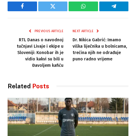
Facebook
Twitter
WhatsApp
Telegram
PREVIOUS ARTICLE
NEXT ARTICLE
RTL Danas o navodnoj
Dr. Nikica Gabrić: Imamo
tučnjavi Livaje i ekipe u
viška liječnika u bolnicama,
Sloveniji: Konobar ih je
trećina njih ne odrađuje
vidio kakvi su bili u
puno radno vrijeme
Đavoljem kafiću
Related
Posts