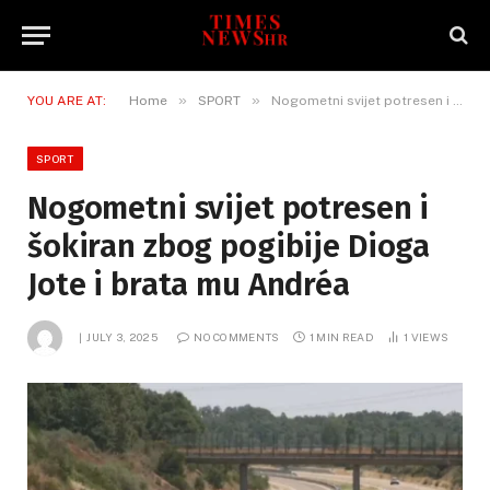
»
»
YOU ARE AT:
Home
SPORT
Nogometni svijet potresen i šokiran zbog pogibije Dioga Jote i brata mu Andréa
SPORT
Nogometni svijet potresen i
šokiran zbog pogibije Dioga
Jote i brata mu Andréa
JULY 3, 2025
NO COMMENTS
1 MIN READ
1
VIEWS