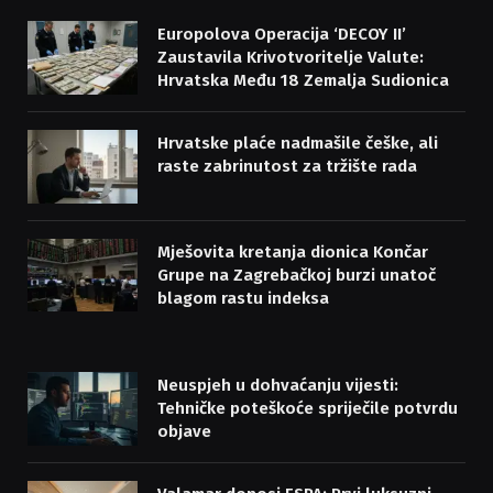
Europolova Operacija ‘DECOY II’
Zaustavila Krivotvoritelje Valute:
Hrvatska Među 18 Zemalja Sudionica
Hrvatske plaće nadmašile češke, ali
raste zabrinutost za tržište rada
Mješovita kretanja dionica Končar
Grupe na Zagrebačkoj burzi unatoč
blagom rastu indeksa
Neuspjeh u dohvaćanju vijesti:
Tehničke poteškoće spriječile potvrdu
objave