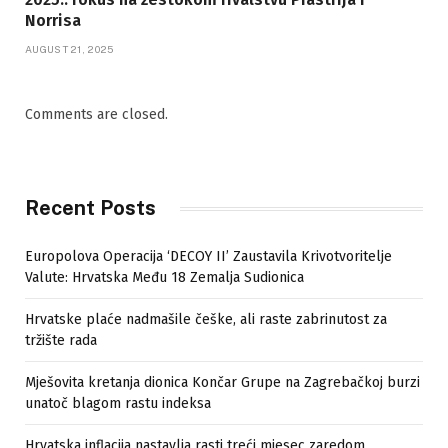
Norrisa
AUGUST 21, 2025
Comments are closed.
Recent Posts
Europolova Operacija ‘DECOY II’ Zaustavila Krivotvoritelje
Valute: Hrvatska Među 18 Zemalja Sudionica
Hrvatske plaće nadmašile češke, ali raste zabrinutost za
tržište rada
Mješovita kretanja dionica Končar Grupe na Zagrebačkoj burzi
unatoč blagom rastu indeksa
Hrvatska inflacija nastavlja rasti treći mjesec zaredom,