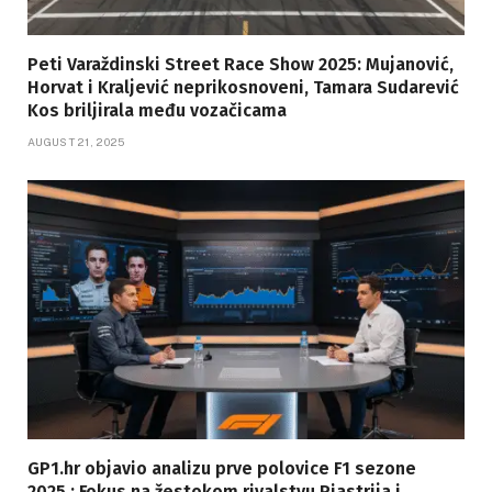
Peti Varaždinski Street Race Show 2025: Mujanović,
Horvat i Kraljević neprikosnoveni, Tamara Sudarević
Kos briljirala među vozačicama
AUGUST 21, 2025
GP1.hr objavio analizu prve polovice F1 sezone
2025.: Fokus na žestokom rivalstvu Piastrija i